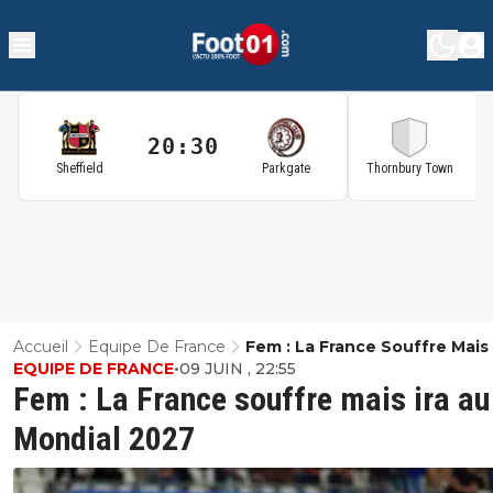
20:30
2
Sheffield
Parkgate
Thornbury Town
Accueil
Equipe De France
Fem : La France Souffre Mais 
EQUIPE DE FRANCE
•
09 JUIN , 22:55
Mondial 2027
Fem : La France souffre mais ira au
Mondial 2027