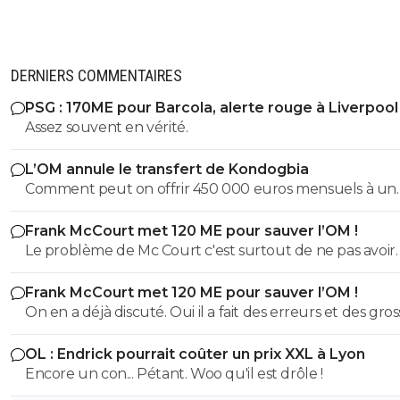
DERNIERS COMMENTAIRES
PSG : 170ME pour Barcola, alerte rouge à Liverpool
Assez souvent en vérité.
L’OM annule le transfert de Kondogbia
Comment peut on offrir 450 000 euros mensuels à un
joueur trop souvent blessé et qui est somme toute frag
Frank McCourt met 120 ME pour sauver l’OM !
son âge??? Kondogbia doit partir il n'est plus d'aucun 
Le problème de Mc Court c'est surtout de ne pas avoir
pour cette équipe.
contrôlé Longoria et Benatia dans leur folie de transferts.
Frank McCourt met 120 ME pour sauver l’OM !
y a un responsable à cette situation c'est bien lui.
On en a déjà discuté. Oui il a fait des erreurs et des gros
Strootman et Kondogbia pour les plus marquantes) ma
OL : Endrick pourrait coûter un prix XXL à Lyon
comment tu veux exister en ligue 1 et en europe sans 
Encore un con... Pétant. Woo qu'il est drôle !
des coups? Il a fait un gros pari la saison dernière et si le
résultats avaient suivis, tout le monde acclamerait le d