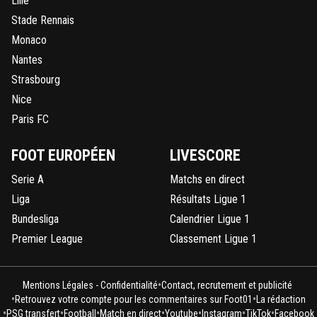
Lille
Stade Rennais
Monaco
Nantes
Strasbourg
Nice
Paris FC
FOOT EUROPÉEN
LIVESCORE
Serie A
Matchs en direct
Liga
Résultats Ligue 1
Bundesliga
Calendrier Ligue 1
Premier League
Classement Ligue 1
•
Mentions Légales - Confidentialité
Contact, recrutement et publicité
•
•
Retrouvez votre compte pour les commentaires sur Foot01
La rédaction
•
•
•
•
•
•
•
PSG transfert
Football
Match en direct
Youtube
Instagram
TikTok
Facebook