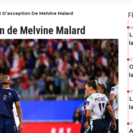
ut D’exception De Melvine Malard
F
on de Melvine Malard
0
L
l
0
O
l
0
L
l
0
A