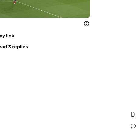
py link
ad 3 replies
D