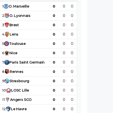
1
O
.
Marseille
0
0
0
0
0
0
2
O
.
Lyonnais
0
0
0
0
0
0
3
Brest
0
0
0
0
0
0
4
Lens
0
0
0
0
0
0
5
Toulouse
0
0
0
0
0
0
6
Nice
0
0
0
0
0
0
7
Paris
Saint
Germain
0
0
0
0
0
0
8
Rennes
0
0
0
0
0
0
9
Strasbourg
0
0
0
0
0
0
10
LOSC
Lille
0
0
0
0
0
0
11
Angers
SCO
0
0
0
0
0
0
12
Le
Havre
0
0
0
0
0
0