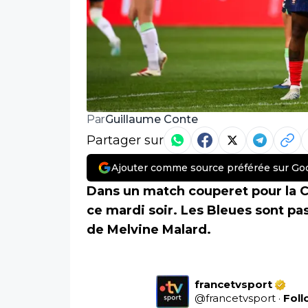
Guillaume Conte
Par
Partager sur
Ajouter comme source préférée sur Go
Dans un match couperet pour la Co
ce mardi soir. Les Bleues sont pa
de Melvine Malard.
francetvsport
@
francetvsport
·
Fol