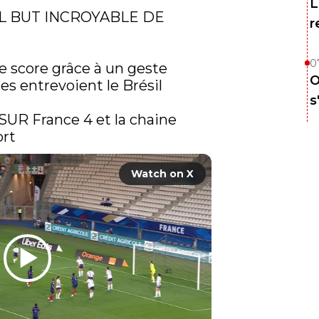
L
UEL BUT INCROYABLE DE 
r
0
e score grâce à un geste 
O
s entrevoient le Brésil

s
SUR France 4 et la chaine 
ort
Watch on X