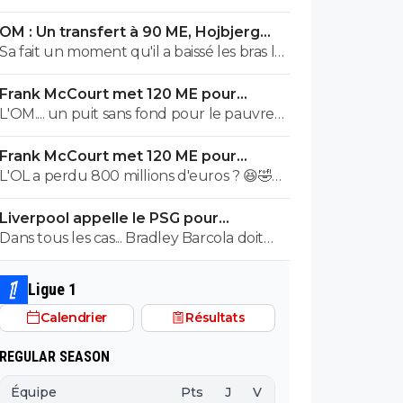
OM : Un transfert à 90 ME, Hojbjerg
s'en va
Sa fait un moment qu'il a baissé les bras la
première saison il etait top mais depuis
Frank McCourt met 120 ME pour
quelques match etait en dessus. Merci et
sauver l’OM !
L'OM.... un puit sans fond pour le pauvre
bon vent a lui pour le reste de sa carrière
Frank McCourt.
...
Frank McCourt met 120 ME pour
sauver l’OM !
L'OL a perdu 800 millions d'euros ? 😆🤣😂
Pourquoi pas un milliard tant que tu y es !
Liverpool appelle le PSG pour
^^
renoncer à Barcola
Dans tous les cas... Bradley Barcola doit
être très inquiet. Ce qui est vraiment
compréhensible lorsque l'on sait
Ligue 1
comment le PSG a traiter Kylian Mbappé
Calendrier
Résultats
lorsqu'il avait voulu quitter le PSG.
REGULAR SEASON
Équipe
Pts
J
V
N
D
BP
B