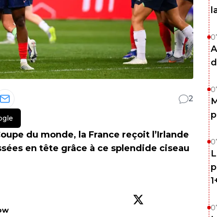
l
0
A
d
0
2
M
p
ogle
upe du monde, la France reçoit l’Irlande
0
ssées en tête grâce à ce splendide ciseau
L
p
1
0
low