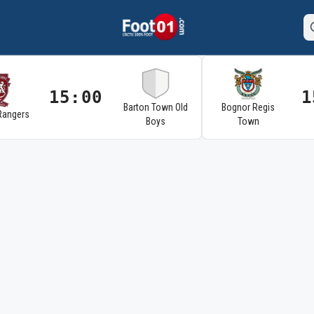
15:00
1
Barton Town Old
Bognor Regis
Rangers
Boys
Town