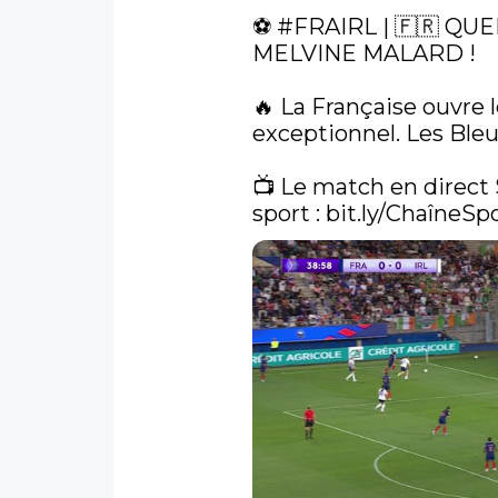
⚽️ 
#FRAIRL
 | 🇫🇷 Q
MELVINE MALARD !

🔥 La Française ouvre l
exceptionnel. Les Bleue
📺 Le match en direct 
sport : 
bit.ly/ChaîneSp