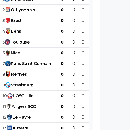
2
O
.
Lyonnais
0
0
0
0
0
0
3
Brest
0
0
0
0
0
0
4
Lens
0
0
0
0
0
0
5
Toulouse
0
0
0
0
0
0
6
Nice
0
0
0
0
0
0
7
Paris
Saint
Germain
0
0
0
0
0
0
8
Rennes
0
0
0
0
0
0
9
Strasbourg
0
0
0
0
0
0
10
LOSC
Lille
0
0
0
0
0
0
11
Angers
SCO
0
0
0
0
0
0
12
Le
Havre
0
0
0
0
0
0
13
Auxerre
0
0
0
0
0
0