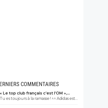
ERNIERS COMMENTAIRES
« Le top club français c’est l’OM »,
Adidas bouscule le PSG
Tu es toujours à la ramasse ! ^^ Adidas est
l'équipementier de l'OL depuis 2010. 😏