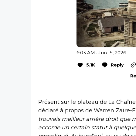
6:03 AM · Jun 15, 2026
5.1K
Reply
Re
Présent sur le plateau de La Chaîn
déclaré à propos de Warren Zaïre-
trouvais meilleur arrière droit que 
accorde un certain statut à quelques
compliqué. Aujourd’hui, au vu de s