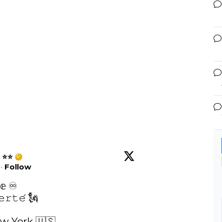
e ⭐⭐
·
Follow
𝕖 ♾️

𝚛𝚝𝚎́ 🗽

w York 🇺🇸 