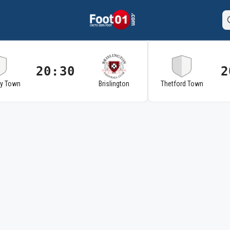
20:30
2
ry Town
Brislington
Thetford Town