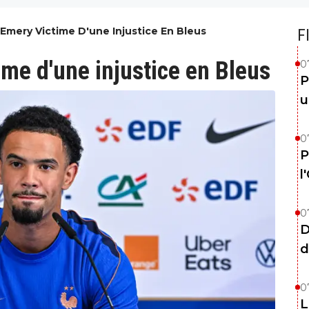
-Emery Victime D'une Injustice En Bleus
F
ime d'une injustice en Bleus
0
P
u
0
P
l
0
D
d
0
L