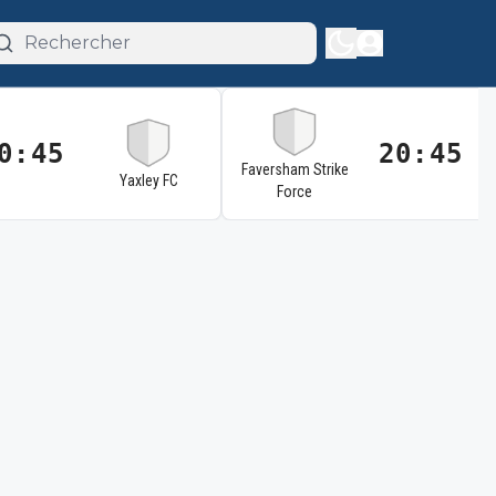
0:45
20:45
Faversham Strike
Yaxley FC
Force