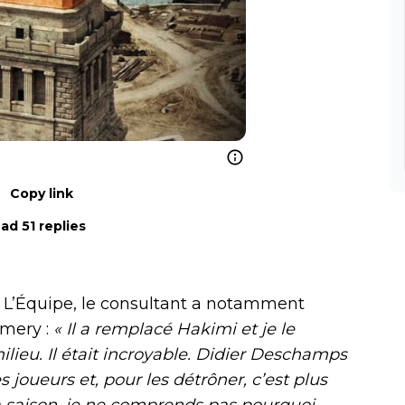
Copy link
ad 51 replies
e L’Équipe, le consultant a notamment
Emery :
« Il a remplacé Hakimi et je le
milieu. Il était incroyable. Didier Deschamps
 joueurs et, pour les détrôner, c’est plus
a saison, je ne comprends pas pourquoi