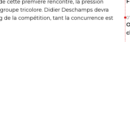
F
de cette première rencontre, la pression
groupe tricolore. Didier Deschamps devra
ng de la compétition, tant la concurrence est
0
O
c