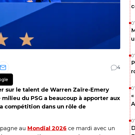
c
0
M
u
0
P
4
r
ogle
0
r sur le talent de Warren Zaïre-Emery
«
 milieu du PSG a beaucoup à apporter aux
A
la compétition dans un rôle de
0
D
mpagne au
Mondial 2026
ce mardi avec un