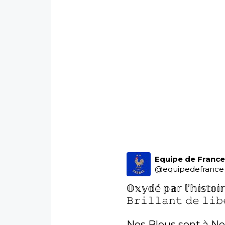
Equipe de Franc
@
equipedefrance
𝕆𝕩𝕪𝕕𝕖́ 𝕡𝕒𝕣 𝕝’𝕙𝕚𝕤𝕥𝕠𝕚
𝙱𝚛𝚒𝚕𝚕𝚊𝚗𝚝 𝚍𝚎 𝚕𝚒𝚋
Nos Bleus sont à Ne