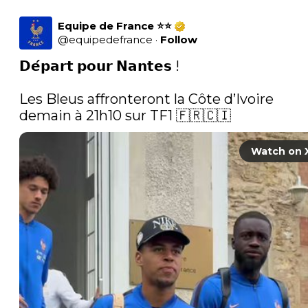
Equipe de France ⭐⭐
@
equipedefrance
·
Follow
𝗗𝗲́𝗽𝗮𝗿𝘁 𝗽𝗼𝘂𝗿 𝗡𝗮𝗻𝘁𝗲𝘀 ! 

Les Bleus affronteront la Côte d’Ivoire 
demain à 21h10 sur TF1 🇫🇷🇨🇮 
Watch on 