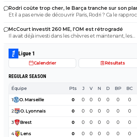
a la même époque??!! 😂
Rodri coûte trop cher, le Barça tranche sur son pla
Et il a pas envie de découvrir Paris, Rodri ? Ca le rappro
de l'Espagne, c'est déjà ca 😅
McCourt investit 260 ME, l’OM est rétrogradé
Il avait déjà investi dans les chèvres et maintenant, les
cheveaux !
Ligue 1
Calendrier
Résultats
REGULAR SEASON
Équipe
Pts
J
V
N
D
BP
BC
1
O
.
Marseille
0
0
0
0
0
0
0
2
O
.
Lyonnais
0
0
0
0
0
0
0
3
Brest
0
0
0
0
0
0
0
4
Lens
0
0
0
0
0
0
0