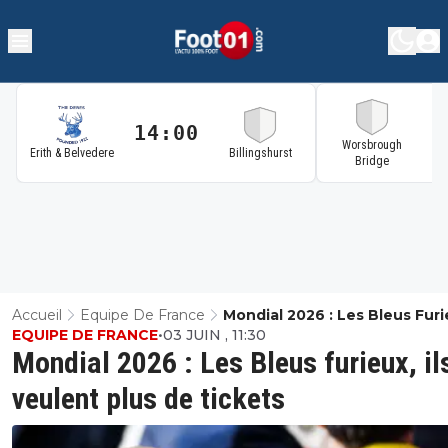
14:00
1
Worsbrough
Erith & Belvedere
Billingshurst
Bridge
Accueil
Equipe De France
Mondial 2026 : Les Bleus Furi
EQUIPE DE FRANCE
•
03 JUIN , 11:30
Ils Veulent Plus De Tickets
Mondial 2026 : Les Bleus furieux, il
veulent plus de tickets