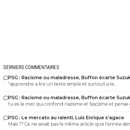
DERNIERS COMMENTAIRES
PSG : Racisme ou maladresse, Buffon écarte Suzuk
"apprendre a lire un texte simple et surtout a le
comprendre" dixit le mec qui pensait que le nazisme c'e
PSG : Racisme ou maladresse, Buffon écarte Suzuk
en italie mdr On sent le petit lfiste frustré ! va picoler tes 8.6 le
tu es le mec qui confond nazisme et fascisme et pense
mongolien qui voit des fachos partout tes parents t'ont f
c'est la meme chose mdr Tu m'auras bien fait rire à prouver
la pisse toi c'est évident
PSG : Le mercato au ralenti, Luis Enrique s’agace
par toi meme que t'es un putain d'ignare ! Retourne au
Mais ?? Ce ne serait pas le même article que l'année de
collège apprendre les lecons que tu as oublié petit bo