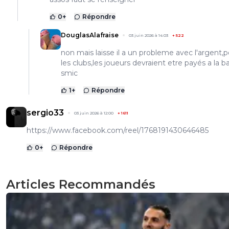
0
+
Répondre
DouglasAlafraise
03 juin 2026 à 14:03
+
522
non mais laisse il a un probleme avec l'argent,po
les clubs,les joueurs devraient etre payés a la b
smic
1
+
Répondre
sergio33
03 juin 2026 à 12:00
+
1611
https://www.facebook.com/reel/1768191430646485
0
+
Répondre
Articles Recommandés