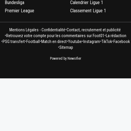
Bundesliga
Calendrier Ligue 1
Premier League
Classement Ligue 1
•
Mentions Légales - Confidentialité
Contact, recrutement et publicité
•
•
Retrouvez votre compte pour les commentaires sur Foot01
La rédaction
•
•
•
•
•
•
•
PSG transfert
Football
Match en direct
Youtube
Instagram
TikTok
Facebook
•
Sitemap
Powered by Newsifier