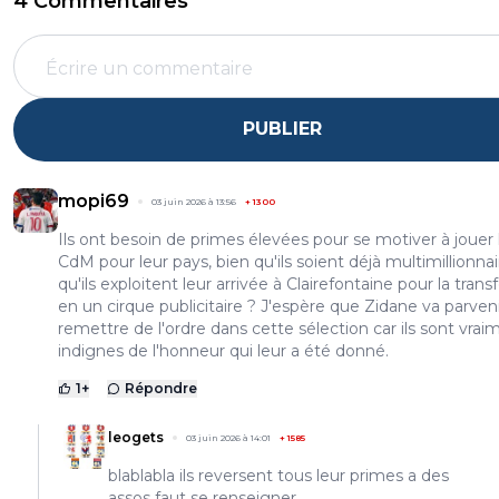
4 Commentaires
PUBLIER
mopi69
03 juin 2026 à 13:56
+
1300
Ils ont besoin de primes élevées pour se motiver à jouer 
CdM pour leur pays, bien qu'ils soient déjà multimillionnai
qu'ils exploitent leur arrivée à Clairefontaine pour la tran
en un cirque publicitaire ? J'espère que Zidane va parveni
remettre de l'ordre dans cette sélection car ils sont vrai
indignes de l'honneur qui leur a été donné.
1
+
Répondre
leogets
03 juin 2026 à 14:01
+
1585
blablabla ils reversent tous leur primes a des
assos faut se renseigner