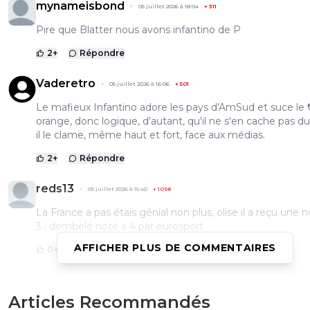
mynameisbond
05 juillet 2026 à 18:04
+
311
Pire que Blatter nous avons infantino de P
2
+
Répondre
Vaderetro
05 juillet 2026 à 16:06
+
501
Le mafieux Infantino adore les pays d'AmSud et suce le 
orange, donc logique, d'autant, qu'il ne s'en cache pas du
il le clame, même haut et fort, face aux médias.
2
+
Répondre
reds13
05 juillet 2026 à 15:40
+
1098
La France a pas étais génial non plus, olise il a reçu une 
3 , dembelé noté a 4 par eurosport
AFFICHER PLUS DE COMMENTAIRES
0
+
Répondre
kumagone
05 juillet 2026 à 15:50
+
527
Articles Recommandés
C'est complètement anecdotique. Tu peux pas dé