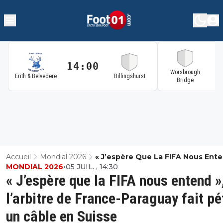
14:00
1
Worsbrough
Erith & Belvedere
Billingshurst
Bridge
Accueil
Mondial 2026
« J’espère Que La FIFA Nous Ente
MONDIAL 2026
•
05 JUIL. , 14:30
L’arbitre De France-Paraguay Fait
« J’espère que la FIFA nous entend »
Un Câble En Suisse
l’arbitre de France-Paraguay fait pé
un câble en Suisse