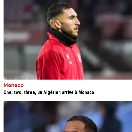
polemiques,FERMES TA GUEULE
12
+
Répondre
reds13
05 juillet 2026 à 15:29
+
1098
Mentalité de merde
0
+
Répondre
DouglasAlafraise
05 juillet 2026 à 15:54
+
522
le monde entier hors paraguay et argentin ont
souligné le tres faible niveau d'arbitrage,meme 
surement le meilleur arbitre de tout les temps 
reconnu que cet arbitre etait nul et que sa lice
Monaco
etaient en danger et toi reds13 du fin fond de t
One, two, three, un Algérien arrive à Monaco
campagne,affalé sur ton fauteuil avec ton sliba
jaune devant et ta 8.6 dans la main ose dire qu
ete nickel??
11
+
Répondre
Marcelcampiondemes2
05 juillet 2026 à 16:00
+
249