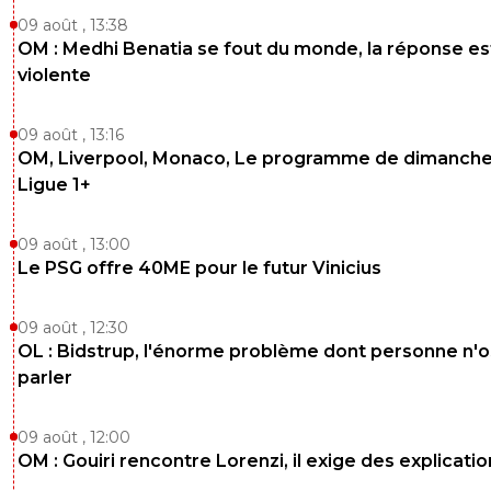
09 août , 13:38
reds13
OM : Medhi Benatia se fout du monde, la réponse es
05 juillet 2026 à 14:44
+
1098
violente
L arbitre est pour rien si la France a rien fait, c'est toujours
faute au arbitre, on connaît se refrain depuis longtemps
09 août , 13:16
0
+
Répondre
OM, Liverpool, Monaco, Le programme de dimanche
Ligue 1+
999999999
05 juillet 2026 à 14:54
+
224
T es d origine Paraguayenne toi .. je vois pas autr
09 août , 13:00
3
+
Répondre
Le PSG offre 40ME pour le futur Vinicius
reds13
05 juillet 2026 à 14:59
+
1098
09 août , 12:30
La France a rien fait hier sur le terrain et ca c'es
OL : Bidstrup, l'énorme problème dont personne n'
faute à l arbitre , toute façon la France est ch
parler
du monde pour critiquer l arbitrage, il suffit de 
L1
09 août , 12:00
0
+
Répondre
OM : Gouiri rencontre Lorenzi, il exige des explicatio
Javierito
05 juillet 2026 à 15:15
+
453