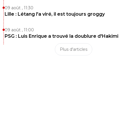
09 août , 11:30
C'est surtout un énorme con.
Lille : Létang l'a viré, il est toujours groggy
2
+
Répondre
Javierito
05 juillet 2026 à 15:15
+
453
09 août , 11:00
PSG : Luis Enrique a trouvé la doublure d'Hakimi
Bon espèce d'enfant de tournante là, y'a le m
entier hors Paraguay/Argentine qui est choqué
Plus d'articles
tellement l'arbitre est nul, au point de se dem
s'il n'y a pas corruption chez certains, mais t'as 
continue ce sont les français qui se plaignent.
2
+
Répondre
reds13
05 juillet 2026 à 15:21
+
1098
Si tu est Si fort remplace l arbitre, d arbitrer u
en plein canicule c'est pas facile mon garçons, i
respecter le boulot des arbitre, se montrer fair 
0
+
Répondre
Javierito
05 juillet 2026 à 15:22
+
453