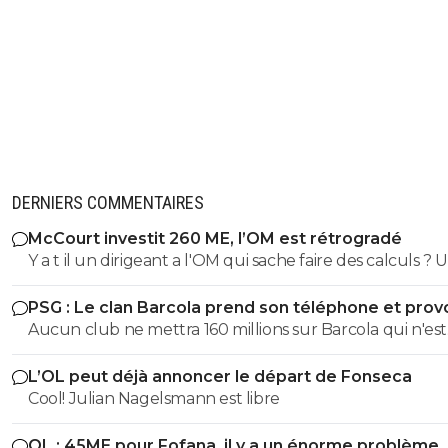
DERNIERS COMMENTAIRES
McCourt investit 260 ME, l’OM est rétrogradé
Y a t il un dirigeant a l'OM qui sache faire des calculs ? 
peut etre on trouvera un nouveau Pape Diouf
PSG : Le clan Barcola prend son téléphone et pro
un séisme
Aucun club ne mettra 160 millions sur Barcola qui n'est
même pas 100% titulaire au PSG. Très bon joueur mais
L’OL peut déjà annoncer le départ de Fonseca
parfois nonchalant et inconstant. S'il part à 130 millions 
Cool! Julian Nagelsmann est libre
sera déjà
OL : 45ME pour Fofana, il y a un énorme problème