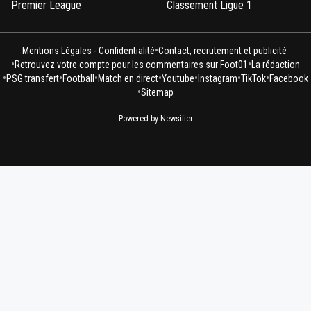
Premier League
Classement Ligue 1
•
Mentions Légales - Confidentialité
Contact, recrutement et publicité
•
•
Retrouvez votre compte pour les commentaires sur Foot01
La rédaction
•
•
•
•
•
•
•
PSG transfert
Football
Match en direct
Youtube
Instagram
TikTok
Facebook
•
Sitemap
Powered by Newsifier