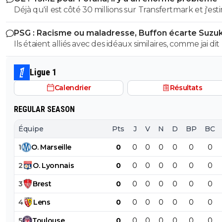
Déjà qu'il est côté 30 millions sur Transfertmark et j'est
que c'est déjà bien payé pour un joueur qui été blessé
PSG : Racisme ou maladresse, Buffon écarte Suzuk
pendant 9 mois.
Ils étaient alliés avec des idéaux similaires, comme jai dit plus
bas cest pas parceque le nazisme a ete développé en
Allemagne quil n'était pas présent en Italie, meme bien
Ligue 1
la guerre des les années musolinni il y avait deja des lois
Calendrier
Résultats
antisémites en Italie.. donc comment te dire que les de
sont liés et que seul un dedelafrite a la cervelle atroph
REGULAR SEASON
s'arrête a une définition quil a lu dans le larousse sans
approfondir quoi que ce soit ... et je suis sur que t'as m
Équipe
Pts
J
V
N
D
BP
BC
pas compris ce que tu as lu monsieur 88
1
O
.
Marseille
0
0
0
0
0
0
0
2
O
.
Lyonnais
0
0
0
0
0
0
0
3
Brest
0
0
0
0
0
0
0
4
Lens
0
0
0
0
0
0
0
5
Toulouse
0
0
0
0
0
0
0