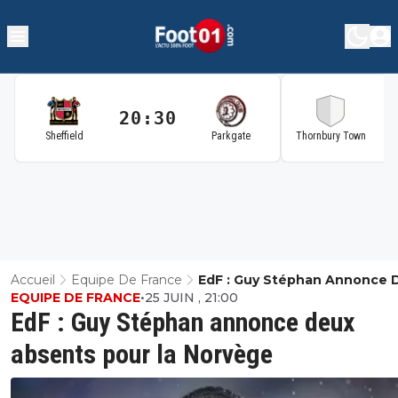
20:30
2
Sheffield
Parkgate
Thornbury Town
Accueil
Equipe De France
EdF : Guy Stéphan Annonce 
EQUIPE DE FRANCE
•
25 JUIN , 21:00
Absents Pour La Norvège
EdF : Guy Stéphan annonce deux
absents pour la Norvège