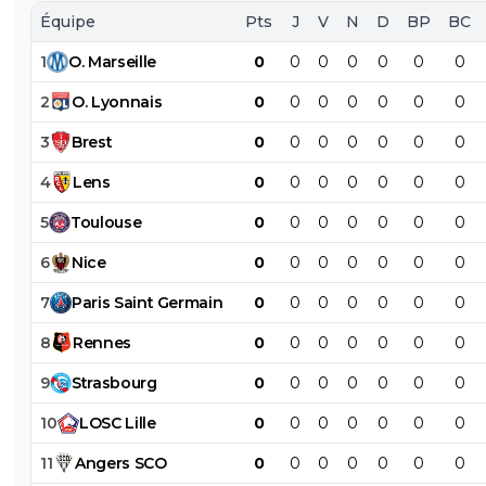
Équipe
Pts
J
V
N
D
BP
BC
1
O
.
Marseille
0
0
0
0
0
0
0
2
O
.
Lyonnais
0
0
0
0
0
0
0
3
Brest
0
0
0
0
0
0
0
4
Lens
0
0
0
0
0
0
0
5
Toulouse
0
0
0
0
0
0
0
6
Nice
0
0
0
0
0
0
0
7
Paris
Saint
Germain
0
0
0
0
0
0
0
8
Rennes
0
0
0
0
0
0
0
9
Strasbourg
0
0
0
0
0
0
0
10
LOSC
Lille
0
0
0
0
0
0
0
11
Angers
SCO
0
0
0
0
0
0
0