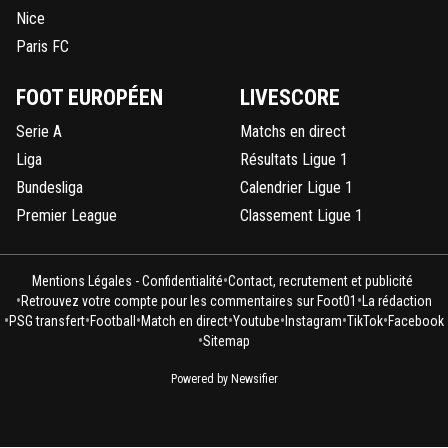
Nice
Paris FC
FOOT EUROPÉEN
LIVESCORE
Serie A
Matchs en direct
Liga
Résultats Ligue 1
Bundesliga
Calendrier Ligue 1
Premier League
Classement Ligue 1
•
Mentions Légales - Confidentialité
Contact, recrutement et publicité
•
•
Retrouvez votre compte pour les commentaires sur Foot01
La rédaction
•
•
•
•
•
•
•
PSG transfert
Football
Match en direct
Youtube
Instagram
TikTok
Facebook
•
Sitemap
Powered by Newsifier