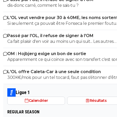
dis-donc carré, comment le sais-tu ?
L'OL veut vendre pour 30 à 40ME, les noms sorten
Si seulement ça pouvait être Fonseca le premier foutu
dehors, l'OL et ce très bon effectif s'en porterait tout de
Passé par l'OL, il refuse de signer à l'OM
mieux
Ca fait plaisir d'en voir au moins un qui suit... Les autres
doivent être des abrutis de supporters non ?
OM : Hojbjerg exige un bon de sortie
Apparemment ce qui coince avec son transfert c'est so
salaire. S'il veut vraiment partir, il sait quoi faire.
L'OL offre Caleta-Car à une seule condition
300K€/mois pour un tel tocard, faut pas s'étonner d'êt
dans la merde.
Ligue 1
Calendrier
Résultats
REGULAR SEASON