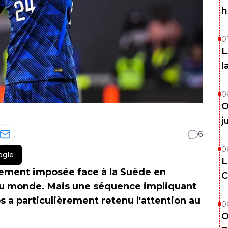
h
0
L
l
0
O
j
6
0
ogle
L
cilement imposée face à la Suède en
C
 du monde. Mais une séquence impliquant
 a particulièrement retenu l'attention au
0
O