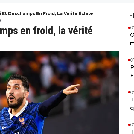
i Et Deschamps En Froid, La Vérité Éclate
F
0
mps en froid, la vérité
0
O
m
0
P
F
0
T
q
0
T