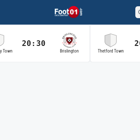
20:30
2
ry Town
Brislington
Thetford Town