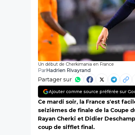
Un début de Cherkimania en France
Hadrien Rivayrand
Par
Partager sur
Ajouter comme source préférée sur Go
Ce mardi soir, la France s'est fa
seizièmes de finale de la Coupe
Rayan Cherki et Didier Deschamps
coup de sifflet final.