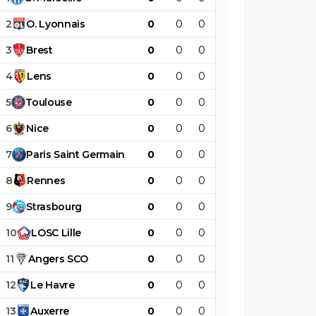
2
O
.
Lyonnais
0
0
0
0
0
0
3
Brest
0
0
0
0
0
0
4
Lens
0
0
0
0
0
0
5
Toulouse
0
0
0
0
0
0
6
Nice
0
0
0
0
0
0
7
Paris
Saint
Germain
0
0
0
0
0
0
8
Rennes
0
0
0
0
0
0
9
Strasbourg
0
0
0
0
0
0
10
LOSC
Lille
0
0
0
0
0
0
11
Angers
SCO
0
0
0
0
0
0
12
Le
Havre
0
0
0
0
0
0
13
Auxerre
0
0
0
0
0
0