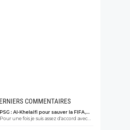
ERNIERS COMMENTAIRES
PSG : Al-Khelaïfi pour sauver la FIFA,
c'est son cauchemar
Pour une fois je suis assez d'accord avec
Tebas. Si Nasser devenait président de la