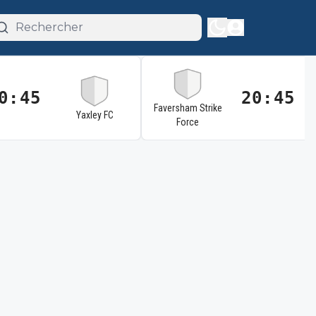
0:45
20:45
Faversham Strike
Yaxley FC
Force