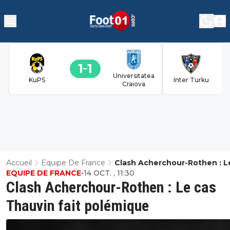
1
1
Universitatea
KuPS
Inter Turku
Craiova
Accueil
Equipe De France
Clash Acherchour-Rothen : L
EQUIPE DE FRANCE
•
14 OCT. , 11:30
Thauvin Fait Polémique
Clash Acherchour-Rothen : Le cas
Thauvin fait polémique