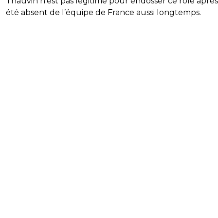
Thauvin n’est pas légitime pour endosser ce rôle après
été absent de l’équipe de France aussi longtemps.