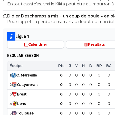
2032
En tout cas si c’est vrai le Kiki a peut etre du mourron à
faire car le vinitius c’est juste un artiste. Les sprinters qu
Didier Deschamps a mis « un coup de boule » en pl
défendent pas risquent de passer de mode surtout av
Mondial
Pour rappel il a perdu sa maman au debut du mondial
l’autre fou du Portugal ...
Qu'on le laisse tranquille
Ligue 1
Calendrier
Résultats
REGULAR SEASON
Équipe
Pts
J
V
N
D
BP
BC
1
O
.
Marseille
0
0
0
0
0
0
0
2
O
.
Lyonnais
0
0
0
0
0
0
0
3
Brest
0
0
0
0
0
0
0
4
Lens
0
0
0
0
0
0
0
5
Toulouse
0
0
0
0
0
0
0