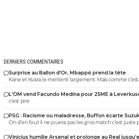
DERNIERS COMMENTAIRES
Surprise au Ballon d'Or, Mbappé prend la tête
Kane et Kvara le meritent largement. Mais comme c’est
magouille & Co ça peut revenir au sprinter aux transve
L'OM vend Facundo Medina pour 25ME à Leverkus
approximatives allergique au pressing ...
c'est pire
PSG : Racisme ou maladresse, Buffon écarte Suzuk
On d’en fout il ne jouera pas les gros match c’est juste
vendre des maillots en Asie Kang in lee style
Vinicius humilie Arsenal et prolonge au Real jusqu’