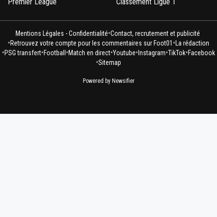
Premier League
Classement Ligue 1
•
Mentions Légales - Confidentialité
Contact, recrutement et publicité
•
•
Retrouvez votre compte pour les commentaires sur Foot01
La rédaction
•
•
•
•
•
•
•
PSG transfert
Football
Match en direct
Youtube
Instagram
TikTok
Facebook
•
Sitemap
Powered by Newsifier