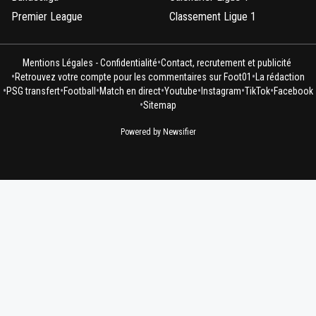
Premier League
Classement Ligue 1
•
Mentions Légales - Confidentialité
Contact, recrutement et publicité
•
•
Retrouvez votre compte pour les commentaires sur Foot01
La rédaction
•
•
•
•
•
•
•
PSG transfert
Football
Match en direct
Youtube
Instagram
TikTok
Facebook
•
Sitemap
Powered by Newsifier