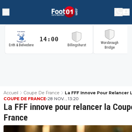
14:00
1
Worsbrough
Erith & Belvedere
Billingshurst
Bridge
Accueil
Coupe De France
La FFF Innove Pour Relancer 
COUPE DE FRANCE
•
28 NOV. , 13:20
Coupe De France
La FFF innove pour relancer la Coup
France