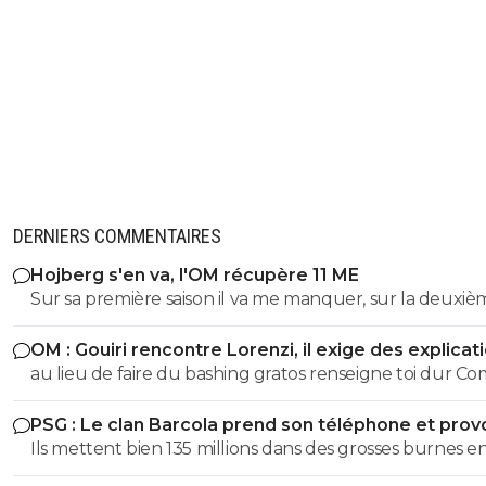
DERNIERS COMMENTAIRES
Hojberg s'en va, l'OM récupère 11 ME
Sur sa première saison il va me manquer, sur la deuxiè
très peu !
OM : Gouiri rencontre Lorenzi, il exige des explicat
au lieu de faire du bashing gratos renseigne toi dur C
c'est le nouveau riche oralien ils vont nouer la cL etc cl
PSG : Le clan Barcola prend son téléphone et pro
progresse chaque saison
un séisme
Ils mettent bien 135 millions dans des grosses burnes e
donc pourquoi le PSG devrait pas faire pareil ?