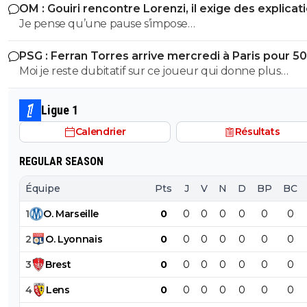
OM : Gouiri rencontre Lorenzi, il exige des explicat
Je pense qu’une pause s’impose…
PSG : Ferran Torres arrive mercredi à Paris pour 5
Moi je reste dubitatif sur ce joueur qui donne plus
l’impression de chasser le contrat le plus juteux, qui n a
réussi à s imposer ni avec pep à City, ni au barca et je sais
Ligue 1
trop quoi penser de sa personnalité pour le moment. Cec
Calendrier
Résultats
50M + bonus, et seulement si Enrique, qui le connaît tr
bien, arrive à lui faire améliorer sa finition de merde c
REGULAR SEASON
avec ouss, ça peut être une bonne affaire sinon c est la
merde. Après je trouve que c est un joueur qui se plac
Équipe
Pts
J
V
N
D
BP
BC
plutôt bien, bonne technique, bonne passe mais putain 
1
O
.
Marseille
0
0
0
0
0
0
0
souvent eu de gros ratés de finition à s arracher les veu
moi je chialerais pas si on le fait pas. Mais bon, c’est pas c
2
O
.
Lyonnais
0
0
0
0
0
0
0
transfert qui empêchera de faire Godts.
3
Brest
0
0
0
0
0
0
0
4
Lens
0
0
0
0
0
0
0