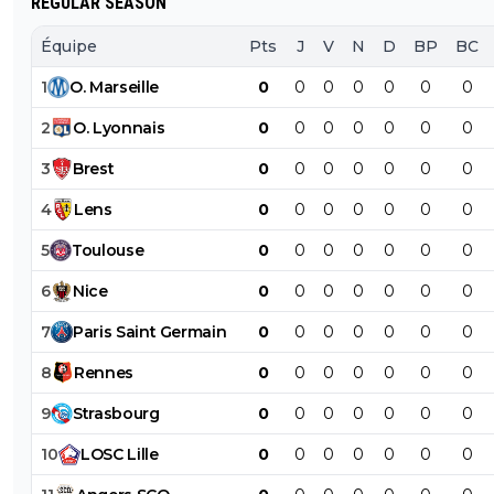
REGULAR SEASON
Équipe
Pts
J
V
N
D
BP
BC
1
O
.
Marseille
0
0
0
0
0
0
0
2
O
.
Lyonnais
0
0
0
0
0
0
0
3
Brest
0
0
0
0
0
0
0
4
Lens
0
0
0
0
0
0
0
5
Toulouse
0
0
0
0
0
0
0
6
Nice
0
0
0
0
0
0
0
7
Paris
Saint
Germain
0
0
0
0
0
0
0
8
Rennes
0
0
0
0
0
0
0
9
Strasbourg
0
0
0
0
0
0
0
10
LOSC
Lille
0
0
0
0
0
0
0