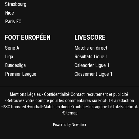
Strasbourg
Nice
Paris FC
FOOT EUROPÉEN
LIVESCORE
Serie A
Matchs en direct
Liga
Résultats Ligue 1
Bundesliga
Calendrier Ligue 1
Premier League
Classement Ligue 1
•
Mentions Légales - Confidentialité
Contact, recrutement et publicité
•
•
Retrouvez votre compte pour les commentaires sur Foot01
La rédaction
•
•
•
•
•
•
•
PSG transfert
Football
Match en direct
Youtube
Instagram
TikTok
Facebook
•
Sitemap
Powered by Newsifier