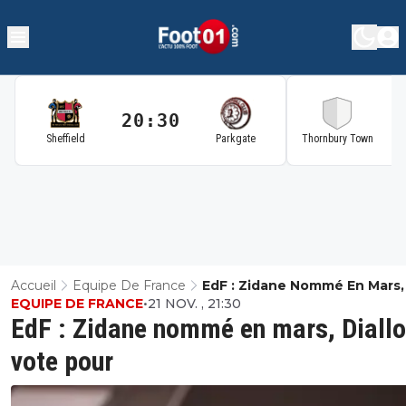
20:30
2
Sheffield
Parkgate
Thornbury Town
Accueil
Equipe De France
EdF : Zidane Nommé En Mars, 
EQUIPE DE FRANCE
•
21 NOV. , 21:30
Vote Pour
EdF : Zidane nommé en mars, Diallo
vote pour