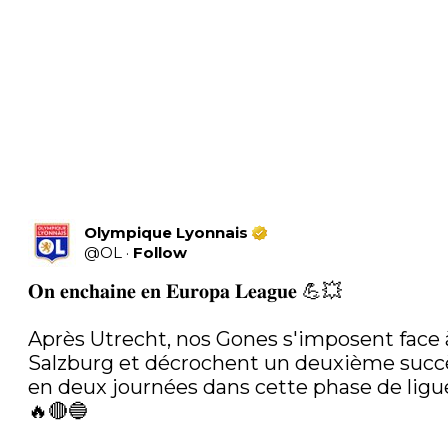
Olympique Lyonnais
@
OL
·
Follow
𝐎𝐧 𝐞𝐧𝐜𝐡𝐚𝐢𝐧𝐞 𝐞𝐧 𝐄𝐮𝐫𝐨𝐩𝐚 𝐋𝐞𝐚𝐠𝐮𝐞 💪💥

Après Utrecht, nos Gones s'imposent face à
Salzburg et décrochent un deuxième succè
en deux journées dans cette phase de ligue 
🔥🔴🔵
