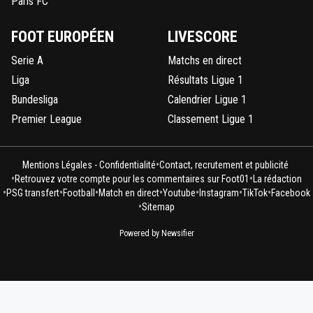
Paris FC
FOOT EUROPÉEN
LIVESCORE
Serie A
Matchs en direct
Liga
Résultats Ligue 1
Bundesliga
Calendrier Ligue 1
Premier League
Classement Ligue 1
•
Mentions Légales - Confidentialité
Contact, recrutement et publicité
•
•
Retrouvez votre compte pour les commentaires sur Foot01
La rédaction
•
•
•
•
•
•
•
PSG transfert
Football
Match en direct
Youtube
Instagram
TikTok
Facebook
•
Sitemap
Powered by Newsifier