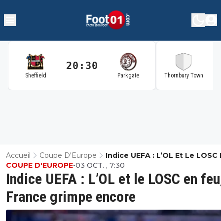
20:30
2
Sheffield
Parkgate
Thornbury Town
Accueil
Coupe D'Europe
Indice UEFA : L’OL Et Le LOSC
COUPE D'EUROPE
•
03 OCT. , 7:30
Feu, La France Grimpe Encore
Indice UEFA : L’OL et le LOSC en feu
France grimpe encore