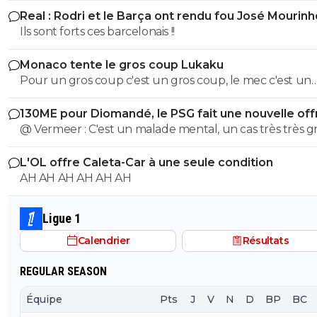
Real : Rodri et le Barça ont rendu fou José Mourinh
Ils sont forts ces barcelonais !!
Monaco tente le gros coup Lukaku
Pour un gros coup c'est un gros coup, le mec c'est un
Sumotori !
130ME pour Diomandé, le PSG fait une nouvelle off
@ Vermeer : C'est un malade mental, un cas très très gr
Beaucoup plus grave que l'autre porc sur maxi.
L'OL offre Caleta-Car à une seule condition
AH AH AH AH AH AH
Ligue 1
Calendrier
Résultats
REGULAR SEASON
Équipe
Pts
J
V
N
D
BP
BC