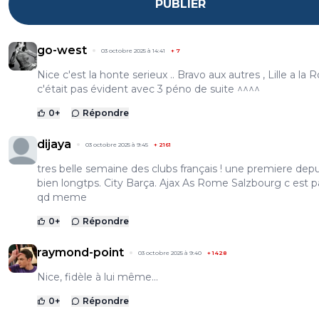
PUBLIER
go-west
03 octobre 2025 à 14:41
+
7
Nice c'est la honte serieux .. Bravo aux autres , Lille a la
c'était pas évident avec 3 péno de suite ^^^^
0
+
Répondre
dijaya
03 octobre 2025 à 9:45
+
2161
tres belle semaine des clubs français ! une premiere depu
bien longtps. City Barça. Ajax As Rome Salzbourg c est p
qd meme
0
+
Répondre
raymond-point
03 octobre 2025 à 9:40
+
1428
Nice, fidèle à lui même...
0
+
Répondre