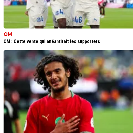
greg-roi
02 octobre 2025 à 23:53
+
283
Le meme message mis a jour
Vu que l an prochain on peut perdre notre 5-ème place f
la Belgique
OM
Pour le moment
OM : Cette vente qui anéantirait les supporters
La France 51,403 ( somme totale - la 5eme années )
La Belgique 49,55 ( ... )
Maintenant le Portugal et surtout la Hollande seront loin
Le Portugal 46,15 ( ... )
Le Pays Bas 43,166 ( ... )
Hormis Nice, comme chaque fois ( je deviens presque m
avec eux a présent ), cette semaine est a la mi-temps pa
Avec la Victoire de l OM contre les Hollandais, les Parisie
contre les Espagnols et le nul magnifique de Monaco co
les Anglais
Aujourd'hui Lille a assuré en Italie et Strasbourg puis Lyo
maitrise donc que cela continue