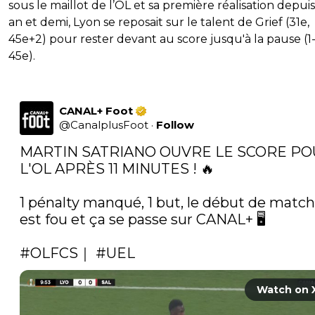
sous le maillot de l’OL et sa première réalisation depui
an et demi, Lyon se reposait sur le talent de Grief (31e,
45e+2) pour rester devant au score jusqu'à la pause (1-
45e).
CANAL+ Foot
@
CanalplusFoot
·
Follow
MARTIN SATRIANO OUVRE LE SCORE PO
L'OL APRÈS 11 MINUTES ! 🔥

1 pénalty manqué, 1 but, le début de match 
est fou et ça se passe sur CANAL+ 🖥️

#OLFCS
｜ 
#UEL
Watch on 