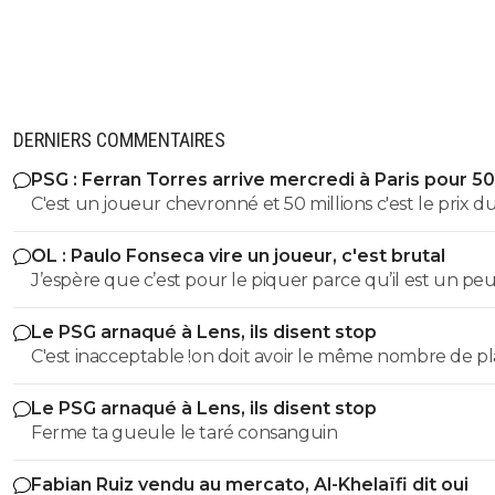
DERNIERS COMMENTAIRES
PSG : Ferran Torres arrive mercredi à Paris pour 5
C'est un joueur chevronné et 50 millions c'est le prix d
marché et Gots n'a rien prouvé
OL : Paulo Fonseca vire un joueur, c'est brutal
J’espère que c’est pour le piquer parce qu’il est un pe
nonchalant
Le PSG arnaqué à Lens, ils disent stop
C'est inacceptable !on doit avoir le même nombre de p
que Lens. c'est de pire en pire la gestion des evenemen
Le PSG arnaqué à Lens, ils disent stop
France
Ferme ta gueule le taré consanguin
Fabian Ruiz vendu au mercato, Al-Khelaïfi dit oui