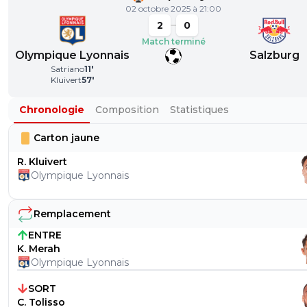
02 octobre 2025 à 21:00
2
0
Match terminé
Olympique Lyonnais
Salzburg
Satriano
11
'
Kluivert
57
'
Chronologie
Composition
Statistiques
Carton jaune
R. Kluivert
Olympique Lyonnais
Remplacement
ENTRE
K. Merah
Olympique Lyonnais
SORT
C. Tolisso