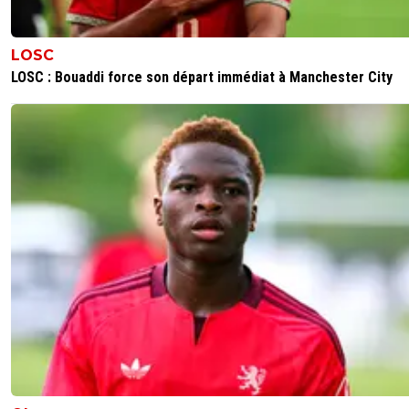
PARFAIT
0
+
Répondre
LOSC
LOSC : Bouaddi force son départ immédiat à Manchester City
DouglasAlafraise
02 octobre 2025 à 23:09
+
522
Bravo les mecs,bien joué!!!
0
+
Répondre
greg-roi
02 octobre 2025 à 23:54
+
283
Salut Doug,
Strasbourg, Monaco et surtout Lille ont + souffert
Une semaine presque parfaite en Europe NON ?
NOTRE 5eme place est importante
1
+
Répondre
DouglasAlafraise
03 octobre 2025 à 00:09
+
522
hello Greg ,oui ils ont souffert mais l'important