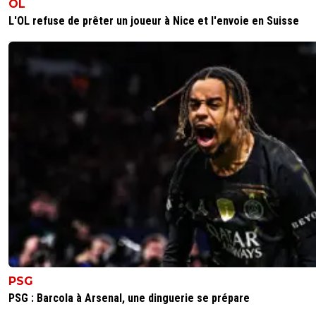
OL
comme dirait l'autre c'est les 3 points!^^Une tr
bonne semaine pour le foot francais (a part nic
L'OL refuse de prêter un joueur à Nice et l'envoie en Suisse
bon on a l'habitude ca chiale pour jouer l'europ
ca chie dessus quand ils y sont ..) notamment a
en ldc!Notre championnat n'est pas si pourri qu
laisse croire ces sales merdes de l'etranger qui
traitent notre championnat plus bas que terre 
sont RAVIS de venir se servir chez nous et puis
dans nos jeunes du centre de formation!
1
+
Répondre
greg-roi
03 octobre 2025 à 00:18
+
283
Regarde mon message + haut mis a jour mon
Parisien avec la conclusion avec un mot PARFA
1
+
Répondre
PSG
PSG : Barcola à Arsenal, une dinguerie se prépare