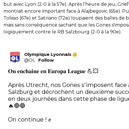
but avec Lyon (2-0 à la 57e). Après l’heure de jeu, Grief
montrait encore important face à Alajbegovic (65e). Pu
Tolisso (67e) et Satriano (72e) loupaient des balles de 
mais sans conséquence sachant que les Gones s'impos
logiquement contre le RB Salzbourg (2-0 à la 90e).
Olympique Lyonnais
@
OL
·
Follow
𝐎𝐧 𝐞𝐧𝐜𝐡𝐚𝐢𝐧𝐞 𝐞𝐧 𝐄𝐮𝐫𝐨𝐩𝐚 𝐋𝐞𝐚𝐠𝐮𝐞 💪💥

Après Utrecht, nos Gones s'imposent face à
Salzburg et décrochent un deuxième succè
en deux journées dans cette phase de ligue 
🔥🔴🔵

On continue ! ✊
