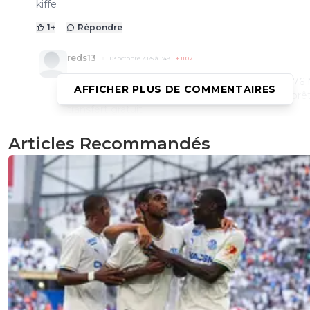
kiffe
1
+
Répondre
reds13
03 octobre 2025 à 1:49
+
1102
L OM aussi ils ont pas fait de folie , vendu pour 76
AFFICHER PLUS DE COMMENTAIRES
dépenser pour 71 M , tout le reste se sont des prê
transfert gratuit
0
+
Répondre
Articles Recommandés
leogets
03 octobre 2025 à 8:38
+
1585
les prets faudras les payer ds tout les cas
0
+
Répondre
Maubelan-OL
03 octobre 2025 à 2:13
+
2052
11 Buts marqués par 9 joueurs différents
belle équipe
1
+
Répondre