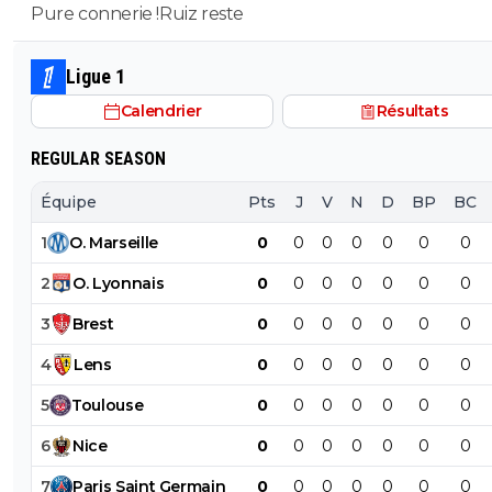
Pure connerie !Ruiz reste
Ligue 1
Calendrier
Résultats
REGULAR SEASON
Équipe
Pts
J
V
N
D
BP
BC
1
O
.
Marseille
0
0
0
0
0
0
0
2
O
.
Lyonnais
0
0
0
0
0
0
0
3
Brest
0
0
0
0
0
0
0
4
Lens
0
0
0
0
0
0
0
5
Toulouse
0
0
0
0
0
0
0
6
Nice
0
0
0
0
0
0
0
7
Paris
Saint
Germain
0
0
0
0
0
0
0