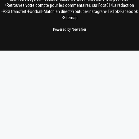
•
•
Retrouvez votre compte pour les commentaires sur Foot01
La rédaction
•
•
•
•
•
•
•
PSG transfert
Football
Match en direct
Youtube
Instagram
TikTok
Facebook
•
Sitemap
Powered by Newsifier