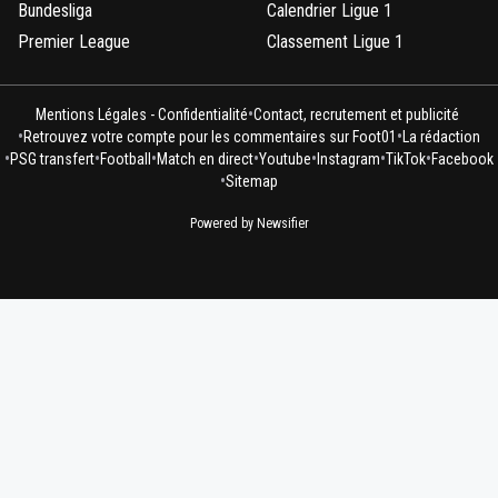
Bundesliga
Calendrier Ligue 1
Premier League
Classement Ligue 1
•
Mentions Légales - Confidentialité
Contact, recrutement et publicité
•
•
Retrouvez votre compte pour les commentaires sur Foot01
La rédaction
•
•
•
•
•
•
•
PSG transfert
Football
Match en direct
Youtube
Instagram
TikTok
Facebook
•
Sitemap
Powered by Newsifier