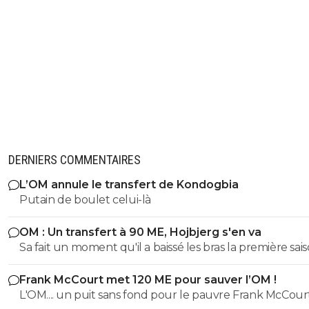
DERNIERS COMMENTAIRES
L’OM annule le transfert de Kondogbia
Putain de boulet celui-là
OM : Un transfert à 90 ME, Hojbjerg s'en va
Sa fait un moment qu'il a baissé les bras la première saiso
etait top mais depuis quelques match etait en dessus. 
Frank McCourt met 120 ME pour sauver l’OM !
et bon vent a lui pour le reste de sa carrière ...
L'OM.... un puit sans fond pour le pauvre Frank McCourt