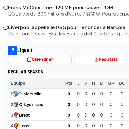
Frank McCourt met 120 ME pour sauver l’OM !
L'OL a perdu 800 millions d'euros ? 😆🤣😂 Pourquoi pas un
milliard tant que tu y es ! ^^
Liverpool appelle le PSG pour renoncer à Barcola
Dans tous les cas... Bradley Barcola doit être très inquiet. C
qui est vraiment compréhensible lorsque l'on sait co
le PSG a traiter Kylian Mbappé lorsqu'il avait voulu quit
Ligue 1
PSG.
Calendrier
Résultats
REGULAR SEASON
Équipe
Pts
J
V
N
D
BP
BC
1
O
.
Marseille
0
0
0
0
0
0
0
2
O
.
Lyonnais
0
0
0
0
0
0
0
3
Brest
0
0
0
0
0
0
0
4
Lens
0
0
0
0
0
0
0