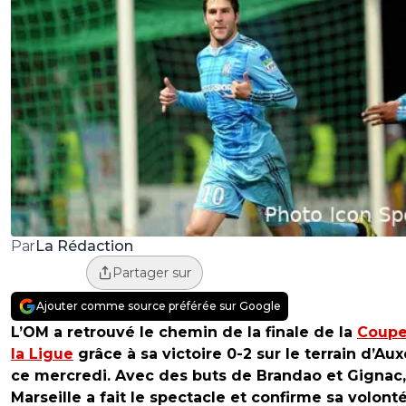
La Rédaction
Par
Partager sur
Ajouter comme source préférée sur Google
L’OM a retrouvé le chemin de la finale de la
Coupe
la Ligue
grâce à sa victoire 0-2 sur le terrain d’Aux
ce mercredi. Avec des buts de Brandao et Gignac,
Marseille a fait le spectacle et confirme sa volont