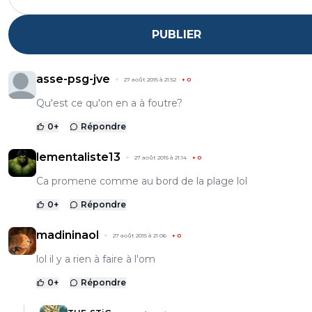
PUBLIER
asse-psg-jve
27 août 2015 à 21:52
+
0
Qu'est ce qu'on en a à foutre?
0
+
Répondre
lementaliste13
27 août 2015 à 21:14
+
0
Ca promene comme au bord de la plage lol
0
+
Répondre
madininaol
27 août 2015 à 21:06
+
0
lol il y a rien à faire à l'om
0
+
Répondre