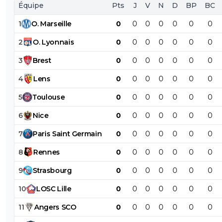
Équipe
Pts
J
V
N
D
BP
BC
1
O
.
Marseille
0
0
0
0
0
0
0
2
O
.
Lyonnais
0
0
0
0
0
0
0
3
Brest
0
0
0
0
0
0
0
4
Lens
0
0
0
0
0
0
0
5
Toulouse
0
0
0
0
0
0
0
6
Nice
0
0
0
0
0
0
0
7
Paris
Saint
Germain
0
0
0
0
0
0
0
8
Rennes
0
0
0
0
0
0
0
9
Strasbourg
0
0
0
0
0
0
0
10
LOSC
Lille
0
0
0
0
0
0
0
11
Angers
SCO
0
0
0
0
0
0
0