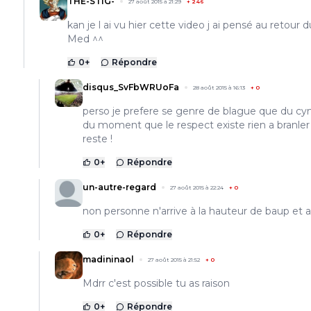
THE-STiG-
27 août 2015 à 21:29
+
246
kan je l ai vu hier cette video j ai pensé au retour d
Med ^^
0
+
Répondre
disqus_SvFbWRUoFa
28 août 2015 à 16:13
+
0
perso je prefere se genre de blague que du c
du moment que le respect existe rien a branler
reste !
0
+
Répondre
un-autre-regard
27 août 2015 à 22:24
+
0
non personne n'arrive à la hauteur de baup et 
0
+
Répondre
madininaol
27 août 2015 à 21:52
+
0
Mdrr c'est possible tu as raison
0
+
Répondre