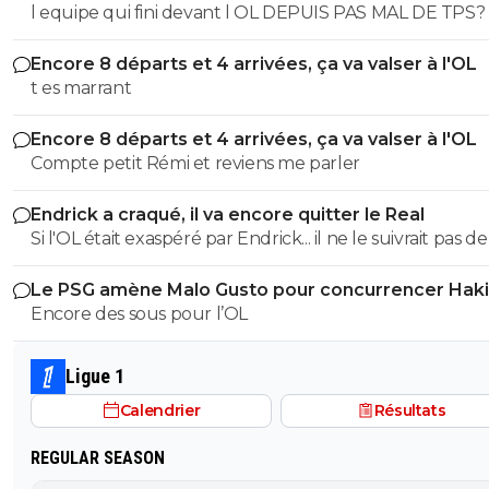
l equipe qui fini devant l OL DEPUIS PAS MAL DE TPS? lol. t
es tro malin toi
Encore 8 départs et 4 arrivées, ça va valser à l'OL
t es marrant
Encore 8 départs et 4 arrivées, ça va valser à l'OL
Compte petit Rémi et reviens me parler
Endrick a craqué, il va encore quitter le Real
Si l'OL était exaspéré par Endrick... il ne le suivrait pas de
près. Bref... Quand l'équipe sera complète... ce sera beaucoup
Le PSG amène Malo Gusto pour concurrencer Hak
mieux.
Encore des sous pour l’OL
Ligue 1
Calendrier
Résultats
REGULAR SEASON