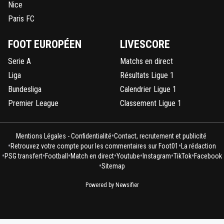
Nice
Paris FC
FOOT EUROPÉEN
LIVESCORE
Serie A
Matchs en direct
Liga
Résultats Ligue 1
Bundesliga
Calendrier Ligue 1
Premier League
Classement Ligue 1
•
Mentions Légales - Confidentialité
Contact, recrutement et publicité
•
•
Retrouvez votre compte pour les commentaires sur Foot01
La rédaction
•
•
•
•
•
•
•
PSG transfert
Football
Match en direct
Youtube
Instagram
TikTok
Facebook
•
Sitemap
Powered by Newsifier