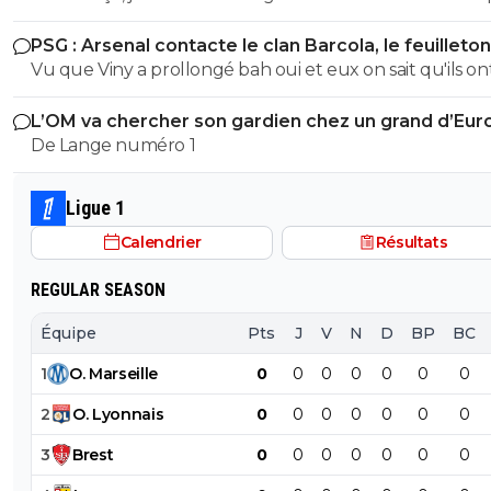
réponds. Solidarité entre trolls ou la flemme de chang
teubé.^^
PSG : Arsenal contacte le clan Barcola, le feuilleton
compte? En revanche je te donne 06/20 pour ta
relancé
Vu que Viny a prollongé bah oui et eux on sait qu'ils ont
compréhension de texte. Tu as réussi à intégrer que je
tunes ! aboulez les 150 minimum
lirais pas tes commentaires si tes arguments sont des em
L’OM va chercher son gardien chez un grand d’Eur
mdr. C'est bien tu n'en as pas mis mais c'est insuffisant.
De Lange numéro 1
Surtout quand on lit le délire que tu viens de pondre. Il
encore de boulot mais tu peux y arriver. Un 06/20
d'encouragement.
Ligue 1
Calendrier
Résultats
REGULAR SEASON
Équipe
Pts
J
V
N
D
BP
BC
1
O
.
Marseille
0
0
0
0
0
0
0
2
O
.
Lyonnais
0
0
0
0
0
0
0
3
Brest
0
0
0
0
0
0
0