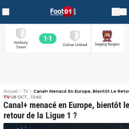
1
1
1
Horbury
Deeping Rangers
Golcar United
Town
Accueil
TV
Canal+ Menacé En Europe, Bientôt Le Reto
TV
•
08 OCT. , 13:40
La Ligue 1 ?
Canal+ menacé en Europe, bientôt l
retour de la Ligue 1 ?