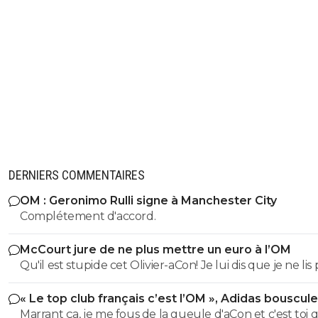
DERNIERS COMMENTAIRES
OM : Geronimo Rulli signe à Manchester City
Complétement d'accord.
McCourt jure de ne plus mettre un euro à l’OM
Qu'il est stupide cet Olivier-aCon! Je lui dis que je ne lis 
ses commentaires puérils avec des émojis et il continue
« Le top club français c’est l’OM », Adidas bouscule
me répondre avec ses petites images de gogol. Ça pro
PSG
Marrant ça, je me fous de la gueule d'aCon et c'est toi q
bien ce que je dis, on voit tout de suite qu'on a affaire à