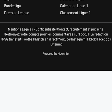
Bundesliga
Calendrier Ligue 1
Premier League
Classement Ligue 1
•
Mentions Légales - Confidentialité
Contact, recrutement et publicité
•
•
Retrouvez votre compte pour les commentaires sur Foot01
La rédaction
•
•
•
•
•
•
•
PSG transfert
Football
Match en direct
Youtube
Instagram
TikTok
Facebook
•
Sitemap
Powered by Newsifier