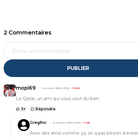
2 Commentaires
PUBLIER
mopi69
14 octobre 2025 à 13:25
+
1300
Le Qatar, un ami qui vous veut du bien
3
+
Répondre
GregRoi
14 octobre 2025 à 18:09
+
108
Avec des amis comme ça, on a pas besoin d enn