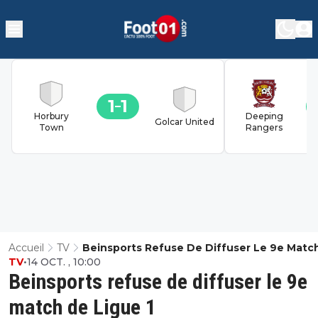
1
1
Horbury
Deeping
Golcar United
Town
Rangers
Accueil
TV
Beinsports Refuse De Diffuser Le 9e Matc
TV
•
14 OCT. , 10:00
Ligue 1
Beinsports refuse de diffuser le 9e
match de Ligue 1