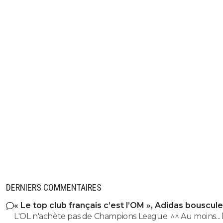
DERNIERS COMMENTAIRES
« Le top club français c’est l’OM », Adidas bouscule
PSG
L'OL n'achète pas de Champions League. ^^ Au moins... l'OM a