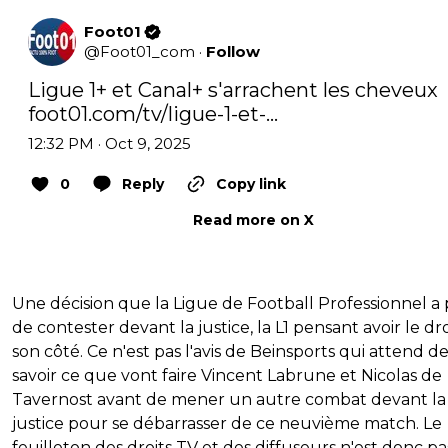
Foot01
@
Foot01_com
·
Follow
Ligue 1+ et Canal+ s'arrachent les cheveux 
foot01.com/tv/ligue-1-et-…
12:32 PM · Oct 9, 2025
0
Reply
Copy link
Read more on X
Une décision que la Ligue de Football Professionnel a
de contester devant la justice, la L1 pensant avoir le dr
son côté. Ce n'est pas l'avis de Beinsports qui attend d
savoir ce que vont faire Vincent Labrune et Nicolas de
Tavernost avant de mener un autre combat devant la
justice pour se débarrasser de ce neuvième match. Le
feuilleton des droits TV et des diffuseurs n'est donc pa