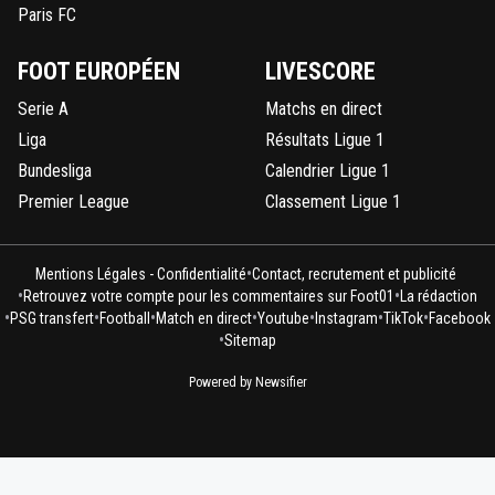
Paris FC
FOOT EUROPÉEN
LIVESCORE
Serie A
Matchs en direct
Liga
Résultats Ligue 1
Bundesliga
Calendrier Ligue 1
Premier League
Classement Ligue 1
•
Mentions Légales - Confidentialité
Contact, recrutement et publicité
•
•
Retrouvez votre compte pour les commentaires sur Foot01
La rédaction
•
•
•
•
•
•
•
PSG transfert
Football
Match en direct
Youtube
Instagram
TikTok
Facebook
•
Sitemap
Powered by Newsifier