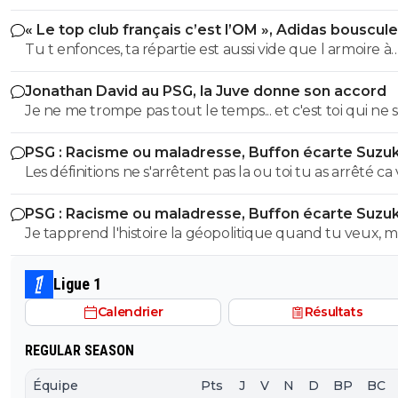
un point commun avec le PSG. Mdr Adidas ne se trompe pas
« Le top club français c’est l’OM », Adidas bouscule
avec l'OL qui est une valeur sûre... contrairement à l'OM
PSG
Tu t enfonces, ta répartie est aussi vide que l armoire à
trophées de ton club depuis 15 piges, t es juste une gr
Jonathan David au PSG, la Juve donne son accord
gueule arrogante se pensant plus intelligent que les a
Je ne me trompe pas tout le temps... et c'est toi qui ne s
alors que t es juste un pauvre clown empafé mdr
pas lire. ^^
PSG : Racisme ou maladresse, Buffon écarte Suzuk
Les définitions ne s'arrêtent pas la ou toi tu as arrêté ca
plus loin que ca, mais franchement vu ton niveau de
PSG : Racisme ou maladresse, Buffon écarte Suzuk
stupidité jai meme pas envie d'en discuter avec toi ca ser
Je tapprend l'histoire la géopolitique quand tu veux, m
cultiver et je suis meme pas sûr que tu sois en capacité
déjà commence a apprendre et a comprendre un texte
comprendre quoi que ce soit vu tes entecedent ici .. 
simple parceque visiblement t'as eu du mal avec le n
je t'ai dis commence deja par apprendre a lire un texte
Ligue 1
88 🤣😂🫵 On verra pour le reste ensuite si t'es sage
simple et surtout a le comprendre
Calendrier
Résultats
REGULAR SEASON
Équipe
Pts
J
V
N
D
BP
BC