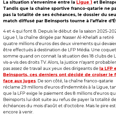
La situation s'envenime entre la
Ligue 1
et Beinspo
Tandis que la chaîne sportive franco-qatarie ne p
pas la totalité de ses échéances, le dossier du seu
match diffusé par Beinsports tourne à l'affaire d'Ét
4 et 4 qui font 8. Depuis le début de la saison 2025-20
Ligue 1, la chaîne dirigée par Nasser Al-Khelaifi a retiré
quatre millions d'euros des deux virements qui devaie
être effectués à destination de LFP Média. Une coque
somme quand on connait la situation des 18 clubs de L
vis-a-vis des droits TV. Alors, la justice n'ayant probab
pas assez de travail aux yeux des dirigeants de
la LFP 
Beinsports, ces derniers ont décidé de croiser le 
face aux juges
. De son côté, la chaîne franco-qatarie
réclame 29 millions d'euros d'indemnités à la Ligue, ta
que la LFP exige le paiement des 8 millions d'euros q
Beinsports lui doit suite au refus de payer la totalité d
échéances du mois d'août et d'octobre. Mais le pire est
encore à venir.