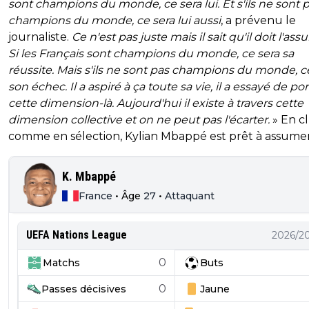
sont champions du monde, ce sera lui. Et s'ils ne sont 
champions du monde, ce sera lui aussi
, a prévenu le
journaliste.
Ce n'est pas juste mais il sait qu'il doit l'ass
Si les Français sont champions du monde, ce sera sa
réussite. Mais s'ils ne sont pas champions du monde, c
son échec. Il a aspiré à ça toute sa vie, il a essayé de por
cette dimension-là. Aujourd'hui il existe à travers cette
dimension collective et on ne peut pas l'écarter.
» En c
comme en sélection, Kylian Mbappé est prêt à assumer
K. Mbappé
France
•
Âge
27
•
Attaquant
UEFA Nations League
2026/2
0
Matchs
Buts
0
Passes décisives
Jaune