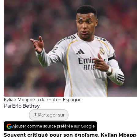
Kylian Mbappé a du mal en Espagne
Eric Bethsy
Par
Partager sur
Ajouter comme source préférée sur Google
Souvent critiqué pour son égoïsme, Kylian Mbapp