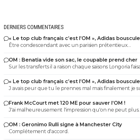
DERNIERS COMMENTAIRES
« Le top club français c’est l’OM », Adidas bouscule
PSG
Être condescendant avec un parisien prétentieux
(pléonasme) c'est mon plaisir petit poussin. Bisous
OM : Benatia vide son sac, le coupable prend cher
Sur les transferts il a raison chaque saisons Longoria faisa
15/16 joueurs avec son poto ribalta benatia etait pas enco
« Le top club français c’est l’OM », Adidas bouscule
om a l époque. En plus Longoria faisait ses agents amis
PSG
J avais peur que tu le prennes mal mais finalement je s
toucher sur les transferts sur l achat de tocard qui veu
content que tu le prennes comme ça Raymond Q et 
pas quitter l'OM. Oui tout le monde voyait arriver des
Frank McCourt met 120 ME pour sauver l’OM !
plus, ça reste dans la lignée de ta condescendance d’
joueurs tout le monde etait content mais les dessous d
J'ai malheureusement l'impression qu'on ne peut plus
con, bravo à toi.
transferts personne ne se posaient les questions comm
aujourd'hui espérer mieux que ça. Pour moi il n'y a pas mille
avec quelle argent...Avec du recule Longoria a ruiné le
OM : Geronimo Rulli signe à Manchester City
possibilités. Soit on est racheté par quelqu'un (quelque
et c' est normal que l om a plus une tune aujourd'hui
Complétement d'accord.
chose) qui a énormément de pognon et qui est capabl
puisque la dernière saison a ete raté.
faire comme pour Paris: injecter beaucoup d'argent