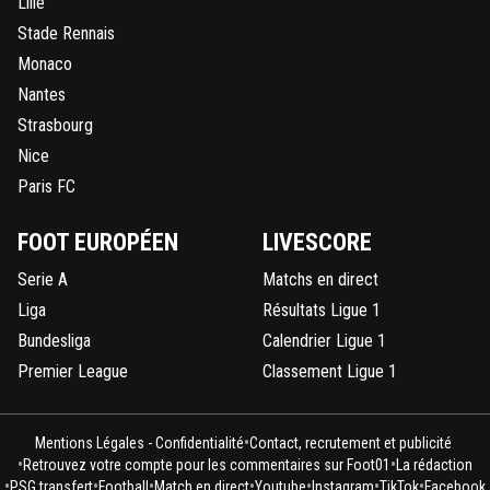
Lille
Stade Rennais
Monaco
Nantes
Strasbourg
Nice
Paris FC
FOOT EUROPÉEN
LIVESCORE
Serie A
Matchs en direct
Liga
Résultats Ligue 1
Bundesliga
Calendrier Ligue 1
Premier League
Classement Ligue 1
•
Mentions Légales - Confidentialité
Contact, recrutement et publicité
•
•
Retrouvez votre compte pour les commentaires sur Foot01
La rédaction
•
•
•
•
•
•
•
PSG transfert
Football
Match en direct
Youtube
Instagram
TikTok
Facebook