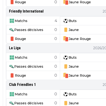
0
Rouge
Jaune
Rouge
Friendly International
2
4
Matchs
Buts
0
Passes décisives
Jaune
0
Rouge
Jaune
Rouge
La Liga
2026/2
0
Matchs
Buts
0
Passes décisives
Jaune
0
Rouge
Jaune
Rouge
Club Friendlies 1
2
0
Matchs
Buts
0
Passes décisives
Jaune