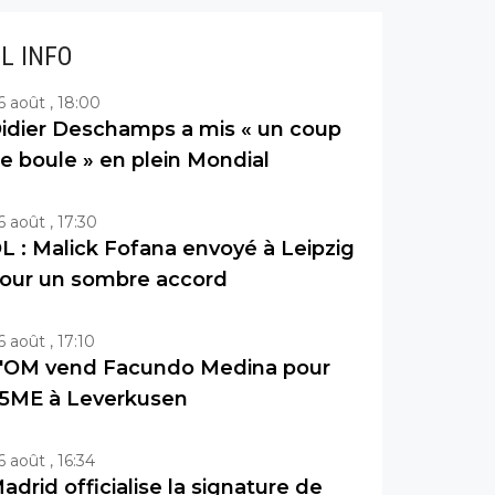
IL INFO
6 août , 18:00
idier Deschamps a mis « un coup
e boule » en plein Mondial
6 août , 17:30
L : Malick Fofana envoyé à Leipzig
our un sombre accord
6 août , 17:10
'OM vend Facundo Medina pour
5ME à Leverkusen
6 août , 16:34
adrid officialise la signature de