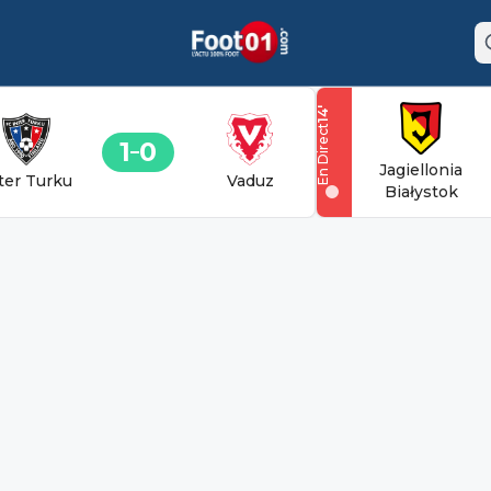
'
14
En Direct
1
0
Jagiellonia
ter Turku
Vaduz
Białystok