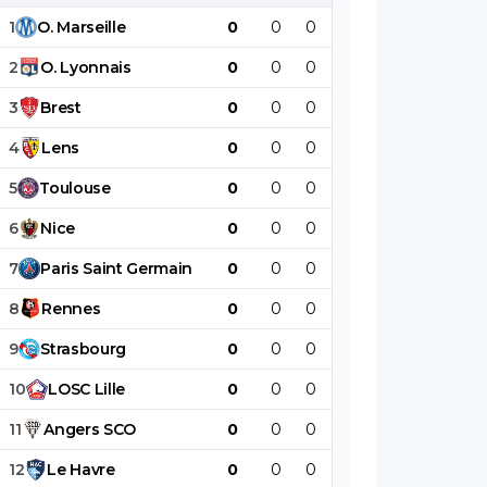
1
O
.
Marseille
0
0
0
0
0
0
2
O
.
Lyonnais
0
0
0
0
0
0
3
Brest
0
0
0
0
0
0
4
Lens
0
0
0
0
0
0
5
Toulouse
0
0
0
0
0
0
6
Nice
0
0
0
0
0
0
7
Paris
Saint
Germain
0
0
0
0
0
0
8
Rennes
0
0
0
0
0
0
9
Strasbourg
0
0
0
0
0
0
10
LOSC
Lille
0
0
0
0
0
0
11
Angers
SCO
0
0
0
0
0
0
12
Le
Havre
0
0
0
0
0
0