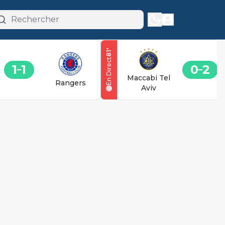
'
81
En Direct
1
1
0
2
Maccabi Tel
Rangers
Aviv