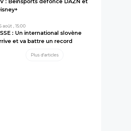
V : Beinsports défonce DAZN et
isney+
6 août , 15:00
SSE : Un international slovène
rrive et va battre un record
Plus d'articles