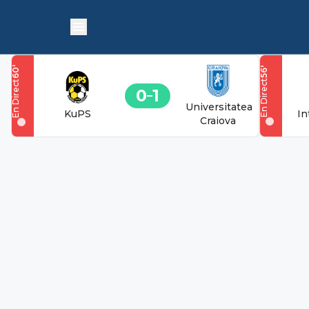
'
'
60
56
En Direct
En Direct
0
1
Universitatea
KuPS
In
Craiova