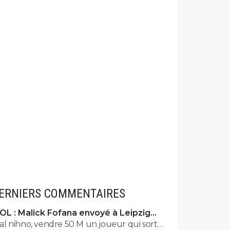
ERNIERS COMMENTAIRES
OL : Malick Fofana envoyé à Leipzig
pour un sombre accord
al nihno, vendre 50 M un joueur qui sort