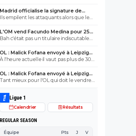
d'une saison blanche, tu penses vraiment
Madrid officialise la signature de
que c'est faisable? Moi je n'ai aucun
Diomande, le plus gros transfert de
Ils empilent les attaquants alors que le
souvenir d'un cas identique en tout cas
son histoire
défaut majeur de cette équipe c'est le
L'OM vend Facundo Medina pour 25ME
milieu de terrain depuis le départ de
à Leverkusen
Bah c'était pas un titulaire indiscutable
Kroos. Ils ont personne pour diriger
l'an dernier... Si on garde Balerdi ou
l'équipe au centre, à part Tchouameni et
OL : Malick Fofana envoyé à Leipzig
Aguerd, et qu'on lui met un gars correct à
Valverde qui se détestent ...
pour un sombre accord
À l'heure actuelle il vaut pas plus de 30
côté, pour moi ça peut suffire
millions et encore
OL : Malick Fofana envoyé à Leipzig
pour un sombre accord
Tant mieux pour l'OL qui doit le vendre
50 millions.
Ligue 1
Calendrier
Résultats
REGULAR SEASON
Équipe
Pts
J
V
N
D
BP
B