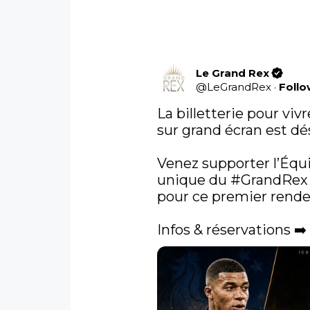
Le Grand Rex
@
LeGrandRex
·
Foll
La billetterie pour viv
sur grand écran est dé
Venez supporter l’Équ
unique du 
#GrandRex
pour ce premier rendez
Infos & réservations ➡️