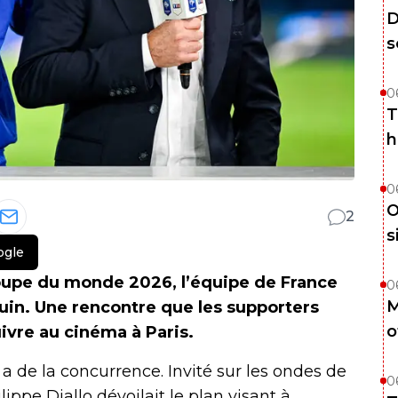
D
s
0
T
h
0
O
2
s
ogle
Coupe du monde 2026, l’équipe de France
0
M
juin. Une rencontre que les supporters
o
uivre au cinéma à Paris.
a de la concurrence. Invité sur les ondes de
0
ippe Diallo dévoilait le plan visant à