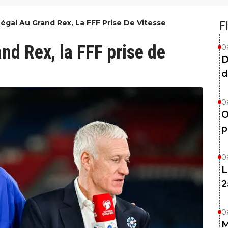
égal Au Grand Rex, La FFF Prise De Vitesse
F
nd Rex, la FFF prise de
0
D
d
0
O
p
0
L
2
0
M