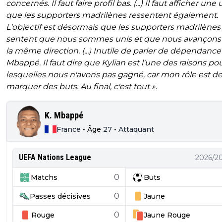
concernés. Il faut faire profil bas. (...) Il faut afficher une 
que les supporters madrilènes ressentent également.
L'objectif est désormais que les supporters madrilènes
sentent que nous sommes unis et que nous avançons
la même direction. (...)
Inutile de parler de dépendance
Mbappé. Il faut dire que Kylian est l'une des raisons po
lesquelles nous n'avons pas gagné, car mon rôle est d
marquer des buts. Au final, c'est tout »
.
K. Mbappé
France
•
Âge
27
•
Attaquant
UEFA Nations League
2026/2
0
Matchs
Buts
0
Passes décisives
Jaune
0
Rouge
Jaune
Rouge