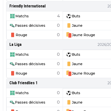
Friendly International
2
4
Matchs
Buts
0
Passes décisives
Jaune
0
Rouge
Jaune
Rouge
La Liga
2026/2
0
Matchs
Buts
0
Passes décisives
Jaune
0
Rouge
Jaune
Rouge
Club Friendlies 1
2
0
Matchs
Buts
0
Passes décisives
Jaune