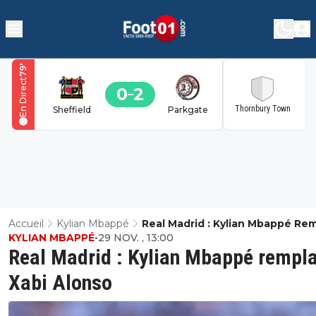
'
79
En Direct
0
2
2
Thornbury Town
Sheffield
Parkgate
Accueil
Kylian Mbappé
Real Madrid : Kylian Mbappé Re
KYLIAN MBAPPÉ
•
29 NOV. , 13:00
Xabi Alonso
Real Madrid : Kylian Mbappé rempl
Xabi Alonso