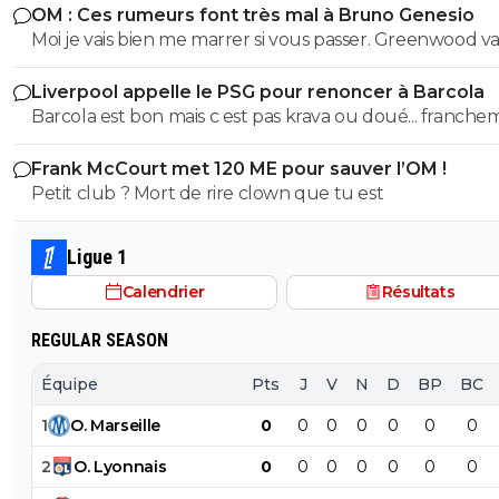
OM : Ces rumeurs font très mal à Bruno Genesio
Moi je vais bien me marrer si vous passer. Greenwood va
vous exploser
Liverpool appelle le PSG pour renoncer à Barcola
Barcola est bon mais c est pas krava ou doué... franchement
150 merci pour tout bonne suite ....akliouche fera aussi bi
Frank McCourt met 120 ME pour sauver l’OM !
Petit club ? Mort de rire clown que tu est
Ligue 1
Calendrier
Résultats
REGULAR SEASON
Équipe
Pts
J
V
N
D
BP
BC
1
O
.
Marseille
0
0
0
0
0
0
0
2
O
.
Lyonnais
0
0
0
0
0
0
0