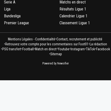
Serie A
Matchs en direct
Liga
Résultats Ligue 1
Bundesliga
Calendrier Ligue 1
Premier League
Classement Ligue 1
•
Mentions Légales - Confidentialité
Contact, recrutement et publicité
•
•
Retrouvez votre compte pour les commentaires sur Foot01
La rédaction
•
•
•
•
•
•
•
PSG transfert
Football
Match en direct
Youtube
Instagram
TikTok
Facebook
•
Sitemap
Powered by Newsifier