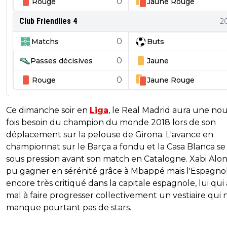
0
Rouge
Jaune
Rouge
Club Friendlies 4
2
0
Matchs
Buts
0
Passes décisives
Jaune
0
Rouge
Jaune
Rouge
Ce dimanche soir en
Liga
, le Real Madrid aura une no
fois besoin du champion du monde 2018 lors de son
déplacement sur la pelouse de Girona. L'avance en
championnat sur le Barça a fondu et la Casa Blanca se 
sous pression avant son match en Catalogne. Xabi Alon
pu gagner en sérénité grâce à Mbappé mais l'Espagnol
encore très critiqué dans la capitale espagnole, lui qui
mal à faire progresser collectivement un vestiaire qui 
manque pourtant pas de stars.