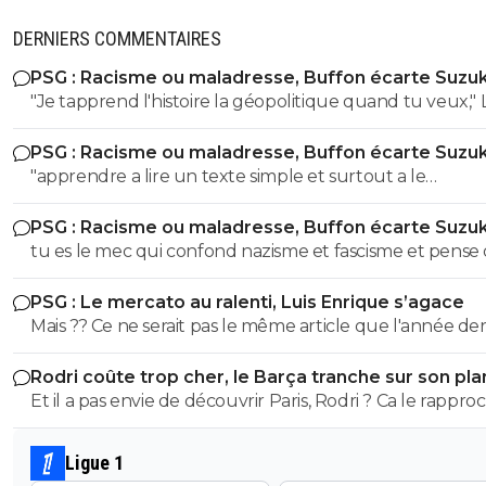
DERNIERS COMMENTAIRES
PSG : Racisme ou maladresse, Buffon écarte Suzuk
"Je tapprend l'histoire la géopolitique quand tu veux," LOL
LOL LOL tu peux meme pas apprendre à un collégien
PSG : Racisme ou maladresse, Buffon écarte Suzuk
l'histoire puisque meme un élève de 3eme sait que le
"apprendre a lire un texte simple et surtout a le
nazisme c'est pas en Italie contrairement à toi l'ane du
comprendre" dixit le mec qui pensait que le nazisme c'e
! Ca se voit que t'es l'électeur moyen de LFI, un mec plus
PSG : Racisme ou maladresse, Buffon écarte Suzuk
en italie mdr On sent le petit lfiste frustré ! va picoler tes 8.6 le
bete que la moyenne et pas assez cultivé !! Tu viens de le
tu es le mec qui confond nazisme et fascisme et pense
mongolien qui voit des fachos partout tes parents t'ont f
démontrer ici abruti ! putain tes parents t'ont fini à la pis
c'est la meme chose mdr Tu m'auras bien fait rire à prouver
la pisse toi c'est évident
c'est pas possible....tu démontres que tu connais rien à r
PSG : Le mercato au ralenti, Luis Enrique s’agace
par toi meme que t'es un putain d'ignare ! Retourne au
l'ignorant qui manque cruellement de culture veut n
Mais ?? Ce ne serait pas le même article que l'année de
collège apprendre les lecons que tu as oublié petit bo
donner des cours mdr
a la même époque??!! 😂
Rodri coûte trop cher, le Barça tranche sur son pla
Et il a pas envie de découvrir Paris, Rodri ? Ca le rappro
de l'Espagne, c'est déjà ca 😅
Ligue 1