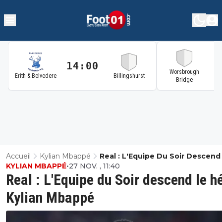
14:00
1
Worsbrough
Erith & Belvedere
Billingshurst
Bridge
Accueil
Kylian Mbappé
Real : L'Equipe Du Soir Descend
KYLIAN MBAPPÉ
•
27 NOV. , 11:40
Héros Kylian Mbappé
Real : L'Equipe du Soir descend le h
Kylian Mbappé