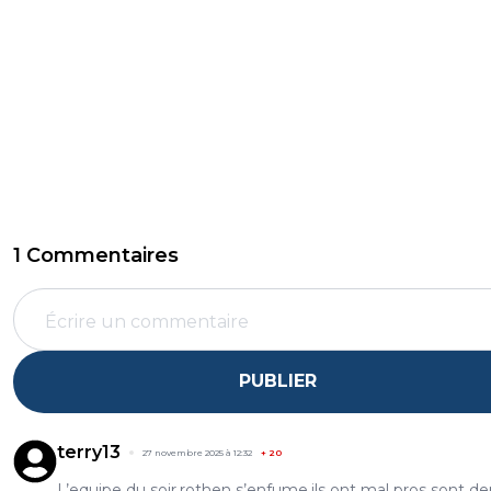
1 Commentaires
PUBLIER
terry13
27 novembre 2025 à 12:32
+
20
L’equipe du soir,rothen s’enfume,ils ont mal pros sont de