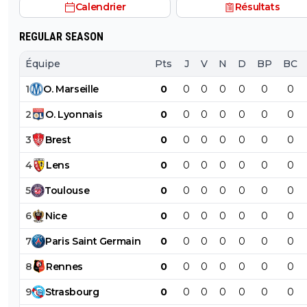
Calendrier
Résultats
REGULAR SEASON
Équipe
Pts
J
V
N
D
BP
BC
1
O
.
Marseille
0
0
0
0
0
0
0
2
O
.
Lyonnais
0
0
0
0
0
0
0
3
Brest
0
0
0
0
0
0
0
4
Lens
0
0
0
0
0
0
0
5
Toulouse
0
0
0
0
0
0
0
6
Nice
0
0
0
0
0
0
0
7
Paris
Saint
Germain
0
0
0
0
0
0
0
8
Rennes
0
0
0
0
0
0
0
9
Strasbourg
0
0
0
0
0
0
0