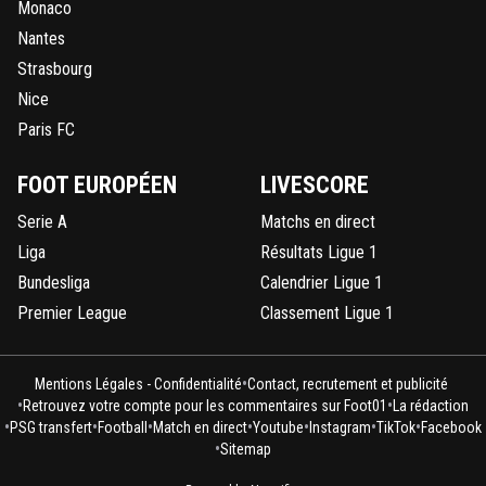
Monaco
Nantes
Strasbourg
Nice
Paris FC
FOOT EUROPÉEN
LIVESCORE
Serie A
Matchs en direct
Liga
Résultats Ligue 1
Bundesliga
Calendrier Ligue 1
Premier League
Classement Ligue 1
•
Mentions Légales - Confidentialité
Contact, recrutement et publicité
•
•
Retrouvez votre compte pour les commentaires sur Foot01
La rédaction
•
•
•
•
•
•
•
PSG transfert
Football
Match en direct
Youtube
Instagram
TikTok
Facebook
•
Sitemap