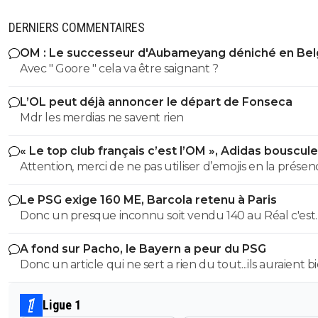
DERNIERS COMMENTAIRES
OM : Le successeur d'Aubameyang déniché en Bel
Avec " Goore " cela va être saignant ?
L’OL peut déjà annoncer le départ de Fonseca
Mdr les merdias ne savent rien
« Le top club français c’est l’OM », Adidas bouscule
PSG
Attention, merci de ne pas utiliser d’emojis en la prése
Raymond Q qui a un traumatisme de l enfance lié à ces
Le PSG exige 160 ME, Barcola retenu à Paris
derniers; pour le soutenir, vous pouvez adhérer à son
Donc un presque inconnu soit vendu 140 au Réal c'est
association se prétendant faire partie d’une « élite » litté
normal et un double détenteur de la LDC soit à un pri
se refusant catégoriquement l utilisation d emojis bien 
A fond sur Pacho, le Bayern a peur du PSG
faiblard normal ?? Messieurs les anglais allez vous faire ...
populaire à son goût et surtout incompréhensible pou
Donc un article qui ne sert a rien du tout...ils auraient b
gros globes oculaires de sardine. Cordialement.
voulu mais finalement non...je peux en écrire 200 des ar
comme ca !
Ligue 1