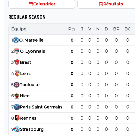
Calendrier
Résultats
REGULAR SEASON
Équipe
Pts
J
V
N
D
BP
BC
1
O
.
Marseille
0
0
0
0
0
0
0
2
O
.
Lyonnais
0
0
0
0
0
0
0
3
Brest
0
0
0
0
0
0
0
4
Lens
0
0
0
0
0
0
0
5
Toulouse
0
0
0
0
0
0
0
6
Nice
0
0
0
0
0
0
0
7
Paris
Saint
Germain
0
0
0
0
0
0
0
8
Rennes
0
0
0
0
0
0
0
9
Strasbourg
0
0
0
0
0
0
0