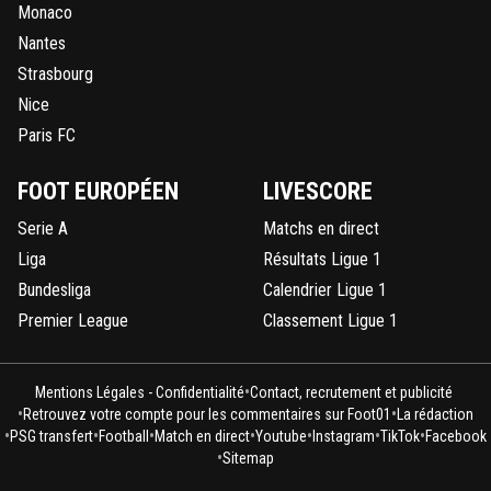
Monaco
Nantes
Strasbourg
Nice
Paris FC
FOOT EUROPÉEN
LIVESCORE
Serie A
Matchs en direct
Liga
Résultats Ligue 1
Bundesliga
Calendrier Ligue 1
Premier League
Classement Ligue 1
•
Mentions Légales - Confidentialité
Contact, recrutement et publicité
•
•
Retrouvez votre compte pour les commentaires sur Foot01
La rédaction
•
•
•
•
•
•
•
PSG transfert
Football
Match en direct
Youtube
Instagram
TikTok
Facebook
•
Sitemap