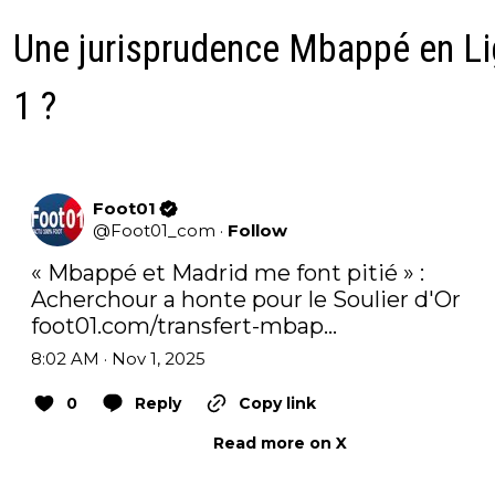
Une jurisprudence Mbappé en L
1 ?
Foot01
@
Foot01_com
·
Follow
« Mbappé et Madrid me font pitié » : 
Acherchour a honte pour le Soulier d'Or 
foot01.com/transfert-mbap…
8:02 AM · Nov 1, 2025
0
Reply
Copy link
Read more on X