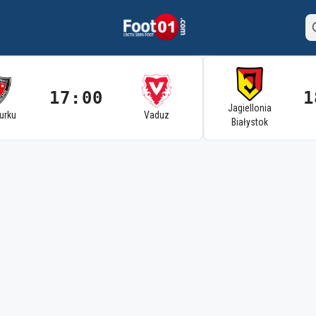
17:00
1
Jagiellonia
Turku
Vaduz
Białystok