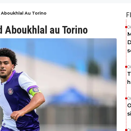
d Aboukhlal Au Torino
F
nd Aboukhlal au Torino
0
M
D
s
0
T
h
0
O
s
0