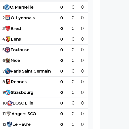
1
O
.
Marseille
0
0
0
0
0
0
2
O
.
Lyonnais
0
0
0
0
0
0
3
Brest
0
0
0
0
0
0
4
Lens
0
0
0
0
0
0
5
Toulouse
0
0
0
0
0
0
6
Nice
0
0
0
0
0
0
7
Paris
Saint
Germain
0
0
0
0
0
0
8
Rennes
0
0
0
0
0
0
9
Strasbourg
0
0
0
0
0
0
10
LOSC
Lille
0
0
0
0
0
0
11
Angers
SCO
0
0
0
0
0
0
12
Le
Havre
0
0
0
0
0
0