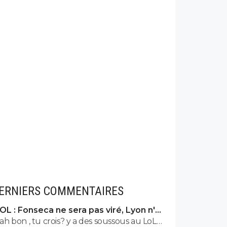
ERNIERS COMMENTAIRES
OL : Fonseca ne sera pas viré, Lyon n'a
pas l'argent pour le faire
ah bon , tu crois? y a des soussous au LoL…