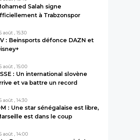
ohamed Salah signe
fficiellement à Trabzonspor
6 août , 15:30
V : Beinsports défonce DAZN et
isney+
6 août , 15:00
SSE : Un international slovène
rrive et va battre un record
6 août , 14:30
M : Une star sénégalaise est libre,
arseille est dans le coup
6 août , 14:00