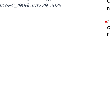
O
rinoFC_1906)
July 29, 2025
n
0
O
l