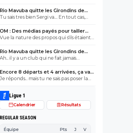
🤪🇵🇹🇧🇷🇫🇷🇺🇦
Rio Mavuba quitte les Girondins de
Bordeaux
Tu sais tres bien Sergi va.... En tout cas,
pour TOI , il y aUN SEUL CLUB qui est
OM : Des médias payés pour tailler
parfait... Et qui QUOI QU IL ARRIVE ne sera
l’OL, McCourt accusé
Vue la nature des propos qui s'ils étaient
JMAIS critiqué par toi..... Tu te rends
faux releveraient de la diffamation, je
compte que tu es le seul a defendre
Rio Mavuba quitte les Girondins de
penses que c'est bien documenté et
mordicus le mec qui a faillit couler ton
Bordeaux
Ah... il y a un club qui ne fait jamais
vérifié.
club mon pauvre vieux fou... tu t'en rends
d'erreur ? Lequel ? ^^
compte au moins???
Encore 8 départs et 4 arrivées, ça va
valser à l'OL
Je réponds... mais tu ne sais pas poser la
moindre question. ^^
Ligue 1
Calendrier
Résultats
REGULAR SEASON
Équipe
Pts
J
V
N
D
BP
B