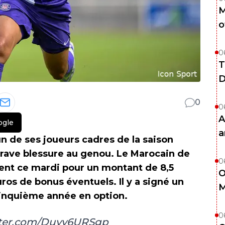
M
o
0
T
D
0
0
A
ogle
a
un de ses joueurs cadres de la saison
grave blessure au genou. Le Marocain de
0
ement ce mardi pour un montant de 8,5
O
uros de bonus éventuels. Il y a signé un
M
cinquième année en option.
0
tter.com/Duyy6URSgp