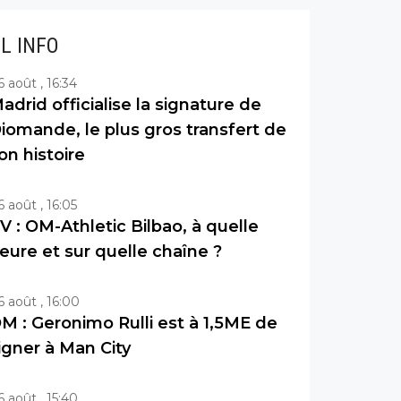
IL INFO
6 août , 16:34
adrid officialise la signature de
iomande, le plus gros transfert de
on histoire
6 août , 16:05
V : OM-Athletic Bilbao, à quelle
eure et sur quelle chaîne ?
6 août , 16:00
M : Geronimo Rulli est à 1,5ME de
igner à Man City
6 août , 15:40