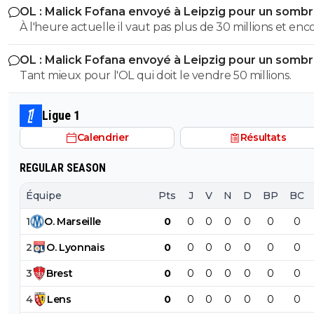
OL : Malick Fofana envoyé à Leipzig pour un somb
côté, pour moi ça peut suffire
accord
À l'heure actuelle il vaut pas plus de 30 millions et enc
OL : Malick Fofana envoyé à Leipzig pour un somb
accord
Tant mieux pour l'OL qui doit le vendre 50 millions.
Ligue 1
Calendrier
Résultats
REGULAR SEASON
Équipe
Pts
J
V
N
D
BP
BC
1
O
.
Marseille
0
0
0
0
0
0
0
2
O
.
Lyonnais
0
0
0
0
0
0
0
3
Brest
0
0
0
0
0
0
0
4
Lens
0
0
0
0
0
0
0