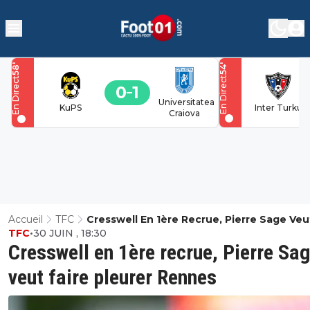
'
'
58
54
En Direct
En Direct
0
1
Universitatea
KuPS
Inter Turku
Craiova
Accueil
TFC
Cresswell En 1ère Recrue, Pierre Sage Veu
TFC
•
30 JUIN , 18:30
Faire Pleurer Rennes
Cresswell en 1ère recrue, Pierre Sa
veut faire pleurer Rennes