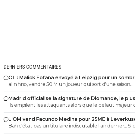
DERNIERS COMMENTAIRES
OL : Malick Fofana envoyé à Leipzig pour un somb
accord
al nihno, vendre 50 M un joueur qui sort d'une saison
blanche, tu penses vraiment que c'est faisable? Moi je n'
Madrid officialise la signature de Diomande, le plu
aucun souvenir d'un cas identique en tout cas
transfert de son histoire
Ils empilent les attaquants alors que le défaut majeur 
cette équipe c'est le milieu de terrain depuis le départ
L'OM vend Facundo Medina pour 25ME à Leverkus
Kroos. Ils ont personne pour diriger l'équipe au centre, 
Bah c'était pas un titulaire indiscutable l'an dernier... Si 
Tchouameni et Valverde qui se détestent ...
garde Balerdi ou Aguerd, et qu'on lui met un gars corr