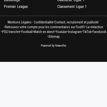
Premier League
Classement Ligue 1
•
Mentions Légales - Confidentialité
Contact, recrutement et publicité
•
•
Retrouvez votre compte pour les commentaires sur Foot01
La rédaction
•
•
•
•
•
•
•
PSG transfert
Football
Match en direct
Youtube
Instagram
TikTok
Facebook
•
Sitemap
Powered by Newsifier