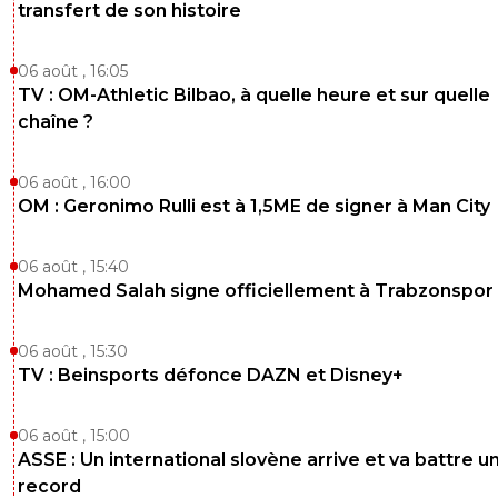
transfert de son histoire
06 août , 16:05
TV : OM-Athletic Bilbao, à quelle heure et sur quelle
chaîne ?
06 août , 16:00
OM : Geronimo Rulli est à 1,5ME de signer à Man City
06 août , 15:40
Mohamed Salah signe officiellement à Trabzonspor
06 août , 15:30
TV : Beinsports défonce DAZN et Disney+
06 août , 15:00
ASSE : Un international slovène arrive et va battre u
record