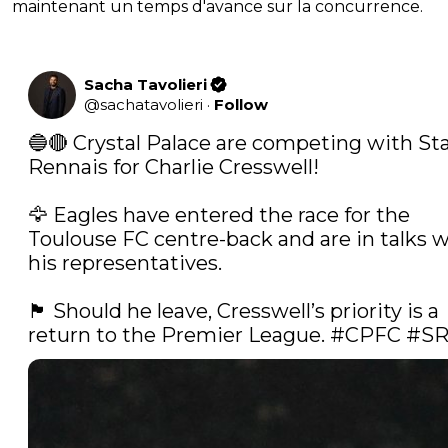
maintenant un temps d'avance sur la concurrence.
Sacha Tavolieri
@
sachatavolieri
·
Follow
🔵🔴 Crystal Palace are competing with Sta
Rennais for Charlie Cresswell!

🦅 Eagles have entered the race for the 
Toulouse FC centre-back and are in talks w
his representatives.

🏴󠁧󠁢󠁥󠁮󠁧󠁿 Should he leave, Cresswell’s priority is a 
return to the Premier League. 
#CPFC
#SR