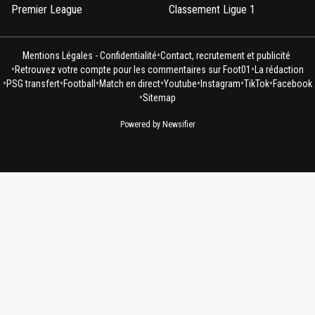
Premier League
Classement Ligue 1
•
Mentions Légales - Confidentialité
Contact, recrutement et publicité
•
•
Retrouvez votre compte pour les commentaires sur Foot01
La rédaction
•
•
•
•
•
•
•
PSG transfert
Football
Match en direct
Youtube
Instagram
TikTok
Facebook
•
Sitemap
Powered by Newsifier