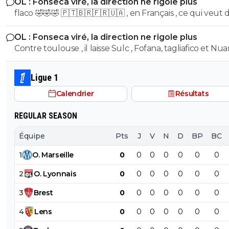
OL : Fonseca viré, la direction ne rigole plus
serait 30 Les mecs te sortent oui mais pour 19 ans il est
flaco 🤣🤣🤣 🇵🇹🇧🇷🇫🇷🇺🇦 , en Français , ce qui veut dire ,
vraiment puissant .... normal il en a 25
stp ,?
OL : Fonseca viré, la direction ne rigole plus
Contre toulouse , il laisse Sulc , Fofana, tagliafico et N
sur le banc... de plus avec son délire de foutre Endrick 
aillier, tu te tapes l'autre plot nullissime de Yaremtchuk.
Ligue 1
Voila voila
Calendrier
Résultats
REGULAR SEASON
Équipe
Pts
J
V
N
D
BP
BC
1
O
.
Marseille
0
0
0
0
0
0
0
2
O
.
Lyonnais
0
0
0
0
0
0
0
3
Brest
0
0
0
0
0
0
0
4
Lens
0
0
0
0
0
0
0