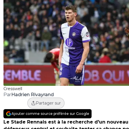
Cresswell
Hadrien Rivayrand
Par
Partager sur
Ajouter comme source préférée sur Google
Le Stade Rennais est à la recherche d'un nouveau
défenseur central et souhaite tenter sa chance p