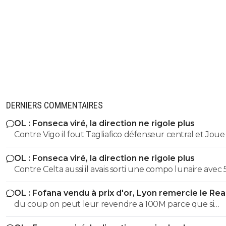
DERNIERS COMMENTAIRES
OL : Fonseca viré, la direction ne rigole plus
Contre Vigo il fout Tagliafico défenseur central et Joue
une défense à 5
OL : Fonseca viré, la direction ne rigole plus
Contre Celta aussi il avais sorti une compo lunaire avec 
défenseurs Contre united il titularise akoukou il en est pas a
OL : Fofana vendu à prix d'or, Lyon remercie le Rea
son premier coup essai
du coup on peut leur revendre a 100M parce que si
diomande en vaut 140 je vois pas trop pourquoi fofana 