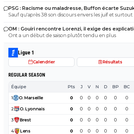
PSG : Racisme ou maladresse, Buffon écarte Suzuk
Sauf qu'après 38 son discours envers les juif et surtout 
nouvelles loies antisémites quil avait pondu étaient tou
OM : Gouiri rencontre Lorenzi, il exige des explicat
autre que son discours de 1932 Espece de benêt ,apres si tu
Ont a un début de saison plutôt tendu en plus
cherche a avoir raison la ou tu as tort alors je te laisse se
maladie mentale jai pas les facultés je suis pas toubib ni
psychiatre
Ligue 1
Calendrier
Résultats
REGULAR SEASON
Équipe
Pts
J
V
N
D
BP
BC
1
O
.
Marseille
0
0
0
0
0
0
0
2
O
.
Lyonnais
0
0
0
0
0
0
0
3
Brest
0
0
0
0
0
0
0
4
Lens
0
0
0
0
0
0
0