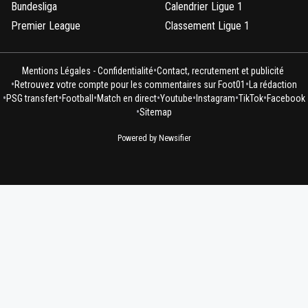
Bundesliga
Calendrier Ligue 1
Premier League
Classement Ligue 1
•
Mentions Légales - Confidentialité
Contact, recrutement et publicité
•
•
Retrouvez votre compte pour les commentaires sur Foot01
La rédaction
•
•
•
•
•
•
•
PSG transfert
Football
Match en direct
Youtube
Instagram
TikTok
Facebook
•
Sitemap
Powered by Newsifier