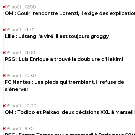
09 août , 12:00
OM : Gouiri rencontre Lorenzi, il exige des explicatio
09 août , 11:30
Lille : Létang l'a viré, il est toujours groggy
09 août , 11:00
PSG : Luis Enrique a trouvé la doublure d'Hakimi
09 août , 10:30
FC Nantes : Les pieds qui tremblent, il refuse de
s’énerver
09 août , 10:00
OM : Todibo et Paixao, deux décisions XXL à Marseil
09 août , 9:30