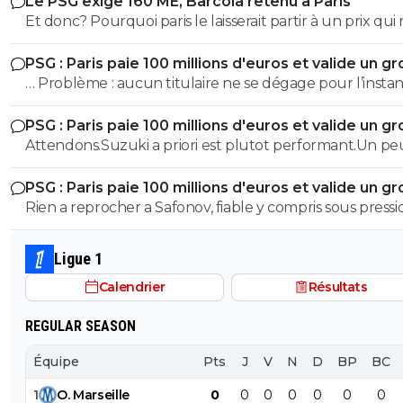
Le PSG exige 160 ME, Barcola retenu à Paris
Et donc? Pourquoi paris le laisserait partir à un prix qui 
convient pas? Il restera c'est tout
PSG : Paris paie 100 millions d'euros et valide un gr
départ
… Problème : aucun titulaire ne se dégage pour l’instan
Ah, le Farcy de foutre01 …🤣🤣🇧🇷🇵🇹🇫🇷🇺🇦
PSG : Paris paie 100 millions d'euros et valide un gr
départ
Attendons.Suzuki a priori est plutot performant.Un pe
d'emulation supplementaire
PSG : Paris paie 100 millions d'euros et valide un gr
départ
Rien a reprocher a Safonov, fiable y compris sous pressi
Pas le cas de Chevalier...
Ligue 1
Calendrier
Résultats
REGULAR SEASON
Équipe
Pts
J
V
N
D
BP
BC
1
O
.
Marseille
0
0
0
0
0
0
0