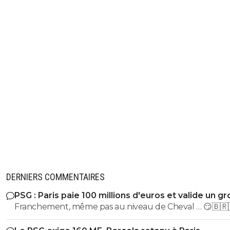
DERNIERS COMMENTAIRES
PSG : Paris paie 100 millions d'euros et valide un gr
départ
Franchement, même pas au niveau de Cheval … 😏🇧🇷
🇫🇷🇺🇦