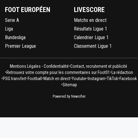
FOOT EUROPÉEN
LIVESCORE
Serie A
Matchs en direct
Liga
Résultats Ligue 1
Bundesliga
Calendrier Ligue 1
Premier League
Classement Ligue 1
•
Mentions Légales - Confidentialité
Contact, recrutement et publicité
•
•
Retrouvez votre compte pour les commentaires sur Foot01
La rédaction
•
•
•
•
•
•
•
PSG transfert
Football
Match en direct
Youtube
Instagram
TikTok
Facebook
•
Sitemap
Powered by Newsifier