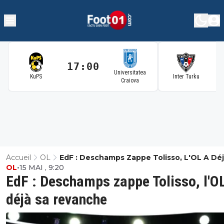
17:00
1
Universitatea
KuPS
Inter Turku
Craiova
Accueil
OL
EdF : Deschamps Zappe Tolisso, L'OL A Déj
OL
•
15 MAI , 9:20
Revanche
EdF : Deschamps zappe Tolisso, l'O
déjà sa revanche