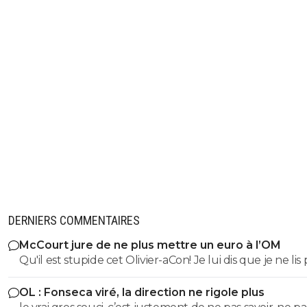
DERNIERS COMMENTAIRES
McCourt jure de ne plus mettre un euro à l’OM
Qu'il est stupide cet Olivier-aCon! Je lui dis que je ne lis 
ses commentaires puérils avec des émojis et il continue
OL : Fonseca viré, la direction ne rigole plus
me répondre avec ses petites images de gogol. Ça pro