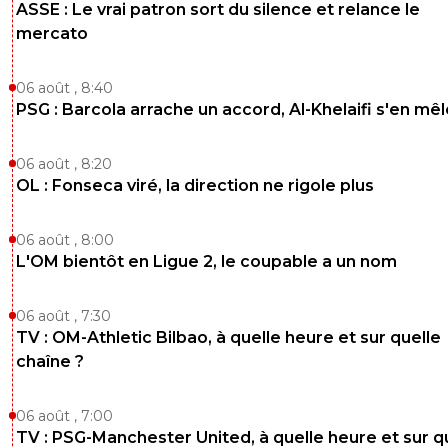
ASSE : Le vrai patron sort du silence et relance le
mercato
06 août , 8:40
PSG : Barcola arrache un accord, Al-Khelaifi s'en mêl
06 août , 8:20
OL : Fonseca viré, la direction ne rigole plus
06 août , 8:00
L'OM bientôt en Ligue 2, le coupable a un nom
06 août , 7:30
TV : OM-Athletic Bilbao, à quelle heure et sur quelle
chaîne ?
06 août , 7:00
TV : PSG-Manchester United, à quelle heure et sur q