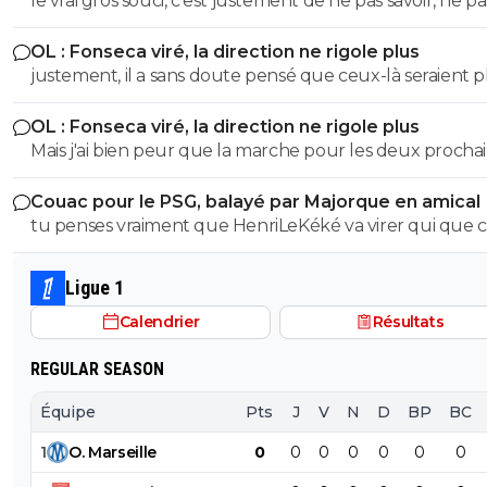
le vrai gros souci, c’est justement de ne pas savoir, ne pa
bien ce que je dis, on voit tout de suite qu'on a affaire à
savoir si il se trompe, ne pas savoir s’il fait au mieux avec 
teubé.^^
OL : Fonseca viré, la direction ne rigole plus
des biquettes… et comme cela se répète chaque saison
justement, il a sans doute pensé que ceux-là seraient p
les matchs couperets, ça devient problématique pour 
forme et pas crâmés… 😏🇵🇹🇧🇷🇫🇷🇺🇦
Club… 😏🇵🇹🇧🇷🇫🇷🇺🇦
OL : Fonseca viré, la direction ne rigole plus
Mais j'ai bien peur que la marche pour les deux procha
match, si on passe contre le Spartak, ne soit trop haute 
Couac pour le PSG, balayé par Majorque en amical
tu penses vraiment que HenriLeKéké va virer qui que ce
après un match comme ça ? 😏🇵🇹🇧🇷🇫🇷🇺🇦
Ligue 1
Calendrier
Résultats
REGULAR SEASON
Équipe
Pts
J
V
N
D
BP
BC
1
O
.
Marseille
0
0
0
0
0
0
0