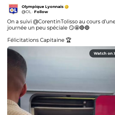
Olympique Lyonnais
@
OL
·
Follow
On a suivi 
@CorentinTolisso
 au cours d’une
journée un peu spéciale 😏🤩🔴🔵

Félicitations Capitaine 🏆 
Watch on 