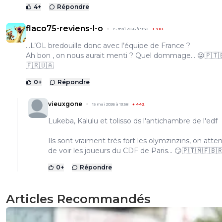
4
+
Répondre
flaco75-reviens-l-o
15 mai 2026 à 9:30
+
783
…L’OL bredouille donc avec l’équipe de France ?
Ah bon , on nous aurait menti ? Quel dommage… 😜🇵🇹
🇫🇷🇺🇦
0
+
Répondre
vieuxgone
15 mai 2026 à 13:58
+
442
Lukeba, Kalulu et tolisso ds l'antichambre de l'edf
Ils sont vraiment très fort les olymzinzins, on atten
de voir les joueurs du CDF de Paris... 😏🇵🇹🇲🇫🇧
0
+
Répondre
Articles Recommandés