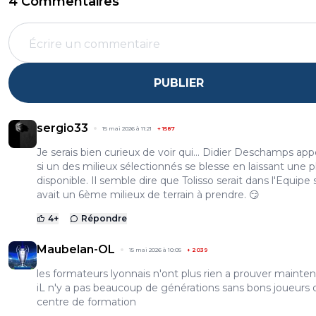
4 Commentaires
PUBLIER
sergio33
15 mai 2026 à 11:21
+
1587
Je serais bien curieux de voir qui... Didier Deschamps appe
si un des milieux sélectionnés se blesse en laissant une p
disponible. Il semble dire que Tolisso serait dans l'Equipe s'
avait un 6ème milieux de terrain à prendre. 😏
4
+
Répondre
Maubelan-OL
15 mai 2026 à 10:05
+
2039
les formateurs lyonnais n'ont plus rien a prouver mainten
iL n'y a pas beaucoup de générations sans bons joueurs 
centre de formation