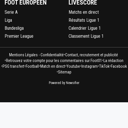
FOOT EUROPÉEN
LIVESCORE
Serie A
Matchs en direct
Liga
Résultats Ligue 1
Bundesliga
Calendrier Ligue 1
Premier League
Classement Ligue 1
•
Mentions Légales - Confidentialité
Contact, recrutement et publicité
•
•
Retrouvez votre compte pour les commentaires sur Foot01
La rédaction
•
•
•
•
•
•
•
PSG transfert
Football
Match en direct
Youtube
Instagram
TikTok
Facebook
•
Sitemap
Powered by Newsifier