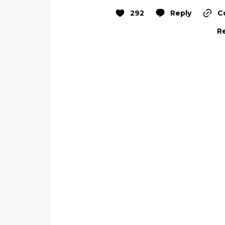
292
Reply
C
Re