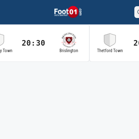
20:30
2
ry Town
Brislington
Thetford Town