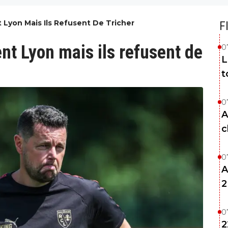
 Lyon Mais Ils Refusent De Tricher
F
nt Lyon mais ils refusent de
0
L
t
0
A
c
0
A
2
0
2