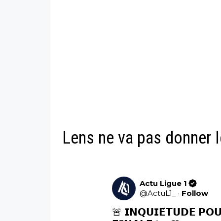
Lens ne va pas donner 
Actu Ligue 1
@
ActuL1_
·
Follow
🚨 𝗜𝗡𝗤𝗨𝗜𝗘́𝗧𝗨𝗗𝗘 𝗣𝗢