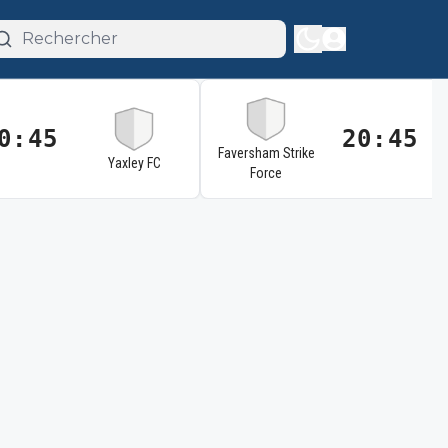
0:45
20:45
Faversham Strike
Yaxley FC
Force