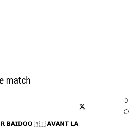
le match
D
𝗥 𝗕𝗔𝗜𝗗𝗢𝗢 🇦🇹 𝗔𝗩𝗔𝗡𝗧 𝗟𝗔 