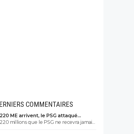
ERNIERS COMMENTAIRES
220 ME arrivent, le PSG attaqué
comme jamais
220 millions que le PSG ne recevra jamais.
170 millions pour Barcola et 50 pour