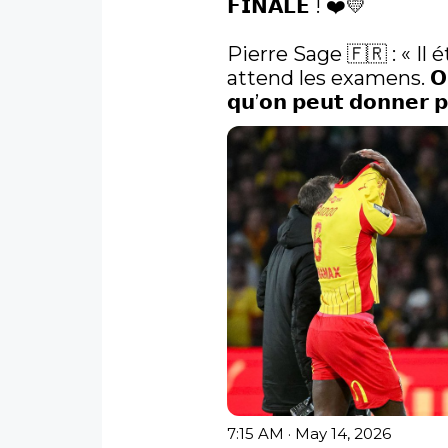
𝗙𝗜𝗡𝗔𝗟𝗘 ! ❤️💛

Pierre Sage 🇫🇷 : « Il 
attend les examens. 𝗢𝗻 𝗱
𝗾𝘂’𝗼𝗻 𝗽𝗲𝘂𝘁 𝗱𝗼𝗻𝗻𝗲𝗿 𝗽𝗼
7:15 AM · May 14, 2026