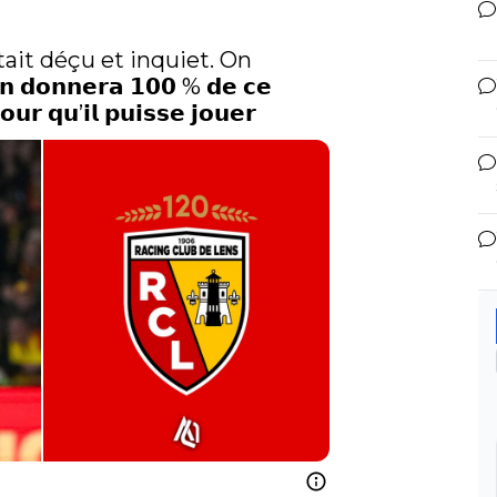
était déçu et inquiet. On 
𝗼𝗻𝗻𝗲𝗿𝗮 𝟭𝟬𝟬 % 𝗱𝗲 𝗰𝗲 
𝘂𝗿 𝗾𝘂’𝗶𝗹 𝗽𝘂𝗶𝘀𝘀𝗲 𝗷𝗼𝘂𝗲𝗿 