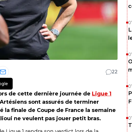
c
0
L
l
0
O
m
22
ogle
0
P
ors de cette dernière journée de
Ligue 1
F
s Artésiens sont assurés de terminer
 la finale de Coupe de France la semaine
ioui ne veulent pas jouer petit bras.
0
T
 Ligue 1 rendra son verdict lors de la