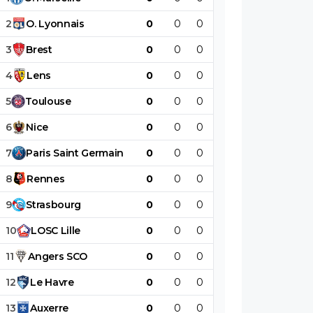
2
O
.
Lyonnais
0
0
0
0
0
0
3
Brest
0
0
0
0
0
0
4
Lens
0
0
0
0
0
0
5
Toulouse
0
0
0
0
0
0
6
Nice
0
0
0
0
0
0
7
Paris
Saint
Germain
0
0
0
0
0
0
8
Rennes
0
0
0
0
0
0
9
Strasbourg
0
0
0
0
0
0
10
LOSC
Lille
0
0
0
0
0
0
11
Angers
SCO
0
0
0
0
0
0
12
Le
Havre
0
0
0
0
0
0
13
Auxerre
0
0
0
0
0
0