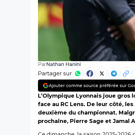
Nathan Hanini
Par
Partager sur
Ajouter comme source préférée sur Go
L’Olympique Lyonnais joue gros l
face au RC Lens. De leur côté, le
deuxième du championnat. Malgré
prochaine, Pierre Sage et Jamal Al
Ce dimanche, la saison 2025-2026 de