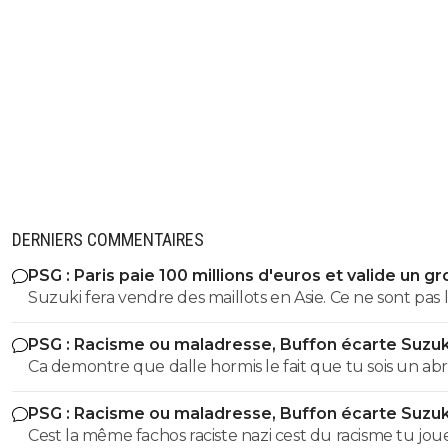
DERNIERS COMMENTAIRES
PSG : Paris paie 100 millions d'euros et valide un gr
départ
Suzuki fera vendre des maillots en Asie. Ce ne sont pas 
russes qui acheteront ceux de Safonov ni les europeens
PSG : Racisme ou maladresse, Buffon écarte Suzuk
ceux de Chevalier. Quant aux autres acheteurs ils s’en
Ca demontre que dalle hormis le fait que tu sois un abr
foutent des trois ...
ignare qui ignorait tout ce que jai dit sur buffon parce
PSG : Racisme ou maladresse, Buffon écarte Suzuk
justement tes un abruti ignare qui par dessus le marc
Cest la même fachos raciste nazi cest du racisme tu jou
ouvre sa grande gueule Genre cest toi qui va m'apprendre