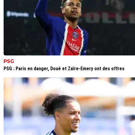
jeandenisc
15 mai 2026 à 18:32
+
56
Oui ,il empile les buts co,ntre Pomponiana et La 
Dans les gros matches on ne l'a pas vu
2
+
Répondre
Maubelan-OL
15 mai 2026 à 19:01
+
2043
vrai 45 contre Pomponiana et 48 contre La Be
PSG
1
+
Répondre
PSG : Paris en danger, Doué et Zaïre-Emery ont des offres
low-renzo
15 mai 2026 à 10:53
+
343
Une CdM et un trophee de meilleur buteur pour remettr
boeufs dans le bon champ
0
+
Répondre
kumagone
15 mai 2026 à 9:32
+
527
Ce mec a été encensé dans absolument tous les domai