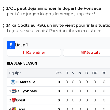
les mots là finalité est la meme... Donc moralité alors bu
les définitions de nazi raciste fachiste?? Espèce de gui
L’OL peut déjà annoncer le départ de Fonseca
?? Cest ca ta seule défense ?? Va un peu te faire tronc
peut être jürgen klopp , dommage , trop cher !
espèce d'abruti .. et le numero 88 interdit en série A alo
dit quoi aussi parceque tu t'es foutu de ma gueule a ce
Mika Godts au PSG, un invité vient pourrir la situati
mais si je te colle le règlement sur ta sale face de merd
Le joueur veut venir à Paris donc il a son mot à dire
auras lair un peu plus con qu'hier trépané va
Ligue 1
Calendrier
Résultats
REGULAR SEASON
Équipe
Pts
J
V
N
D
BP
BC
1
O
.
Marseille
0
0
0
0
0
0
0
2
O
.
Lyonnais
0
0
0
0
0
0
0
3
Brest
0
0
0
0
0
0
0
4
Lens
0
0
0
0
0
0
0