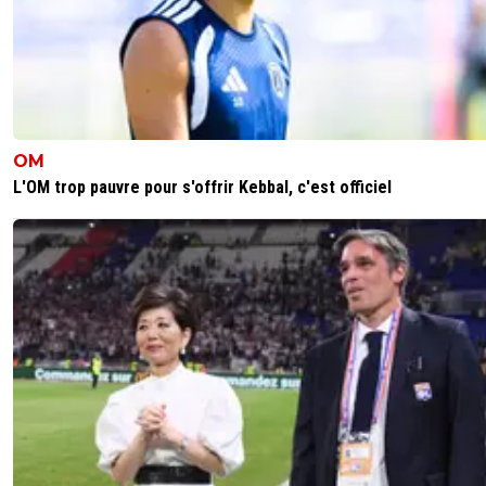
beaucoup trop tôt dans sa vie, il est dans un monde à par
crois qu’il peut plus revenir.
5
+
Répondre
flaco75-reviens-l-o
15 mai 2026 à 9:51
+
787
il est un vrai poison pour son club et ses coéquipier
OM
m’inquiète pour l’EdF qu’il va polluer à la CdM… 😏
L'OM trop pauvre pour s'offrir Kebbal, c'est officiel
🇧🇷🇫🇷🇺🇦
2
+
Répondre
kumagone
15 mai 2026 à 13:10
+
527
Exact, pour moi il a pourri le dernier euro.
2
+
Répondre
valdo
15 mai 2026 à 9:14
+
793
Ah les espagnols sont "raleurs" aussi ? je croyais c'était q
francais, hein Kylian ?