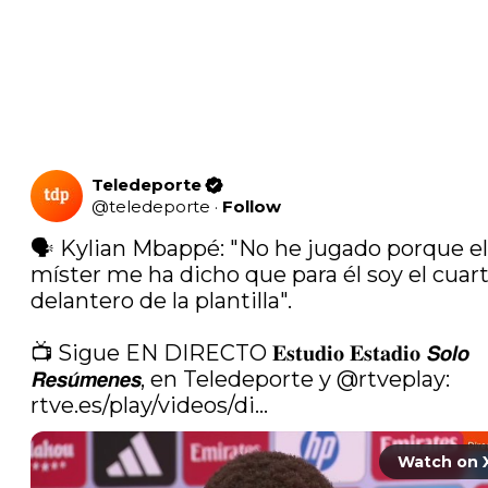
Teledeporte
@
teledeporte
·
Follow
🗣️ Kylian Mbappé: "No he jugado porque el 
míster me ha dicho que para él soy el cuart
delantero de la plantilla".

📺 Sigue EN DIRECTO 𝐄𝐬𝐭𝐮𝐝𝐢𝐨 𝐄𝐬𝐭𝐚𝐝𝐢𝐨 𝙎𝙤𝙡𝙤 
𝙍𝙚𝙨𝙪́𝙢𝙚𝙣𝙚𝙨, en Teledeporte y 
@rtveplay
: 
rtve.es/play/videos/di…
Watch on 