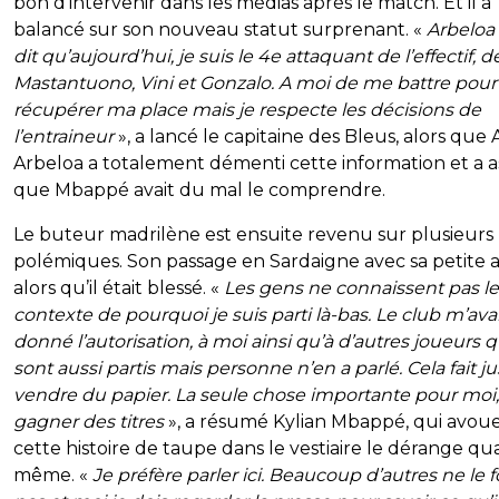
bon d’intervenir dans les médias après le match. Et il a
balancé sur son nouveau statut surprenant. «
Arbeloa
dit qu’aujourd’hui, je suis le 4e attaquant de l’effectif, d
Mastantuono, Vini et Gonzalo. A moi de me battre pour
récupérer ma place mais je respecte les décisions de
l’entraineur
», a lancé le capitaine des Bleus, alors que 
Arbeloa a totalement démenti cette information et a 
que Mbappé avait du mal le comprendre.
Le buteur madrilène est ensuite revenu sur plusieurs
polémiques. Son passage en Sardaigne avec sa petite 
alors qu’il était blessé. «
Les gens ne connaissent pas le
contexte de pourquoi je suis parti là-bas. Le club m’ava
donné l’autorisation, à moi ainsi qu’à d’autres joueurs q
sont aussi partis mais personne n’en a parlé. Cela fait ju
vendre du papier. La seule chose importante pour moi, 
gagner des titres
», a résumé Kylian Mbappé, qui avou
cette histoire de taupe dans le vestiaire le dérange q
même. «
Je préfère parler ici. Beaucoup d’autres ne le 