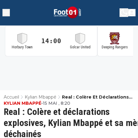
14:00
1
Horbury Town
Golcar United
Deeping Rangers
Accueil
Kylian Mbappé
Real : Colère Et Déclarations
KYLIAN MBAPPÉ
•
15 MAI , 8:20
Explosives, Kylian Mbappé Et Sa
Real : Colère et déclarations
Déchainés
explosives, Kylian Mbappé et sa mè
déchainés