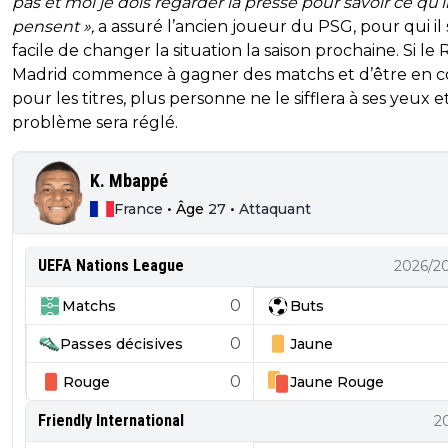
pas et moi je dois regarder la presse pour savoir ce qu’i
pensent »,
a assuré l’ancien joueur du PSG, pour qui il 
facile de changer la situation la saison prochaine. Si le 
Madrid commence à gagner des matchs et d’être en c
pour les titres, plus personne ne le sifflera à ses yeux et
problème sera réglé.
K. Mbappé
France
•
Âge
27
•
Attaquant
UEFA Nations League
2026/2
0
Matchs
Buts
0
Passes décisives
Jaune
0
Rouge
Jaune
Rouge
Friendly International
2