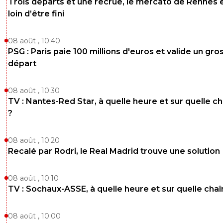
Trois départs et une recrue, le mercato de Rennes 
2
+
Répondre
loin d’être fini
TYBALT6969
15 mai 2026 à 8:32
+
648
08 août , 10:40
Il est entrain de partir en coui**e lui ...
PSG : Paris paie 100 millions d'euros et valide un gro
départ
4
+
Répondre
flaco75-reviens-l-o
15 mai 2026 à 8:39
+
787
08 août , 10:30
TV : Nantes-Red Star, à quelle heure et sur quelle c
bah , à Paris, c’était plus cool de cracher sur le Pg
?
mais son attitude pourrie était la même… 🤢🇵🇹🇧
🇺🇦
08 août , 10:20
1
+
Répondre
Recalé par Rodri, le Real Madrid trouve une solution
08 août , 10:10
TV : Sochaux-ASSE, à quelle heure et sur quelle chaî
08 août , 10:00