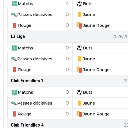
4
Matchs
Buts
0
Passes décisives
Jaune
0
Rouge
Jaune
Rouge
La Liga
2026/2
0
Matchs
Buts
0
Passes décisives
Jaune
0
Rouge
Jaune
Rouge
Club Friendlies 1
2
0
Matchs
Buts
0
Passes décisives
Jaune
0
Rouge
Jaune
Rouge
Club Friendlies 4
2