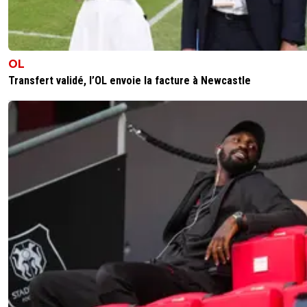
Bravo les socios ! faites respecter votre club par Mobutu 
Dans le stade c'est surement l'armée numérique payée p
Qatar et Nasser bref c'est faux, c'est de l'IA hein... :o)
OL
Bah oui faudrait surtout pas admettre que Mobutu est u
Transfert validé, l’OL envoie la facture à Newcastle
type detesté de beaucoup et qu'il devrait se remettre e
question ... ;)
Tellement criant comment il se fait huer par quasi tout le
mais c'est du fake hein les groupies ?
=>
https://www.youtube.com/shorts/kVDC3RMQdwA
J'aurais tellement aimé ce traitement a Paris, les socios 
vraiment moins cons que les pseudo supporters du PSG
1
+
Répondre
thierry17
15 mai 2026 à 9:14
+
80
On m'avait pourtant expliqué que JAMAIS il ne pourrait fa
même chose à Madrid rapport à "l'Institution" et tout ça 
ça. Mbappé est un sale type partout où il va, le bordel s'in