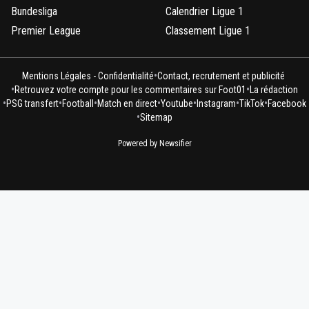
Bundesliga
Calendrier Ligue 1
Premier League
Classement Ligue 1
•
Mentions Légales - Confidentialité
Contact, recrutement et publicité
•
•
Retrouvez votre compte pour les commentaires sur Foot01
La rédaction
•
•
•
•
•
•
•
PSG transfert
Football
Match en direct
Youtube
Instagram
TikTok
Facebook
•
Sitemap
Powered by Newsifier