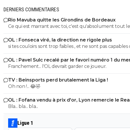
DERNIERS COMMENTAIRES
Rio Mavuba quitte les Girondins de Bordeaux
Ce qui est marrant avec toi, c'est qu'absolument tout le
clubs font des erreurs SAUF un seul!!! T'es un sketch S
OL : Fonseca viré, la direction ne rigole plus
si tes couloirs sont trop faibles , et ne sont pas capables
faire reculer l'adversaire, tu es en difficulté defensivem
OL : Pavel Sulc recalé par le favori numéro 1 du me
c'est ce qu'il s'est passé contre le Betis. Donc il a voulu
Franchement... l'OL devrait garder ce joueur.
de la densité dans le coeur du jeu, et donner de l'espac
Openda. On peut dire ce qu'on veut, mais on n'a jamais
TV : Beinsports perd brutalement la Liga !
désorganisé par le sparta, leures occsions ( 0 tir cadré e
Oh non !... 😂🤣
mi-temps) sont dues a notre eceptionnel dechet tech
et a des erreurs individuelles.
OL : Fofana vendu à prix d'or, Lyon remercie le Rea
Bla... bla... bla...
Ligue 1