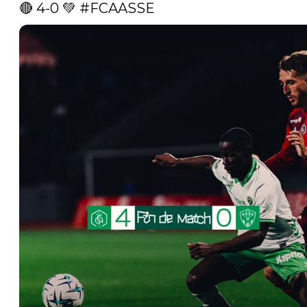
🔴 4-0 💚 
#FCAASSE