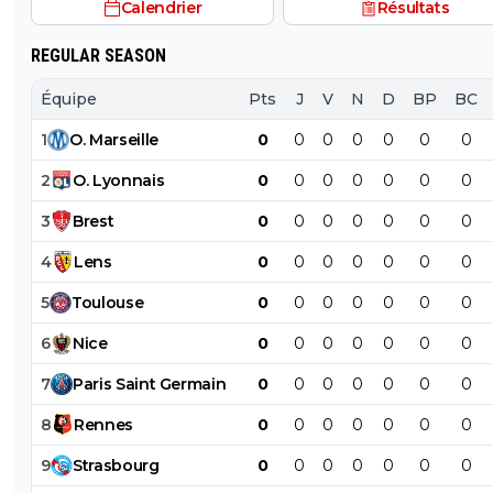
Calendrier
Résultats
REGULAR SEASON
Équipe
Pts
J
V
N
D
BP
BC
1
O
.
Marseille
0
0
0
0
0
0
0
2
O
.
Lyonnais
0
0
0
0
0
0
0
3
Brest
0
0
0
0
0
0
0
4
Lens
0
0
0
0
0
0
0
5
Toulouse
0
0
0
0
0
0
0
6
Nice
0
0
0
0
0
0
0
7
Paris
Saint
Germain
0
0
0
0
0
0
0
8
Rennes
0
0
0
0
0
0
0
9
Strasbourg
0
0
0
0
0
0
0