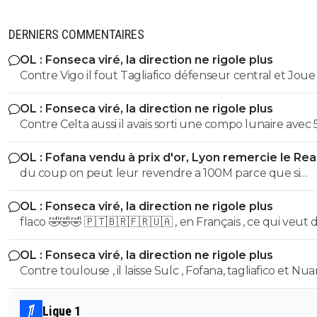
DERNIERS COMMENTAIRES
OL : Fonseca viré, la direction ne rigole plus
Contre Vigo il fout Tagliafico défenseur central et Joue
une défense à 5
OL : Fonseca viré, la direction ne rigole plus
Contre Celta aussi il avais sorti une compo lunaire avec 
défenseurs Contre united il titularise akoukou il en est pas a
OL : Fofana vendu à prix d'or, Lyon remercie le Rea
son premier coup essai
du coup on peut leur revendre a 100M parce que si
diomande en vaut 140 je vois pas trop pourquoi fofana 
OL : Fonseca viré, la direction ne rigole plus
serait 30 Les mecs te sortent oui mais pour 19 ans il est
flaco 🤣🤣🤣 🇵🇹🇧🇷🇫🇷🇺🇦 , en Français , ce qui veut dire ,
vraiment puissant .... normal il en a 25
stp ,?
OL : Fonseca viré, la direction ne rigole plus
Contre toulouse , il laisse Sulc , Fofana, tagliafico et N
sur le banc... de plus avec son délire de foutre Endrick 
aillier, tu te tapes l'autre plot nullissime de Yaremtchuk.
Ligue 1