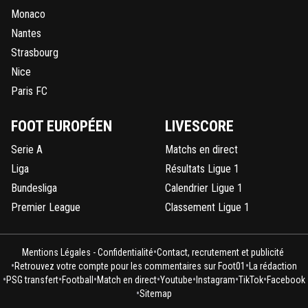
Monaco
Nantes
Strasbourg
Nice
Paris FC
FOOT EUROPÉEN
LIVESCORE
Serie A
Matchs en direct
Liga
Résultats Ligue 1
Bundesliga
Calendrier Ligue 1
Premier League
Classement Ligue 1
•
Mentions Légales - Confidentialité
Contact, recrutement et publicité
•
•
Retrouvez votre compte pour les commentaires sur Foot01
La rédaction
•
•
•
•
•
•
•
PSG transfert
Football
Match en direct
Youtube
Instagram
TikTok
Facebook
•
Sitemap