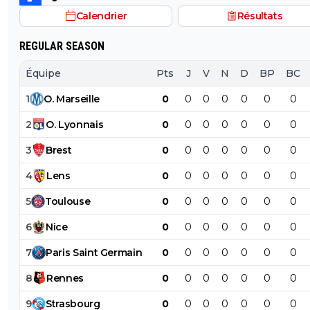
Voila voila
Calendrier
Résultats
REGULAR SEASON
Équipe
Pts
J
V
N
D
BP
BC
1
O
.
Marseille
0
0
0
0
0
0
0
2
O
.
Lyonnais
0
0
0
0
0
0
0
3
Brest
0
0
0
0
0
0
0
4
Lens
0
0
0
0
0
0
0
5
Toulouse
0
0
0
0
0
0
0
6
Nice
0
0
0
0
0
0
0
7
Paris
Saint
Germain
0
0
0
0
0
0
0
8
Rennes
0
0
0
0
0
0
0
9
Strasbourg
0
0
0
0
0
0
0