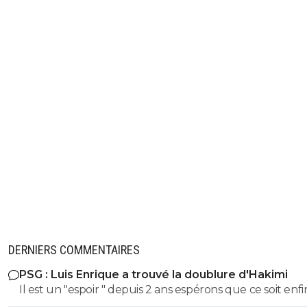
DERNIERS COMMENTAIRES
PSG : Luis Enrique a trouvé la doublure d'Hakimi
Il est un "espoir " depuis 2 ans espérons que ce soit enfin son
tour . S'il ne se blesse plus c'est un futur BON àà ce poste