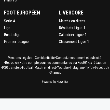
Paris FC
FOOT EUROPÉEN
LIVESCORE
Serie A
Matchs en direct
Liga
Résultats Ligue 1
Bundesliga
Calendrier Ligue 1
Premier League
Classement Ligue 1
•
Mentions Légales - Confidentialité
Contact, recrutement et publicité
•
•
Retrouvez votre compte pour les commentaires sur Foot01
La rédaction
•
•
•
•
•
•
•
PSG transfert
Football
Match en direct
Youtube
Instagram
TikTok
Facebook
•
Sitemap
Powered by Newsifier