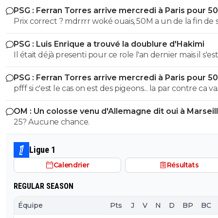
PSG : Ferran Torres arrive mercredi à Paris pour 5
Prix correct ? mdrrrr woké ouais, 50M a un de la fin de 
contrat, la blague, venez pas pleurer quand je reclame
PSG : Luis Enrique a trouvé la doublure d'Hakimi
sur Godts
Il était déjà presenti pour ce role l'an dernier mais il s'es
l'épaule en juin 2025 avec l'EDF et ça a pourri sa 1ere p
PSG : Ferran Torres arrive mercredi à Paris pour 5
de saison. Espérons que ça colle cette fois ci
pfff si c'est le cas on est des pigeons... la par contre ca va
choquer personne ? On galere a mettre 10M de plus sur
OM : Un colosse venu d'Allemagne dit oui à Marseil
Godts tout le monde m'explique "gneuh gneuh c'est
25? Aucune chance.
normal on veut pas surpayer" alors qu'on joue les gratt
10M pres. Mais un mec remplacant au Barca dans la derniere
année de son contrat et qui a flop a city, mettre 50M 
Ligue 1
eux ils otn eu Adeymi pour 29M on va vouloir me faire 
Calendrier
Résultats
la pillule que c'est bien ? et allez vous faire foutre C'est
Kroupi Jr qu'il fallait putain !
REGULAR SEASON
Équipe
Pts
J
V
N
D
BP
BC