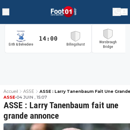
14:00
1
Worsbrough
Erith & Belvedere
Billingshurst
Bridge
Accueil
ASSE
ASSE : Larry Tanenbaum Fait Une Grand
ASSE
•
04 JUIN , 15:07
Annonce
ASSE : Larry Tanenbaum fait une
grande annonce