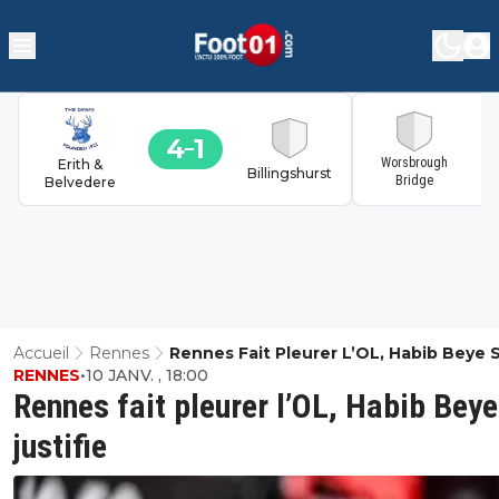
4
1
1
Worsbrough
Erith &
Billingshurst
Bridge
Belvedere
Accueil
Rennes
Rennes Fait Pleurer L’OL, Habib Beye 
RENNES
•
10 JANV. , 18:00
Justifie
Rennes fait pleurer l’OL, Habib Beye
justifie