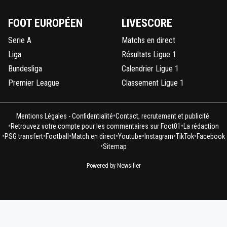
FOOT EUROPÉEN
LIVESCORE
Serie A
Matchs en direct
Liga
Résultats Ligue 1
Bundesliga
Calendrier Ligue 1
Premier League
Classement Ligue 1
•
Mentions Légales - Confidentialité
Contact, recrutement et publicité
•
•
Retrouvez votre compte pour les commentaires sur Foot01
La rédaction
•
•
•
•
•
•
•
PSG transfert
Football
Match en direct
Youtube
Instagram
TikTok
Facebook
•
Sitemap
Powered by Newsifier