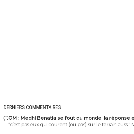
DERNIERS COMMENTAIRES
OM : Medhi Benatia se fout du monde, la réponse 
violente
"c’est pas eux qui courent (ou pas) sur le terrain aussi" Merci
pour l'info heureusement que tu est la 😘