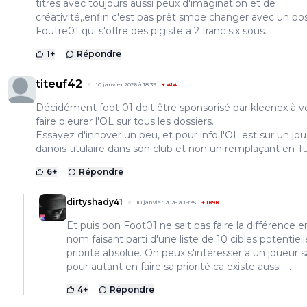
titres avec toujours aussi peux d'imagination et de
créativité,.enfin c'est pas prêt smde changer avec un bo
Foutre01 qui s'offre des pigiste a 2 franc six sous.
1
+
Répondre
titeuf42
10 janvier 2026 à 18:39
+
414
Décidément foot 01 doit être sponsorisé par kleenex à vo
faire pleurer l'OL sur tous les dossiers.
Essayez d'innover un peu, et pour info l'OL est sur un jo
danois titulaire dans son club et non un remplaçant en Tu
6
+
Répondre
dirtyshady41
10 janvier 2026 à 19:35
+
1898
Et puis bon Foot01 ne sait pas faire la différence e
nom faisant parti d'une liste de 10 cibles potentiell
priorité absolue. On peux s'intéresser a un joueur 
pour autant en faire sa priorité ca existe aussi.....
4
+
Répondre