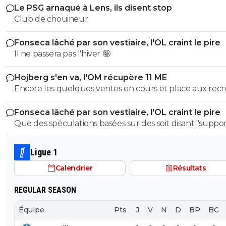
Le PSG arnaqué à Lens, ils disent stop
Club de chouineur
Fonseca lâché par son vestiaire, l'OL craint le pire
Il ne passera pas l'hiver 🤪
Hojberg s'en va, l'OM récupère 11 ME
Encore les quelques ventes en cours et place aux rec
maintenant 👊⚽
Fonseca lâché par son vestiaire, l'OL craint le pire
Que des spéculations basées sur des soit disant "suppor
de X....
Ligue 1
Calendrier
Résultats
REGULAR SEASON
Équipe
Pts
J
V
N
D
BP
BC