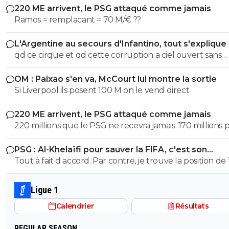
220 ME arrivent, le PSG attaqué comme jamais
Ramos = remplacant = 70 M/€ ??
L'Argentine au secours d'Infantino, tout s'explique
qd ce cirque et qd cette corruption a ciel ouvert sans
complexe va s arreter. les magouilles enormes meme plus
OM : Paixao s'en va, McCourt lui montre la sortie
cachées, ils s en vantent meme! les magouilles avec Trump, l
Si Liverpool ils posent 100 M on le vend direct
attrbution de la CDM au Qatar, le logement dans ce pays, et
pour finir l oiverture aux privés, juste pour prendre du 
220 ME arrivent, le PSG attaqué comme jamais
partout pour avoir une place. ptin de football et qd tu vois
220 millions que le PSG ne recevra jamais. 170 millions 
qu on veut remplacer la pourriture Infantino par le
Barcola et 50 pour M'Baye... Il ne faut pas prendre ses d
president de Guy Degrenne le roi des casserolles. NASSER! .
PSG : Al-Khelaïfi pour sauver la FIFA, c'est son
pour des réalités. Personne ne payera ce prix pour là p
la ca devient grave Apres c est comme en France, on laisse
cauchemar
Tout à fait d accord. Par contre, je trouve la position de
des remplaçants.
tout faire ils auraient tort de ne pas en profiter.
quelque peu, voir ultra- hypocrite quand il dénonce u
football élitiste quand on a des clubs comme le Real, le
Ligue 1
Barca et l atletico dans sa ligue, c est grâce à ces clubs si
Calendrier
Résultats
ligue peut se permettre de renégocier à la hausse des 
tv si importants profitant à toute sa ligue et même à Te
REGULAR SEASON