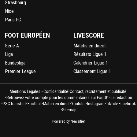
Strasbourg
Nice
Paris FC
FOOT EUROPÉEN
LIVESCORE
Serie A
Matchs en direct
Liga
Résultats Ligue 1
Bundesliga
Calendrier Ligue 1
Premier League
Classement Ligue 1
•
Mentions Légales - Confidentialité
Contact, recrutement et publicité
•
•
Retrouvez votre compte pour les commentaires sur Foot01
La rédaction
•
•
•
•
•
•
•
PSG transfert
Football
Match en direct
Youtube
Instagram
TikTok
Facebook
•
Sitemap
Powered by Newsifier