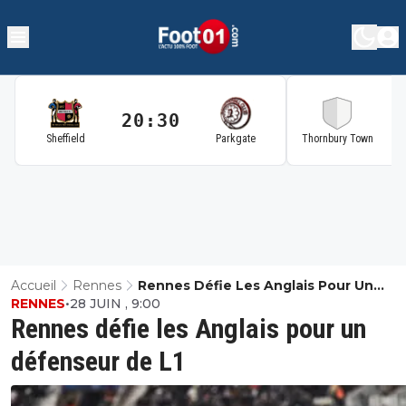
20:30
2
Sheffield
Parkgate
Thornbury Town
Accueil
Rennes
Rennes Défie Les Anglais Pour Un
RENNES
•
28 JUIN , 9:00
Défenseur De L1
Rennes défie les Anglais pour un
défenseur de L1