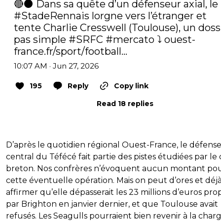
🔴⚫️ Dans sa quête d’un défenseur axial, le 
#StadeRennais
 lorgne vers l’étranger et 
tente Charlie Cresswell (Toulouse), un dossi
pas simple 
#SRFC
#mercato
 ⤵️ 
ouest-
france.fr/sport/football…
10:07 AM · Jun 27, 2026
195
Reply
Copy link
Read 18 replies
D’après le quotidien régional Ouest-France, le défens
central du Téfécé fait partie des pistes étudiées par le
breton. Nos confrères n’évoquent aucun montant po
cette éventuelle opération. Mais on peut d’ores et déj
affirmer qu’elle dépasserait les 23 millions d’euros pro
par Brighton en janvier dernier, et que Toulouse avait
refusés. Les Seagulls pourraient bien revenir à la char