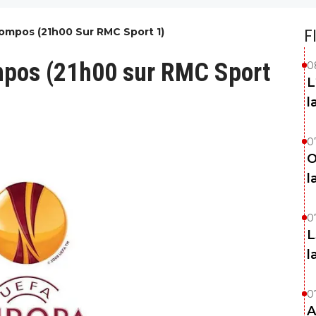
Compos (21h00 Sur RMC Sport 1)
F
ompos (21h00 sur RMC Sport
0
L
l
0
O
l
0
L
l
0
A