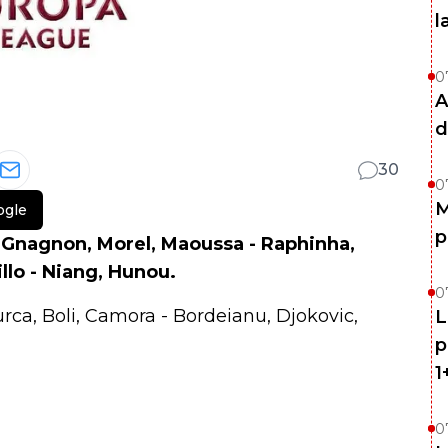
l
0
A
d
30
0
M
ogle
p
 Gnagnon, Morel, Maoussa - Raphinha,
llo - Niang, Hunou.
0
urca, Boli, Camora - Bordeianu, Djokovic,
L
p
1
0