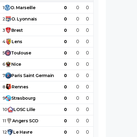
1
O
.
Marseille
0
0
0
0
0
0
2
O
.
Lyonnais
0
0
0
0
0
0
3
Brest
0
0
0
0
0
0
4
Lens
0
0
0
0
0
0
5
Toulouse
0
0
0
0
0
0
6
Nice
0
0
0
0
0
0
7
Paris
Saint
Germain
0
0
0
0
0
0
8
Rennes
0
0
0
0
0
0
9
Strasbourg
0
0
0
0
0
0
10
LOSC
Lille
0
0
0
0
0
0
11
Angers
SCO
0
0
0
0
0
0
12
Le
Havre
0
0
0
0
0
0