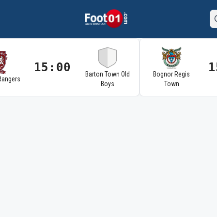
15:00
1
Barton Town Old
Bognor Regis
Rangers
Boys
Town