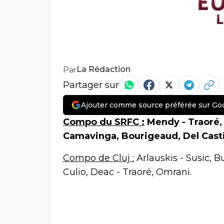
La Rédaction
Par
Partager sur
Ajouter comme source préférée sur Go
Compo du SRFC :
Mendy - Traoré,
Camavinga, Bourigeaud, Del Casti
Compo de Cluj :
Arlauskis - Susic, B
Culio, Deac - Traoré, Omrani.