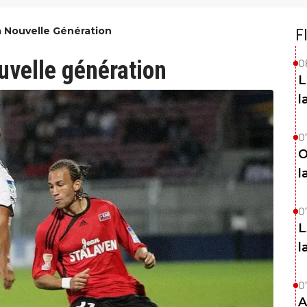
a Nouvelle Génération
F
ouvelle génération
0
L
l
0
O
l
0
L
l
0
A