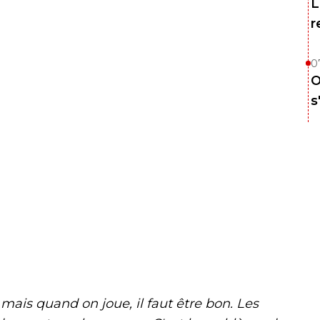
L
r
0
O
s
 mais quand on joue, il faut être bon. Les