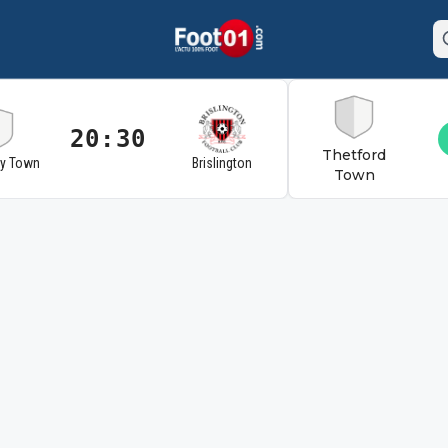
20:30
Thetford
ry Town
Brislington
Town