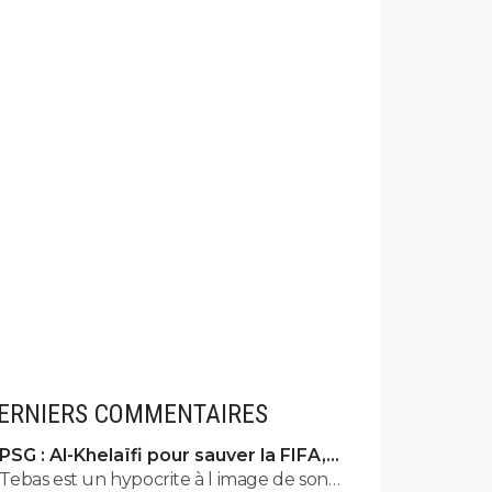
ERNIERS COMMENTAIRES
PSG : Al-Khelaïfi pour sauver la FIFA,
c'est son cauchemar
Tebas est un hypocrite à l image de son