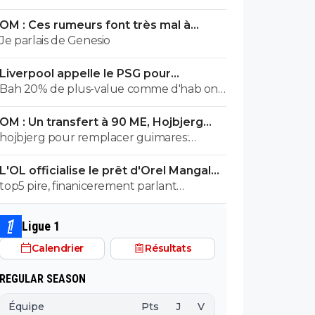
salaire annuel qui est, à 500000e près,
OM : Ces rumeurs font très mal à
égal à la masse salariale brute de l effectif
Bruno Genesio
Je parlais de Genesio
entier de malaga en liga 😂
Liverpool appelle le PSG pour
renoncer à Barcola
Bah 20% de plus-value comme d'hab on
prend
OM : Un transfert à 90 ME, Hojbjerg
s'en va
hojbjerg pour remplacer guimares:
mouillez vous la nuque avant quand
L'OL officialise le prêt d'Orel Mangala
même
à Getafe
top5 pire, finanicerement parlant
surement, sportivement parlant on a eu
des casseroles bien pire
Ligue 1
Calendrier
Résultats
REGULAR SEASON
Équipe
Pts
J
V
N
D
BP
B