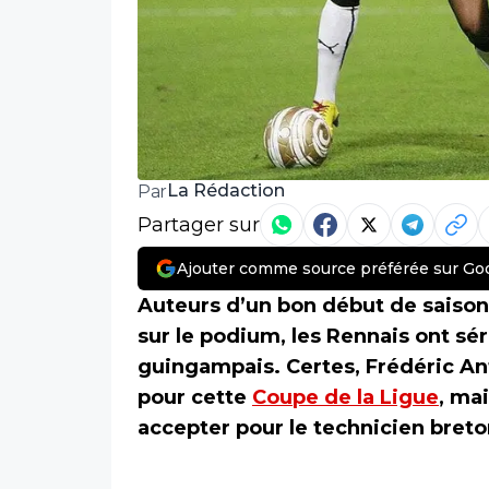
La Rédaction
Par
Partager sur
Ajouter comme source préférée sur Go
Auteurs d’un bon début de saison 
sur le podium, les Rennais ont sé
guingampais. Certes, Frédéric Ant
pour cette
Coupe de la Ligue
, ma
accepter pour le technicien breto