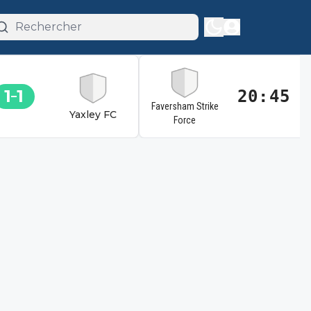
1
1
20:45
Faversham Strike
Yaxley FC
Force