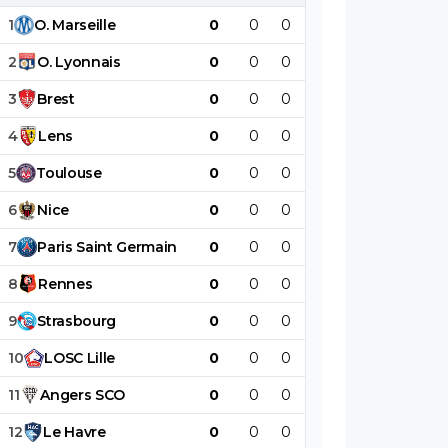
1
O
.
Marseille
0
0
0
0
0
0
2
O
.
Lyonnais
0
0
0
0
0
0
3
Brest
0
0
0
0
0
0
4
Lens
0
0
0
0
0
0
5
Toulouse
0
0
0
0
0
0
6
Nice
0
0
0
0
0
0
7
Paris
Saint
Germain
0
0
0
0
0
0
8
Rennes
0
0
0
0
0
0
9
Strasbourg
0
0
0
0
0
0
10
LOSC
Lille
0
0
0
0
0
0
11
Angers
SCO
0
0
0
0
0
0
12
Le
Havre
0
0
0
0
0
0