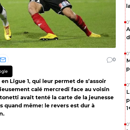
l
0
A
d
0
0
M
p
ogle
en Ligue 1, qui leur permet de s’assoir
0
rieusement calé mercredi face au voisin
L
onetti avait tenté la carte de la jeunesse
p
is quand même: le revers est dur à
1
n.
0