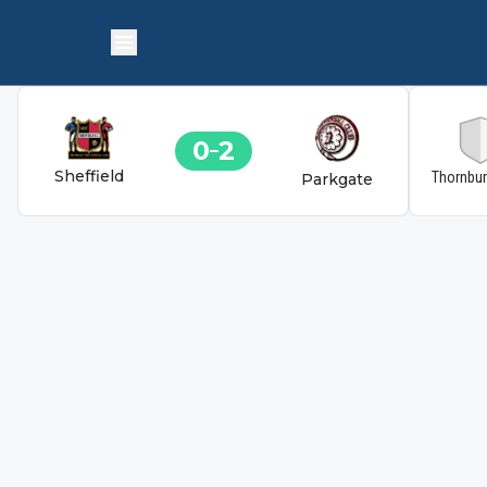
0
2
Sheffield
Thornbu
Parkgate