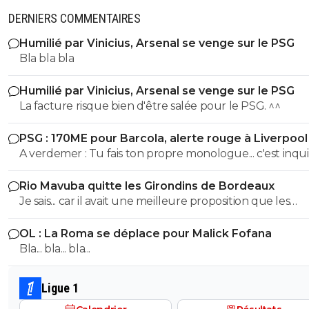
DERNIERS COMMENTAIRES
69
22 août 2015 à 00:51
+
0
Tien Clement, Mister you a un petit message pour toi
Humilié par Vinicius, Arsenal se venge sur le PSG
^^
https://www.youtube.com/wat...
Bla bla bla
0
+
Répondre
Humilié par Vinicius, Arsenal se venge sur le PSG
La facture risque bien d'être salée pour le PSG. ^^
maestrojuni-matuidichamo
22 août 2015 à 00:53
+
0
J'ai chargé un negro de me
PSG : 170ME pour Barcola, alerte rouge à Liverpool
répondre
https://www.youtube.com/wat...
A verdemer : Tu fais ton propre monologue... c'est inquiétant
non ? Tu devrais consulter un spécialiste. ^^
0
+
Répondre
Rio Mavuba quitte les Girondins de Bordeaux
69
22 août 2015 à 00:54
+
0
Je sais... car il avait une meilleure proposition que les
Girondins de Bordeaux. Il était en contact depuis bien
Raciste !
OL : La Roma se déplace pour Malick Fofana
longtemps avec le LOSC. Les Girondins aurait pu le retenir
0
+
Répondre
Bla... bla... bla...
avec une meilleure offre. Mais toi... pas comprendre ! ^^
maestrojuni-matuidichamo
22 août 2015 à 00:53
+
0
Ligue 1
TE