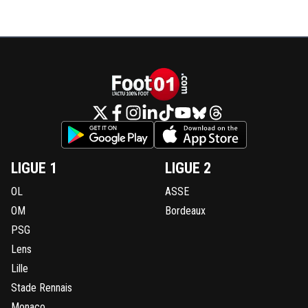
adrian-wojnarowski
22 août 2015 à 00:48
+
0
Hum hum hum hum hum SALIM hum hum hum
0
+
Répondre
maestrojuni-matuidichamo
22 août 2015 à 00:48
+
0
Nardinamouk#lol
0
+
Répondre
LIGUE 1
LIGUE 2
69
22 août 2015 à 00:49
+
0
OL
ASSE
Nhar sheitan ! ^^
OM
Bordeaux
0
+
Répondre
PSG
Lens
adrian-wojnarowski
22 août 2015 à 00:48
+
0
Lille
Clement au 3636 pour savoir si tu gobes bien les burnes !
Stade Rennais
0
+
Répondre
Monaco