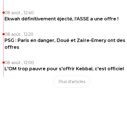
adrian-wojnarowski
22 août 2015 à 00:58
+
0
Chris au 6925 pour savoir si sucer du corse donne des ap
08 août , 12:40
Ekwah définitivement éjecté, l’ASSE a une offre !
0
+
Répondre
boksic
22 août 2015 à 9:11
+
0
08 août , 12:20
PSG : Paris en danger, Doué et Zaïre-Emery ont des
t'es vraiment qu'une merde toi.
offres
0
+
Répondre
clad-32
08 août , 12:00
22 août 2015 à 2:59
+
0
L'OM trop pauvre pour s'offrir Kebbal, c'est officiel
En tout cas ca s'annonce corsé :)
Plus d'articles
0
+
Répondre
adrian-wojnarowski
22 août 2015 à 00:56
+
0
Salim au 27093 pour savoir si la Jellaba ne fait pas le moi
0
+
Répondre
69
22 août 2015 à 00:57
+
0