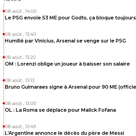
0
+
Répondre
08 août , 14:00
Le PSG envoie 53 ME pour Godts, ça bloque toujours
69
22 août 2015 à 1:15
+
0
Pas mal comme question serieux, un peu tard la je
08 août , 13:40
allez mais garde la en tous cas.
Humilié par Vinicius, Arsenal se venge sur le PSG
0
+
Répondre
08 août , 13:20
maestrojuni-matuidichamo
22 août 2015 à 1:16
+
0
OM : Lorenzi oblige un joueur à baisser son salaire
Oui si y'avait plus de monde j'aurais pas rajouté 
derniers mots mais là je me doutais que perso
08 août , 13:13
n'allait rép
Bruno Guimaraes signe à Arsenal pour 90 ME (officie
0
+
Répondre
69
08 août , 13:00
22 août 2015 à 1:18
+
0
OL : La Roma se déplace pour Malick Fofana
Sisi mais intéressent comme sujet.
0
+
Répondre
08 août , 12:49
L’Argentine annonce le décès du père de Messi