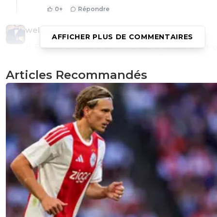
0
+
Répondre
welsonfrcs
22 août 2015 à 7:18
+
0
AFFICHER PLUS DE COMMENTAIRES
H. Fournier en conférence : "c'est pas en doublant ou trip
les salaires qu'on va multiplier leur talent" Hubert il est c
mdr
Articles Recommandés
0
+
Répondre
schirrermathieu
22 août 2015 à 8:06
+
0
ça fait déjà plusieurs jours qu'il a dit ça......
0
+
Répondre
hervgonnot
22 août 2015 à 7:01
+
1
Denayeur à om franchement ça fait chier
0
+
Répondre