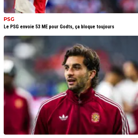
69
22 août 2015 à 1:22
+
0
Bon bin allez on va allez ce caler devant un film vue que 
PSG
monde ou presque part, Bonne fin de soirée au restant 
Le PSG envoie 53 ME pour Godts, ça bloque toujours
0
+
Répondre
maestrojuni-matuidichamo
22 août 2015 à 1:19
+
0
Ok j'y vais aussiciao les potos
0
+
Répondre
69
22 août 2015 à 1:20
+
0
Bonne nuit poto ;)
0
+
Répondre
adrian-wojnarowski
22 août 2015 à 1:19
+
0
De même, bonne nuit
0
+
Répondre