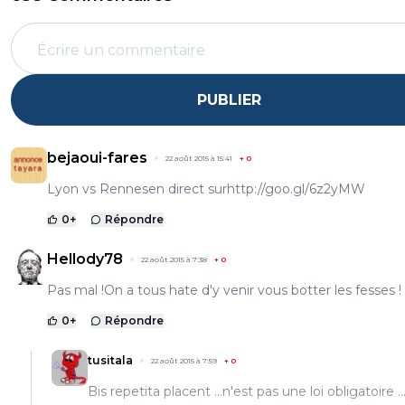
PUBLIER
bejaoui-fares
22 août 2015 à 15:41
+
0
Lyon vs Rennesen direct sur
http://goo.gl/6z2yMW
0
+
Répondre
Hellody78
22 août 2015 à 7:38
+
0
Pas mal !On a tous hate d'y venir vous botter les fesses !
0
+
Répondre
tusitala
22 août 2015 à 7:59
+
0
Bis repetita placent ...n'est pas une loi obligatoire ..