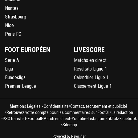
Nantes
maestrojuni-matuidichamo
22 août 2015 à 00:50
+
0
Strasbourg
J'ai envoyé il m'a répondu"Demandes à François"
Nice
0
+
Répondre
Paris FC
maestrojuni-matuidichamo
22 août 2015 à 00:47
+
0
FOOT EUROPÉEN
LIVESCORE
C pas Nordine?
Serie A
Matchs en direct
0
+
Répondre
Liga
Résultats Ligue 1
Bundesliga
Calendrier Ligue 1
maestrojuni-matuidichamo
22 août 2015 à 00:47
+
0
Premier League
Classement Ligue 1
non
0
+
Répondre
•
Mentions Légales - Confidentialité
Contact, recrutement et publicité
•
•
69
Retrouvez votre compte pour les commentaires sur Foot01
La rédaction
22 août 2015 à 00:48
+
0
•
•
•
•
•
•
•
PSG transfert
Football
Match en direct
Youtube
Instagram
TikTok
Facebook
Beurk non ^^
•
Sitemap
0
+
Répondre
Powered by Newsifier