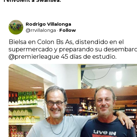
l’envoient à Swansea.
Rodrigo Villalonga
@
rrvillalonga
·
Follow
Bielsa en Colon Bs As, distendido en el 
@premierleague
 45 días de estudio. 