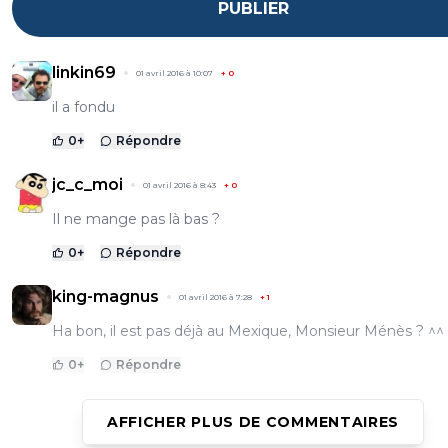
PUBLIER
linkin69
01 avril 2016 à 10:07
+
0
il a fondu
0
+
Répondre
jc_c_moi
01 avril 2016 à 8:43
+
0
Il ne mange pas là bas ?
0
+
Répondre
king-magnus
01 avril 2016 à 7:28
+
1
Ha bon, il est pas déjà au Mexique, Monsieur Ménès ? ^^
0
+
Répondre
AFFICHER PLUS DE COMMENTAIRES
pablorestobar
01 avril 2016 à 6:15
+
233