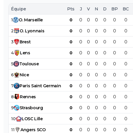
Équipe
Pts
J
V
N
D
BP
BC
1
O
.
Marseille
0
0
0
0
0
0
0
2
O
.
Lyonnais
0
0
0
0
0
0
0
3
Brest
0
0
0
0
0
0
0
4
Lens
0
0
0
0
0
0
0
5
Toulouse
0
0
0
0
0
0
0
6
Nice
0
0
0
0
0
0
0
7
Paris
Saint
Germain
0
0
0
0
0
0
0
8
Rennes
0
0
0
0
0
0
0
9
Strasbourg
0
0
0
0
0
0
0
10
LOSC
Lille
0
0
0
0
0
0
0
11
Angers
SCO
0
0
0
0
0
0
0