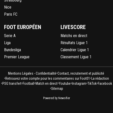
Strasbourg
Nice
Paris FC
FOOT EUROPÉEN
LIVESCORE
Serie A
Matchs en direct
Liga
Résultats Ligue 1
Bundesliga
Calendrier Ligue 1
Premier League
Classement Ligue 1
•
Mentions Légales - Confidentialité
Contact, recrutement et publicité
•
•
Retrouvez votre compte pour les commentaires sur Foot01
La rédaction
•
•
•
•
•
•
•
PSG transfert
Football
Match en direct
Youtube
Instagram
TikTok
Facebook
•
Sitemap
Powered by Newsifier