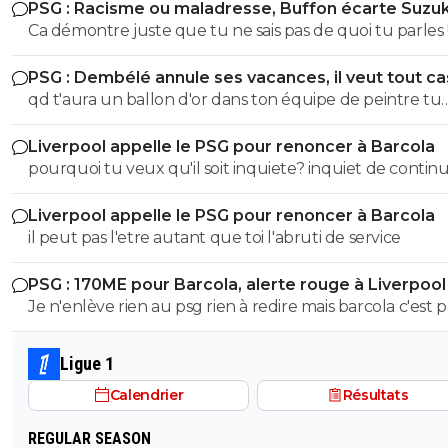
PSG : Racisme ou maladresse, Buffon écarte Suzuk
Ca démontre juste que tu ne sais pas de quoi tu parles !! Fa
etre sacrément débile pour confondre nazisme et fasci
PSG : Dembélé annule ses vacances, il veut tout c
T'a meme pas le niveau en histoire d'un collégien... don
qd t'aura un ballon d'or dans ton équipe de peintre tu
partir de là tes idées politiques on s'en tape Quand on sait pas
pourras la ramener le bouffon de service
faire la différence entre le nazisme et le fascisme italien
Liverpool appelle le PSG pour renoncer à Barcola
parle pas de politique vu qu'on est un putain d'ignare ! Merci
pourquoi tu veux qu'il soit inquiete? inquiet de continu
de démontrer encore une fois que l'électeur LFI est u
gagner des titres avec la meilleure équipe d'europe? SOigne
abruti qui connait rien à rien :)
Liverpool appelle le PSG pour renoncer à Barcola
toi abruti
il peut pas l'etre autant que toi l'abruti de service
PSG : 170ME pour Barcola, alerte rouge à Liverpool
Je n'enlève rien au psg rien à redire mais barcola c'est p
plus de 80-100 hors bonus faut arrêter c'est pas kvara
Mbappé Dembelé haaland
Ligue 1
Calendrier
Résultats
REGULAR SEASON