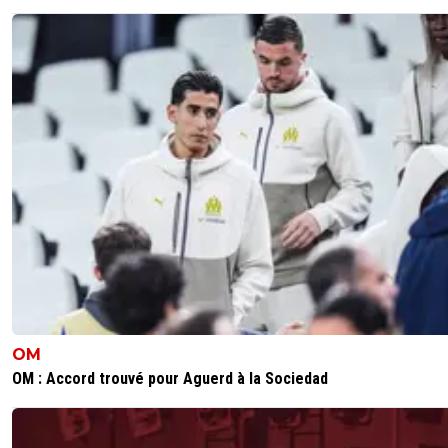
0
+
Répondre
ponsard
31 mars 2016 à 19:17
+
0
Il ne s'est pas fait prendre dans n'importe quel rayon
0
+
Répondre
therockgone-skypiii
31 mars 2016 à 19:00
+
0
Faut lui expliquer à quoi sert le lacet pour lunettes. Il faut
mettre la cordelette derrière sinon les lunettes vont to
0
+
Répondre
lementaliste13
31 mars 2016 à 18:57
+
0
Labrune a voulu lui mettre dans le cul........forcement il fin
OM
le colon 😆😆😆
OM : Accord trouvé pour Aguerd à la Sociedad
0
+
Répondre
on-l-a-jouer-chez-toi
31 mars 2016 à 20:55
+
532