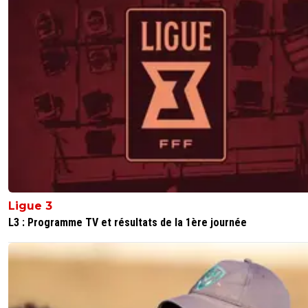
et dire qu'il aurait pue atterrir a Lanùs.... sa sent pa
bon cette histoire^^!!
0
+
Répondre
lementaliste13
31 mars 2016 à 21:55
+
0
Mdrrrr pas mal
0
+
Répondre
Ligue 3
L3 : Programme TV et résultats de la 1ère journée