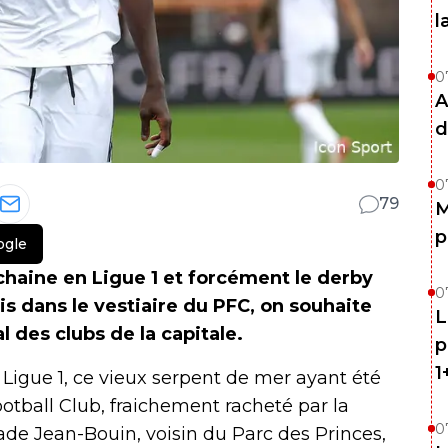
l
0
A
d
0
79
M
p
ogle
ochaine en Ligue 1 et forcément le derby
0
is dans le vestiaire du PFC, on souhaite
L
al des clubs de la capitale.
p
1
Ligue 1, ce vieux serpent de mer ayant été
ootball Club, fraichement racheté par la
0
stade Jean-Bouin, voisin du Parc des Princes,