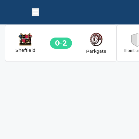
0
2
Sheffield
Thornbu
Parkgate