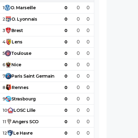
1
O
.
Marseille
0
0
0
0
0
0
2
O
.
Lyonnais
0
0
0
0
0
0
3
Brest
0
0
0
0
0
0
4
Lens
0
0
0
0
0
0
5
Toulouse
0
0
0
0
0
0
6
Nice
0
0
0
0
0
0
7
Paris
Saint
Germain
0
0
0
0
0
0
8
Rennes
0
0
0
0
0
0
9
Strasbourg
0
0
0
0
0
0
10
LOSC
Lille
0
0
0
0
0
0
11
Angers
SCO
0
0
0
0
0
0
12
Le
Havre
0
0
0
0
0
0