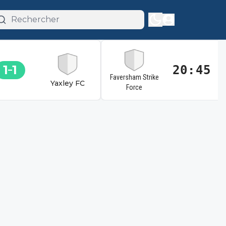
1
1
20:45
Faversham Strike
Yaxley FC
Force