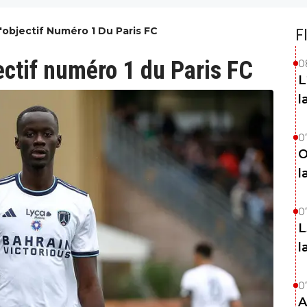
'objectif Numéro 1 Du Paris FC
F
jectif numéro 1 du Paris FC
0
L
l
0
O
l
0
L
l
0
A