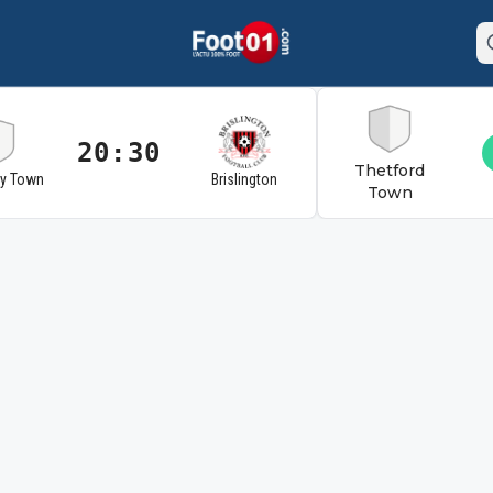
20:30
Thetford
ry Town
Brislington
Town