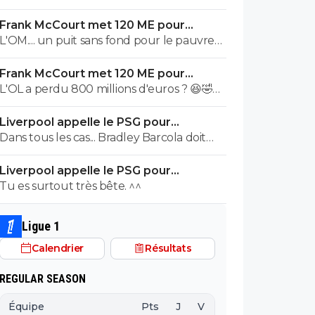
première saison il etait top mais depuis
Frank McCourt met 120 ME pour
quelques match etait en dessus. Merci et
sauver l’OM !
L'OM.... un puit sans fond pour le pauvre
bon vent a lui pour le reste de sa carrière
Frank McCourt.
...
Frank McCourt met 120 ME pour
sauver l’OM !
L'OL a perdu 800 millions d'euros ? 😆🤣😂
Pourquoi pas un milliard tant que tu y es !
Liverpool appelle le PSG pour
^^
renoncer à Barcola
Dans tous les cas... Bradley Barcola doit
être très inquiet. Ce qui est vraiment
Liverpool appelle le PSG pour
compréhensible lorsque l'on sait
renoncer à Barcola
Tu es surtout très bête. ^^
comment le PSG a traiter Kylian Mbappé
lorsqu'il avait voulu quitter le PSG.
Ligue 1
Calendrier
Résultats
REGULAR SEASON
Équipe
Pts
J
V
N
D
BP
B