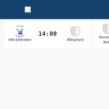
14:00
Worsb
Erith & Belvedere
Billingshurst
Brid