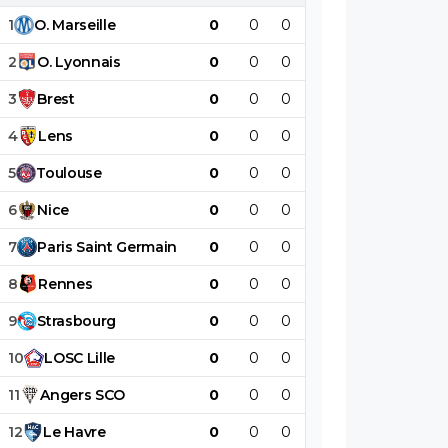
1
O
.
Marseille
0
0
0
0
0
0
2
O
.
Lyonnais
0
0
0
0
0
0
3
Brest
0
0
0
0
0
0
4
Lens
0
0
0
0
0
0
5
Toulouse
0
0
0
0
0
0
6
Nice
0
0
0
0
0
0
7
Paris
Saint
Germain
0
0
0
0
0
0
8
Rennes
0
0
0
0
0
0
9
Strasbourg
0
0
0
0
0
0
10
LOSC
Lille
0
0
0
0
0
0
11
Angers
SCO
0
0
0
0
0
0
12
Le
Havre
0
0
0
0
0
0