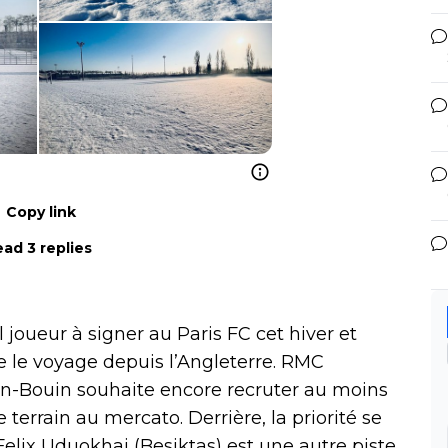
Copy link
ad 3 replies
ul joueur à signer au Paris FC cet hiver et
re le voyage depuis l’Angleterre. RMC
an-Bouin souhaite encore recruter au moins
terrain au mercato. Derrière, la priorité se
ix Uduokhai (Besiktas) est une autre piste