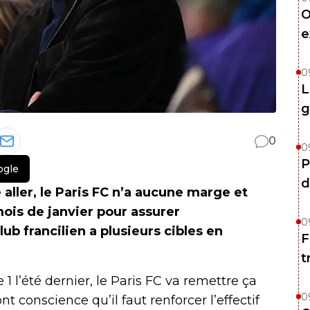
O
e
0
L
g
0
0
P
ogle
d
e aller, le Paris FC n’a aucune marge et
mois de janvier pour assurer
0
ub francilien a plusieurs cibles en
F
t
 1 l’été dernier, le Paris FC va remettre ça
0
ont conscience qu’il faut renforcer l’effectif