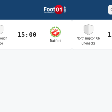
15:00
1
rough
Northampton ON
Trafford
ge
Chenecks