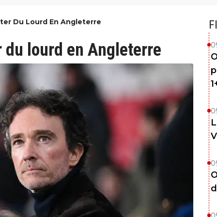
uter Du Lourd En Angleterre
F
r du lourd en Angleterre
0
O
p
1
0
L
V
0
O
d
0