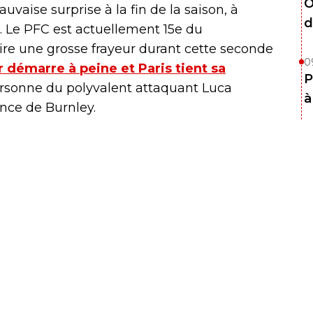
O
uvaise surprise à la fin de la saison, à
d
 2. Le PFC est actuellement 15e du
ire une grosse frayeur durant cette seconde
0
 démarre à peine et Paris tient sa
P
personne du polyvalent attaquant Luca
à
nce de Burnley.