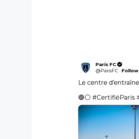
Paris FC
@
ParisFC
·
Follow
Le centre d’entraîne
🔵⚪️ 
#CertifiéParis