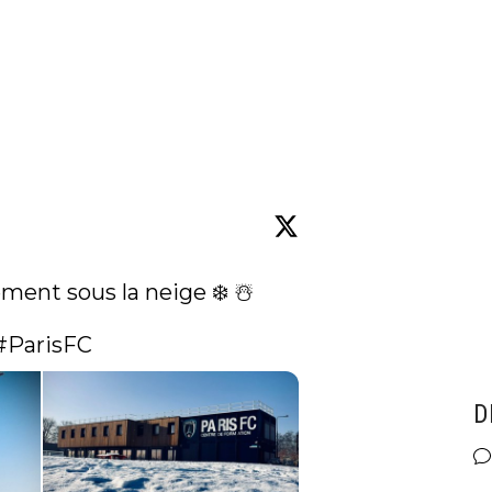
ment sous la neige ❄️ ☃️

#ParisFC
D