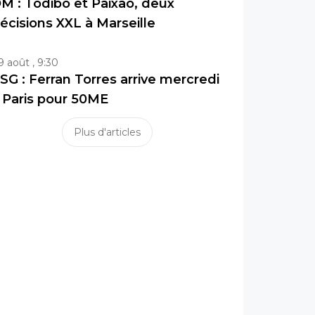
M : Todibo et Paixao, deux
écisions XXL à Marseille
9 août , 9:30
SG : Ferran Torres arrive mercredi
 Paris pour 50ME
Plus d'articles