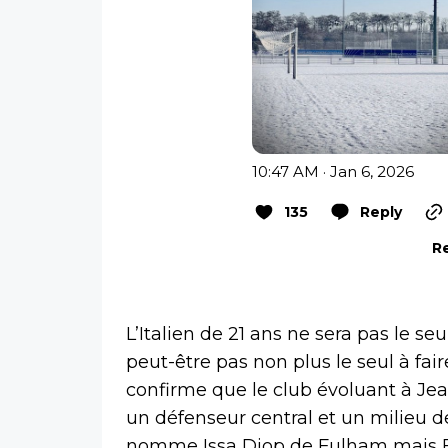
10:47 AM · Jan 6, 2026
135
Reply
Re
L’Italien de 21 ans ne sera pas le se
peut-être pas non plus le seul à fai
confirme que le club évoluant à Je
un défenseur central et un milieu de 
nomme Issa Diop de Fulham mais Fel