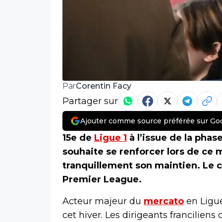
Corentin Facy
Par
Partager sur
Ajouter comme source préférée sur Go
15e de
Ligue 1
à l’issue de la phas
souhaite se renforcer lors de ce 
tranquillement son maintien. Le cl
Premier League.
Acteur majeur du
mercato
en Ligue
cet hiver. Les dirigeants franciliens 