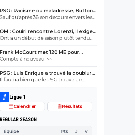
PSG : Racisme ou maladresse, Buffon
écarte Suzuki
Sauf qu'après 38 son discours envers les
juif et surtout les nouvelles loies
OM : Gouiri rencontre Lorenzi, il exige
antisémites quil avait pondu étaient tout
des explications
Ont a un début de saison plutôt tendu
autre que son discours de 1932 Espece de
en plus
benêt ,apres si tu cherche a avoir raison la
Frank McCourt met 120 ME pour
ou tu as tort alors je te laisse seul a ta
sauver l’OM !
Compte à nouveau. ^^
maladie mentale jai pas les facultés je suis
pas toubib ni psychiatre
PSG : Luis Enrique a trouvé la doublure
d'Hakimi
Il faudra bien que le PSG trouve un
remplaçant à Achraf Hakimi... vu qu'il
risque de se retrouver en prison pour viol
Ligue 1
durant cette saison.
Calendrier
Résultats
REGULAR SEASON
Équipe
Pts
J
V
N
D
BP
B