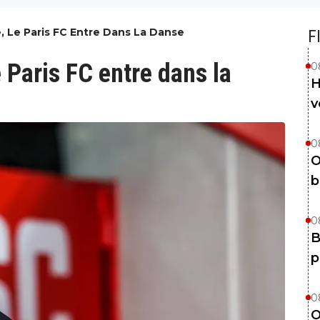
, Le Paris FC Entre Dans La Danse
F
e Paris FC entre dans la
0
H
v
0
O
b
0
B
p
0
O