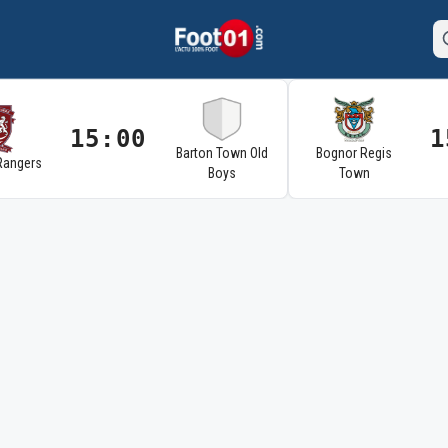
15:00
1
Barton Town Old
Bognor Regis
Rangers
Boys
Town