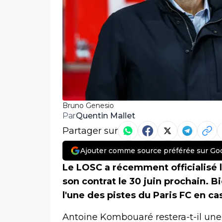
Bruno Genesio
Quentin Mallet
Par
Partager sur
Ajouter comme source préférée sur Go
Le LOSC a récemment officialisé l
son contrat le 30 juin prochain. B
l'une des pistes du Paris FC en c
Antoine Kombouaré restera-t-il un