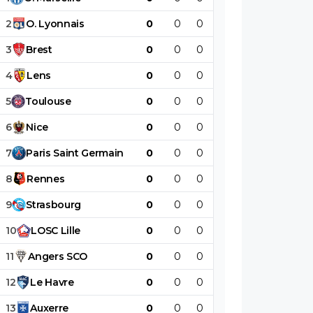
2
O
.
Lyonnais
0
0
0
0
0
0
3
Brest
0
0
0
0
0
0
4
Lens
0
0
0
0
0
0
5
Toulouse
0
0
0
0
0
0
6
Nice
0
0
0
0
0
0
7
Paris
Saint
Germain
0
0
0
0
0
0
8
Rennes
0
0
0
0
0
0
9
Strasbourg
0
0
0
0
0
0
10
LOSC
Lille
0
0
0
0
0
0
11
Angers
SCO
0
0
0
0
0
0
12
Le
Havre
0
0
0
0
0
0
13
Auxerre
0
0
0
0
0
0