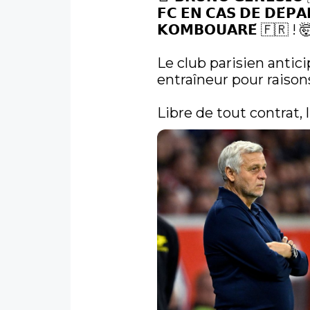
𝗙𝗖 𝗘𝗡 𝗖𝗔𝗦 𝗗𝗘 𝗗𝗘́𝗣𝗔
𝗞𝗢𝗠𝗕𝗢𝗨𝗔𝗥𝗘́ 🇫🇷 ! 
Le club parisien antic
entraîneur pour raisons
Libre de tout contrat, 