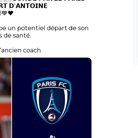
𝗥𝗧 𝗗'𝗔𝗡𝗧𝗢𝗜𝗡𝗘 
💙🖤

ipe un potentiel départ de son 
 de santé. 

l'ancien coach 