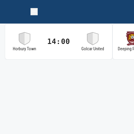
14:00
Horbury Town
Golcar United
Deeping 