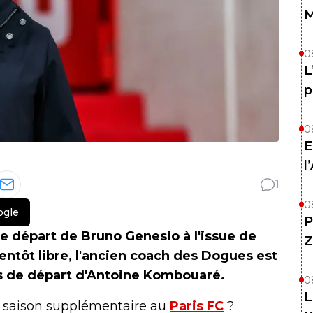
M
0
L
p
0
E
l
1
0
ogle
P
e départ de Bruno Genesio à l'issue de
Z
ientôt libre, l'ancien coach des Dogues est
as de départ d'Antoine Kombouaré.
0
L
e saison supplémentaire au
Paris FC
?