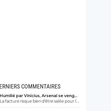
ERNIERS COMMENTAIRES
Humilié par Vinicius, Arsenal se venge
sur le PSG
La facture risque bien d'être salée pour le
PSG. ^^