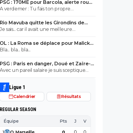
PSG : 170ME pour Barcola, alerte rouge
à Liverpool
A verdemer : Tu fais ton propre
monologue... c'est inquiétant non ? Tu
Rio Mavuba quitte les Girondins de
devrais consulter un spécialiste. ^^
Bordeaux
Je sais... car il avait une meilleure
proposition que les Girondins de
OL : La Roma se déplace pour Malick
Bordeaux. Il était en contact depuis bien
Fofana
Bla... bla... bla...
longtemps avec le LOSC. Les Girondins
aurait pu le retenir avec une meilleure
PSG : Paris en danger, Doué et Zaïre-
offre. Mais toi... pas comprendre ! ^^
Emery ont des offres
Avec un pareil salaire je suis sceptique
concernant les clubs qui recruteraient
ZAÏRE,du pipeau..
Ligue 1
Calendrier
Résultats
REGULAR SEASON
Équipe
Pts
J
V
N
D
BP
B
1
O
.
Marseille
0
0
0
0
0
0