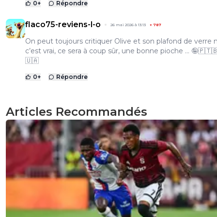
0
+
Répondre
flaco75-reviens-l-o
26 mai 2026 à 13:13
+
787
On peut toujours critiquer Olive et son plafond de verre m
c’est vrai, ce sera à coup sûr, une bonne pioche … 🤪🇵🇹
🇺🇦
0
+
Répondre
Articles Recommandés