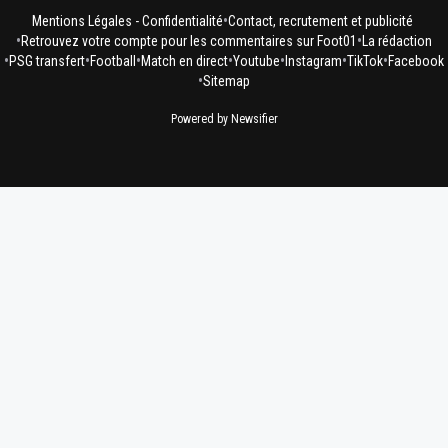
•
Mentions Légales - Confidentialité
Contact, recrutement et publicité
•
•
Retrouvez votre compte pour les commentaires sur Foot01
La rédaction
•
•
•
•
•
•
•
PSG transfert
Football
Match en direct
Youtube
Instagram
TikTok
Facebook
•
Sitemap
Powered by Newsifier