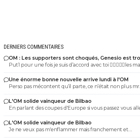
DERNIERS COMMENTAIRES
OM : Les supporters sont choqués, Genesio est tr
fort
Put1 pour une fois je suis d’accord avec toi 😵‍💫😵‍💫🧐les m
de préparation c’est uniquement pour gratter du tem
Une énorme bonne nouvelle arrive lundi à l'OM
jeu et se mettre en jambes mais le vrai test sera face a
Perso pas mécontent qu’il parte, ce n’était non plus mr
strasbourg dans 15 jours …. Là, il n’y a rien a prédire ca r
Secure quand il était sur le terrain , on a surtout de la
match de prépa
L'OM solide vainqueur de Bilbao
qu’il soit argentin parce que si il avait été suédois suisse
En parlant des coupes d'Europe si vous passez vous all
roumain l’OM pouvait retirer le 2 devant le 5
prendre une branle sur le terrain et dans les tribunes 
L'OM solide vainqueur de Bilbao
les turcs
Je ne veux pas m'enflammer mais franchement et
objectivement cette équipe m'a séduit hier a part que