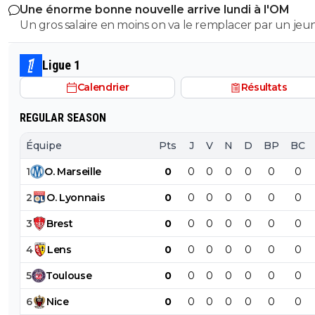
Une énorme bonne nouvelle arrive lundi à l'OM
éléments qu'il faut vraiment supprimer style harit et u
Un gros salaire en moins on va le remplacer par un je
défense a renforcer le style de jeu proposé vers l'avant
centre de formation..je pense que l ol peux faire monte
rapide la signature de genesio me plaît énormément s
jeunes
et efficace j'étais pourtant plutôt contre sa venue mêm
Ligue 1
c'est que le début je suis impatient de voir la suite
Calendrier
Résultats
REGULAR SEASON
Équipe
Pts
J
V
N
D
BP
BC
1
O
.
Marseille
0
0
0
0
0
0
0
2
O
.
Lyonnais
0
0
0
0
0
0
0
3
Brest
0
0
0
0
0
0
0
4
Lens
0
0
0
0
0
0
0
5
Toulouse
0
0
0
0
0
0
0
6
Nice
0
0
0
0
0
0
0