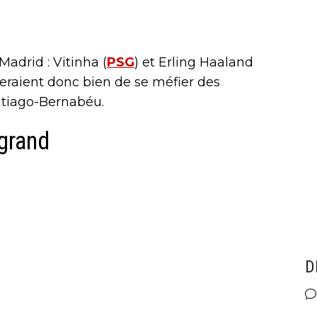
Madrid : Vitinha (
PSG
) et Erling Haaland
feraient donc bien de se méfier des
ntiago-Bernabéu.
 grand
D