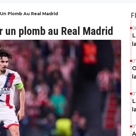
r Un Plomb Au Real Madrid
F
er un plomb au Real Madrid
0
L
l
0
O
l
0
L
l
0
A