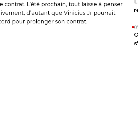
L
 contrat. L’été prochain, tout laisse à penser
r
sivement, d’autant que Vinicius Jr pourrait
cord pour prolonger son contrat.
0
O
s