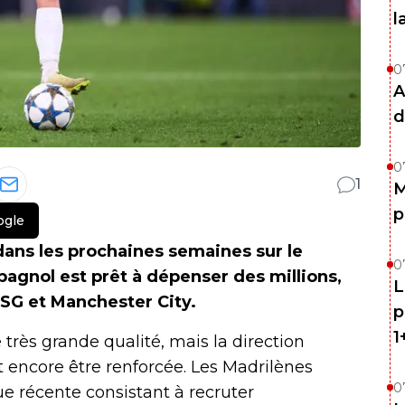
l
0
A
d
0
1
M
p
ogle
 dans les prochaines semaines sur le
0
pagnol est prêt à dépenser des millions,
L
PSG et Manchester City.
p
1
 très grande qualité, mais la direction
encore être renforcée. Les Madrilènes
0
e récente consistant à recruter