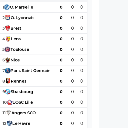
1
O
.
Marseille
0
0
0
0
0
0
2
O
.
Lyonnais
0
0
0
0
0
0
3
Brest
0
0
0
0
0
0
4
Lens
0
0
0
0
0
0
5
Toulouse
0
0
0
0
0
0
6
Nice
0
0
0
0
0
0
7
Paris
Saint
Germain
0
0
0
0
0
0
8
Rennes
0
0
0
0
0
0
9
Strasbourg
0
0
0
0
0
0
10
LOSC
Lille
0
0
0
0
0
0
11
Angers
SCO
0
0
0
0
0
0
12
Le
Havre
0
0
0
0
0
0