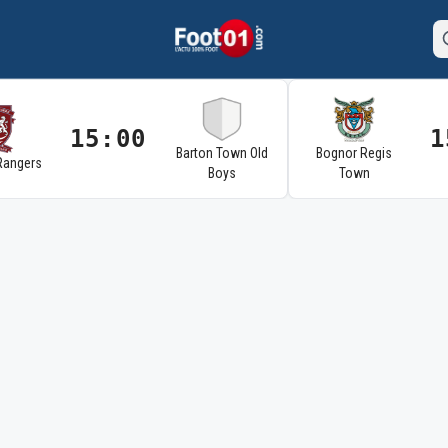
15:00
1
Barton Town Old
Bognor Regis
Rangers
Boys
Town