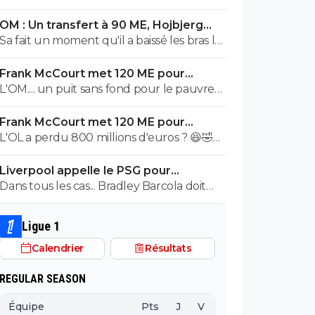
OM : Un transfert à 90 ME, Hojbjerg
s'en va
Sa fait un moment qu'il a baissé les bras la
première saison il etait top mais depuis
Frank McCourt met 120 ME pour
quelques match etait en dessus. Merci et
sauver l’OM !
L'OM.... un puit sans fond pour le pauvre
bon vent a lui pour le reste de sa carrière
Frank McCourt.
...
Frank McCourt met 120 ME pour
sauver l’OM !
L'OL a perdu 800 millions d'euros ? 😆🤣😂
Pourquoi pas un milliard tant que tu y es !
Liverpool appelle le PSG pour
^^
renoncer à Barcola
Dans tous les cas... Bradley Barcola doit
être très inquiet. Ce qui est vraiment
compréhensible lorsque l'on sait
Ligue 1
comment le PSG a traiter Kylian Mbappé
Calendrier
Résultats
lorsqu'il avait voulu quitter le PSG.
REGULAR SEASON
Équipe
Pts
J
V
N
D
BP
B