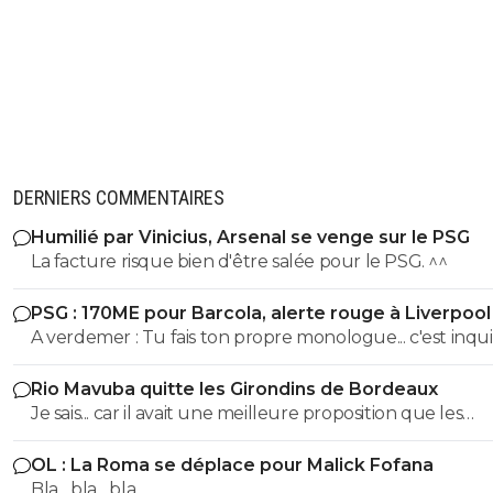
DERNIERS COMMENTAIRES
Humilié par Vinicius, Arsenal se venge sur le PSG
La facture risque bien d'être salée pour le PSG. ^^
PSG : 170ME pour Barcola, alerte rouge à Liverpool
A verdemer : Tu fais ton propre monologue... c'est inquiétant
non ? Tu devrais consulter un spécialiste. ^^
Rio Mavuba quitte les Girondins de Bordeaux
Je sais... car il avait une meilleure proposition que les
Girondins de Bordeaux. Il était en contact depuis bien
OL : La Roma se déplace pour Malick Fofana
longtemps avec le LOSC. Les Girondins aurait pu le retenir
Bla... bla... bla...
avec une meilleure offre. Mais toi... pas comprendre ! ^^