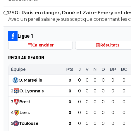
PSG : Paris en danger, Doué et Zaïre-Emery ont de
offres
Avec un pareil salaire je suis sceptique concernant les 
qui recruteraient ZAÏRE,du pipeau..
Ligue 1
Calendrier
Résultats
REGULAR SEASON
Équipe
Pts
J
V
N
D
BP
BC
1
O
.
Marseille
0
0
0
0
0
0
0
2
O
.
Lyonnais
0
0
0
0
0
0
0
3
Brest
0
0
0
0
0
0
0
4
Lens
0
0
0
0
0
0
0
5
Toulouse
0
0
0
0
0
0
0