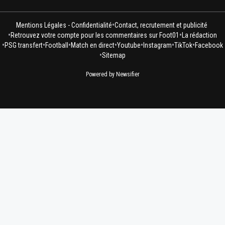
•
Mentions Légales - Confidentialité
Contact, recrutement et publicité
•
•
Retrouvez votre compte pour les commentaires sur Foot01
La rédaction
•
•
•
•
•
•
•
PSG transfert
Football
Match en direct
Youtube
Instagram
TikTok
Facebook
•
Sitemap
Powered by Newsifier