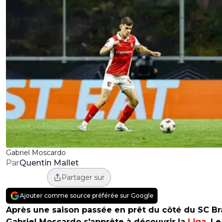
Gabriel Moscardo
Quentin Mallet
Par
Partager sur
Ajouter comme source préférée sur Google
Après une saison passée en prêt du côté du SC Br
Gabriel Moscardo s'apprête à découvrir la
Liga
. Le