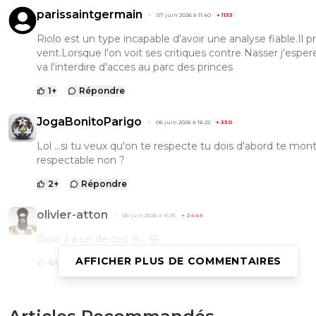
parissaintgermain
07 juin 2026 à 11:40
+
1133
Riolo est un type incapable d'avoir une analyse fiable.Il p
vent.Lorsque l'on voit ses critiques contre Nasser j'espere
va l'interdire d'acces au parc des princes
1
+
Répondre
JogaBonitoParigo
06 juin 2026 à 16:22
+
330
Lol ...si tu veux qu'on te respecte tu dois d'abord te mont
respectable non ?
2
+
Répondre
olivier-atton
06 juin 2026 à 15:35
+
2449
Riolo il a un de ces 🍈... 🤣
AFFICHER PLUS DE COMMENTAIRES
4
+
Répondre
kenny-powers
06 juin 2026 à 14:40
+
479