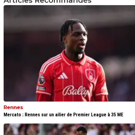
Articles Recommandés
Riolo, le mec qui n'a jamais tort.
Vu qu'il dit tout et son contraire
10
+
Répondre
dom
06 juin 2026 à 14:08
+
573
Rigolo c'est NAK en sous main....
0
+
Répondre
Rennes
Mercato : Rennes sur un ailier de Premier League à 35 ME