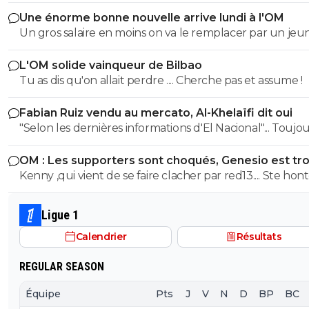
objectivement cette équipe m'a séduit hier a part que
Une énorme bonne nouvelle arrive lundi à l'OM
éléments qu'il faut vraiment supprimer style harit et u
Un gros salaire en moins on va le remplacer par un je
défense a renforcer le style de jeu proposé vers l'avant
centre de formation..je pense que l ol peux faire monte
rapide la signature de genesio me plaît énormément s
L'OM solide vainqueur de Bilbao
jeunes
et efficace j'étais pourtant plutôt contre sa venue mêm
Tu as dis qu'on allait perdre .... Cherche pas et assume !
c'est que le début je suis impatient de voir la suite
Fabian Ruiz vendu au mercato, Al-Khelaïfi dit oui
"Selon les dernières informations d'El Nacional"... Toujours les
sources espagnoles douteuses, principales fabriques d
OM : Les supporters sont choqués, Genesio est tr
news et principales sources pour les articles de Foot01.
fort
Kenny ,qui vient de se faire clacher par red13.... Ste hon
😂😂
Ligue 1
Calendrier
Résultats
REGULAR SEASON
Équipe
Pts
J
V
N
D
BP
BC