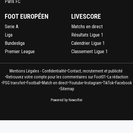
Paris FC
FOOT EUROPÉEN
LIVESCORE
Serie A
Matchs en direct
Liga
Résultats Ligue 1
Bundesliga
Calendrier Ligue 1
Premier League
Classement Ligue 1
•
Mentions Légales - Confidentialité
Contact, recrutement et publicité
•
•
Retrouvez votre compte pour les commentaires sur Foot01
La rédaction
•
•
•
•
•
•
•
PSG transfert
Football
Match en direct
Youtube
Instagram
TikTok
Facebook
•
Sitemap
Powered by Newsifier