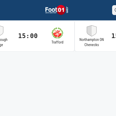
15:00
1
rough
Northampton ON
Trafford
ge
Chenecks