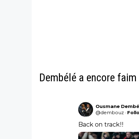
Dembélé a encore faim
Ousmane Dembé
@
dembouz
·
Foll
Back on track!!