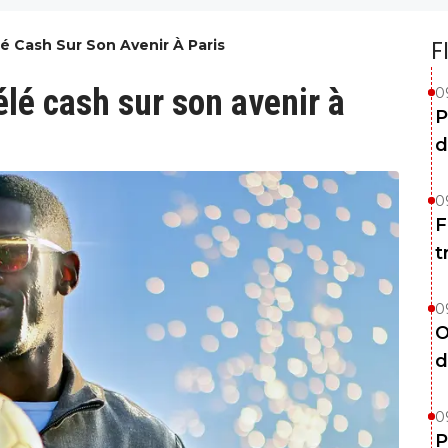
 Cash Sur Son Avenir À Paris
F
é cash sur son avenir à
0
P
d
0
F
t
0
O
d
0
P