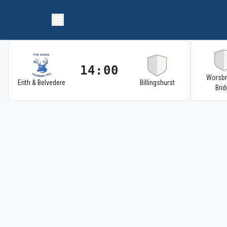
14:00
Worsb
Erith & Belvedere
Billingshurst
Brid