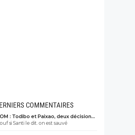
ERNIERS COMMENTAIRES
OM : Todibo et Paixao, deux décisions
XXL à Marseille
ouf si Santi le dit. on est sauvé