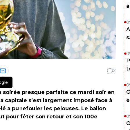
à
0
A
s
0
P
t
2
ogle
0
O
 soirée presque parfaite ce mardi soir en
é
a capitale s’est largement imposé face à
a pu refouler les pelouses. Le ballon
t pour fêter son retour et son 100e
0
O