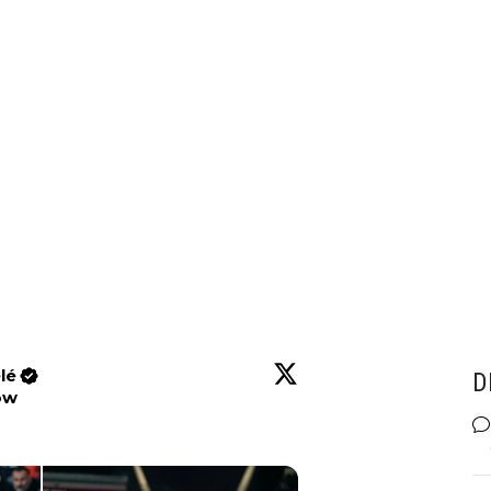
lé
D
ow