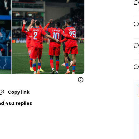
Copy link
d 463 replies
!!