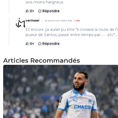
sois moins hargneux.
0
+
Répondre
vermeer
29 septembre 2018 à 9:56
+
169
Et encore ça aurait pu être "il croisera la route de l
joueur de Santos, passé entre-temps par.........etc"....
0
+
Répondre
Articles Recommandés