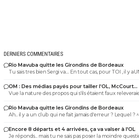
DERNIERS COMMENTAIRES
Rio Mavuba quitte les Girondins de Bordeaux
Tu sais tres bien Sergi va.... En tout cas, pour TOI , il y a
SEUL CLUB qui est parfait... Et qui QUOI QU IL ARRIVE 
OM : Des médias payés pour tailler l’OL, McCourt
sera JMAIS critiqué par toi..... Tu te rends compte que tu
accusé
Vue la nature des propos qui s'ils étaient faux releverai
seul a defendre mordicus le mec qui a faillit couler ton
la diffamation, je penses que c'est bien documenté et vé
mon pauvre vieux fou... tu t'en rends compte au moins
Rio Mavuba quitte les Girondins de Bordeaux
Ah... il y a un club qui ne fait jamais d'erreur ? Lequel ? 
Encore 8 départs et 4 arrivées, ça va valser à l'OL
Je réponds... mais tu ne sais pas poser la moindre questi