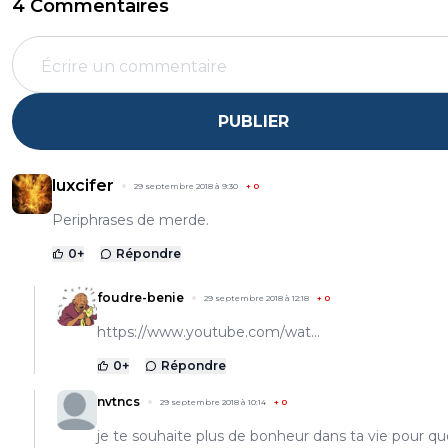
4 Commentaires
PUBLIER
luxcifer
29 septembre 2018 à 9:30
+
0
Periphrases de merde.
0
+
Répondre
foudre-benie
29 septembre 2018 à 12:18
+
0
https://www.youtube.com/wat...
0
+
Répondre
nvtncs
29 septembre 2018 à 10:14
+
0
je te souhaite plus de bonheur dans ta vie pour qu