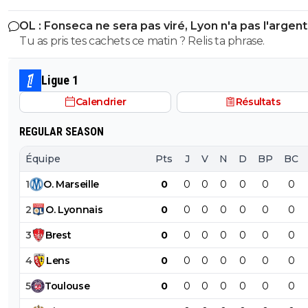
OL : Fonseca ne sera pas viré, Lyon n'a pas l'argen
le faire
Tu as pris tes cachets ce matin ? Relis ta phrase.
Ligue 1
Calendrier
Résultats
REGULAR SEASON
Équipe
Pts
J
V
N
D
BP
BC
1
O
.
Marseille
0
0
0
0
0
0
0
2
O
.
Lyonnais
0
0
0
0
0
0
0
3
Brest
0
0
0
0
0
0
0
4
Lens
0
0
0
0
0
0
0
5
Toulouse
0
0
0
0
0
0
0