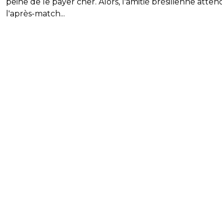
peine de le payer cher. Alors, l'amitié brésilienne atten
l'après-match...