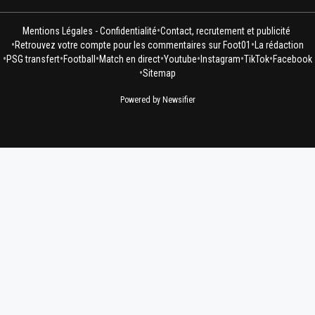
•
Mentions Légales - Confidentialité
Contact, recrutement et publicité
•
•
Retrouvez votre compte pour les commentaires sur Foot01
La rédaction
•
•
•
•
•
•
•
PSG transfert
Football
Match en direct
Youtube
Instagram
TikTok
Facebook
•
Sitemap
Powered by Newsifier