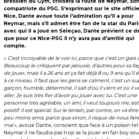
brésilien du Gym, croisera la route de Neymar, so
compatriote du PSG. S'exprimant sur le site officie
Nice, Dante avoue toute l'admiration qu'il a pour
Neymar, mais s'il admet être fan de la star du Pari
avec qui il a joué en Seleçao, Dante prévient ce d
que pour ce Nice-PSG il n'y aura pas d'amitié qui
compte.
«
C’est incroyable de le voir ici, parce que c’est un gars à
Beaucoup le critiquent par jalousie, d’autres pour sa fa
de jouer, mais il a 26 ans et ça fait déjà 8 ou 9 ans qu’il 
à ce niveau. Il faut que les gens se calment, c’est un su
garçon, humble, déterminé, il sait d’où il vient et où il v
aller. Je suis très fier d’avoir pu jouer avec lui. C’est une
personne très agréable, un ami, il veut toujours rire, est
positif. Il est spécial. Sur le terrain, par contre, on va êtr
peu moins amis, parce que sinon, il risque de nous faire
mal
», avoue Dante, conscient que face à un poison te
Neymar il ne faudra pas trop se la jouer en fan boy sou