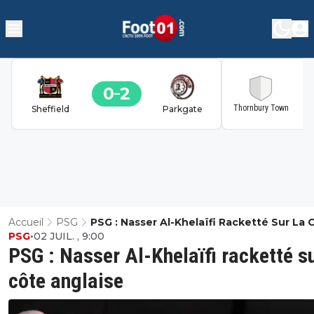
0
2
2
Thornbury Town
Sheffield
Parkgate
Accueil
PSG
PSG : Nasser Al-Khelaïfi Racketté Sur La 
PSG
•
02 JUIL. , 9:00
Anglaise
PSG : Nasser Al-Khelaïfi racketté su
côte anglaise