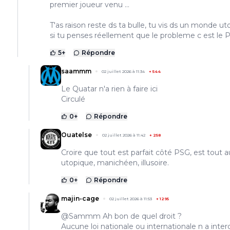
premier joueur venu ...
T'as raison reste ds ta bulle, tu vis ds un monde u
si tu penses réellement que le probleme c est le PS
5
+
Répondre
saammm
02 juillet 2026 à 11:34
+
544
Le Quatar n'a rien à faire ici
Circulé
0
+
Répondre
Ouatelse
02 juillet 2026 à 11:42
+
258
Croire que tout est parfait côté PSG, est tout a
utopique, manichéen, illusoire.
0
+
Répondre
majin-cage
02 juillet 2026 à 11:53
+
1295
@Sammm Ah bon de quel droit ?
Aucune loi nationale ou internationale n a interd