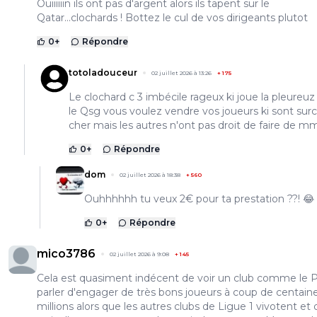
Ouiiiiiin ils ont pas d'argent alors ils tapent sur le
Qatar...clochards ! Bottez le cul de vos dirigeants plutot
0
+
Répondre
totoladouceur
02 juillet 2026 à 13:26
+
175
Le clochard c 3 imbécile rageux ki joue la pleureuz
le Qsg vous voulez vendre vos joueurs ki sont sur
cher mais les autres n'ont pas droit de faire de m
0
+
Répondre
dom
02 juillet 2026 à 18:38
+
560
Ouhhhhhh tu veux 2€ pour ta prestation ??! 😂
0
+
Répondre
mico3786
02 juillet 2026 à 9:08
+
145
Cela est quasiment indécent de voir un club comme le 
parler d'engager de très bons joueurs à coup de centain
millions alors que les autres clubs de Ligue 1 vivotent et