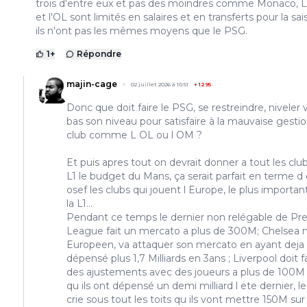
trois d'entre eux et pas des moindres comme Monaco, 
et l'OL sont limités en salaires et en transferts pour la sai
ils n'ont pas les mêmes moyens que le PSG.
1
+
Répondre
majin-cage
02 juillet 2026 à 10:51
+
1295
Donc que doit faire le PSG, se restreindre, niveler v
bas son niveau pour satisfaire à la mauvaise gesti
club comme L OL ou l OM ?
Et puis apres tout on devrait donner a tout les clu
L1 le budget du Mans, ça serait parfait en terme d 
osef les clubs qui jouent l Europe, le plus importan
la L1...
Pendant ce temps le dernier non relégable de Pr
League fait un mercato a plus de 300M; Chelsea 
Europeen, va attaquer son mercato en ayant deja
dépensé plus 1,7 Milliards en 3ans ; Liverpool doit f
des ajustements avec des joueurs a plus de 100M 
qu ils ont dépensé un demi milliard l ete dernier, l
crie sous tout les toits qu ils vont mettre 150M sur 