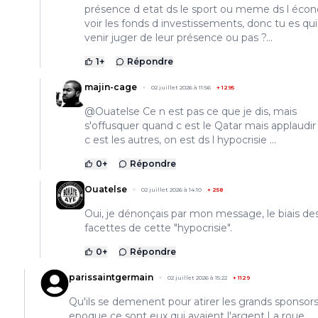
présence d etat ds le sport ou meme ds l éco
voir les fonds d investissements, donc tu es qu
venir juger de leur présence ou pas ?...
1
+
Répondre
majin-cage
02 juillet 2026 à 11:56
+
1295
@Ouatelse Ce n est pas ce que je dis, mais
s'offusquer quand c est le Qatar mais applaudi
c est les autres, on est ds l hypocrisie ...
0
+
Répondre
Ouatelse
02 juillet 2026 à 14:10
+
258
Oui, je dénonçais par mon message, le biais de
facettes de cette "hypocrisie".
0
+
Répondre
parissaintgermain
02 juillet 2026 à 15:22
+
1129
Qu'ils se demenent pour atirer les grands sponsor
epoque ce sont eux qui avaient l'argent.La roue