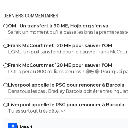
DERNIERS COMMENTAIRES
OM : Un transfert à 90 ME, Hojbjerg s'en va
Sa fait un moment qu'il a baissé les bras la première saiso
etait top mais depuis quelques match etait en dessus. 
Frank McCourt met 120 ME pour sauver l’OM !
et bon vent a lui pour le reste de sa carrière ...
L'OM.... un puit sans fond pour le pauvre Frank McCourt
Frank McCourt met 120 ME pour sauver l’OM !
L'OL a perdu 800 millions d'euros ? 😆🤣😂 Pourquoi pas un
milliard tant que tu y es ! ^^
Liverpool appelle le PSG pour renoncer à Barcola
Dans tous les cas... Bradley Barcola doit être très inquiet. C
qui est vraiment compréhensible lorsque l'on sait co
Liverpool appelle le PSG pour renoncer à Barcola
le PSG a traiter Kylian Mbappé lorsqu'il avait voulu quit
Tu es surtout très bête. ^^
PSG.
Ligue 1