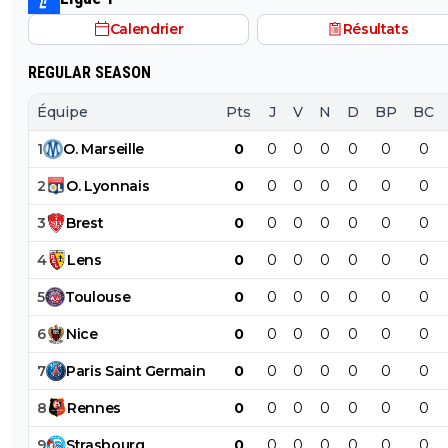
Calendrier
Résultats
REGULAR SEASON
Équipe
Pts
J
V
N
D
BP
BC
1
O
.
Marseille
0
0
0
0
0
0
0
2
O
.
Lyonnais
0
0
0
0
0
0
0
3
Brest
0
0
0
0
0
0
0
4
Lens
0
0
0
0
0
0
0
5
Toulouse
0
0
0
0
0
0
0
6
Nice
0
0
0
0
0
0
0
7
Paris
Saint
Germain
0
0
0
0
0
0
0
8
Rennes
0
0
0
0
0
0
0
9
Strasbourg
0
0
0
0
0
0
0