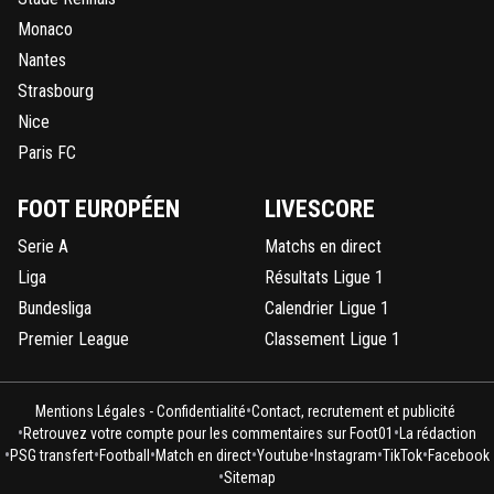
Monaco
Nantes
Strasbourg
Nice
Paris FC
FOOT EUROPÉEN
LIVESCORE
Serie A
Matchs en direct
Liga
Résultats Ligue 1
Bundesliga
Calendrier Ligue 1
Premier League
Classement Ligue 1
•
Mentions Légales - Confidentialité
Contact, recrutement et publicité
•
•
Retrouvez votre compte pour les commentaires sur Foot01
La rédaction
•
•
•
•
•
•
•
PSG transfert
Football
Match en direct
Youtube
Instagram
TikTok
Facebook
•
Sitemap