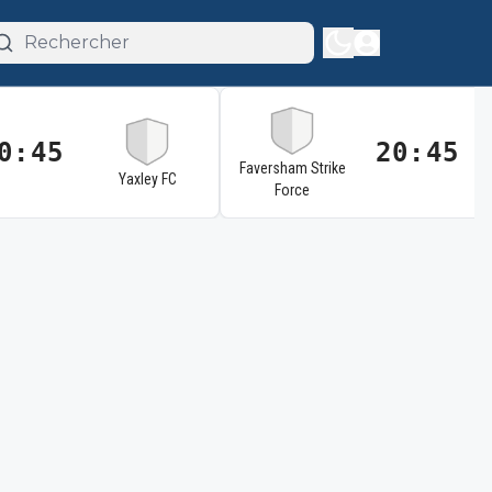
0:45
20:45
Faversham Strike
Yaxley FC
Force