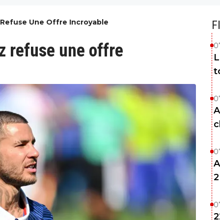
Refuse Une Offre Incroyable
F
 refuse une offre
0
L
t
0
A
c
0
A
2
0
2