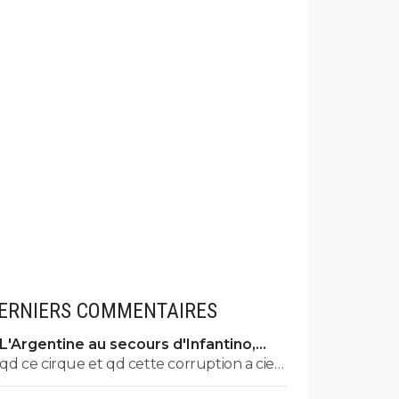
ERNIERS COMMENTAIRES
L'Argentine au secours d'Infantino,
tout s'explique
qd ce cirque et qd cette corruption a ciel
ouvert sans complexe va s arreter. les