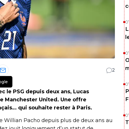
c
0
L
l
0
O
m
2
ogle
0
P
ec le PSG depuis deux ans, Lucas
F
de Manchester United. Une offre
nçais… qui souhaite rester à Paris.
0
 Willian Pacho depuis plus de deux ans au
T
ez jouit logiquement d’un statut de