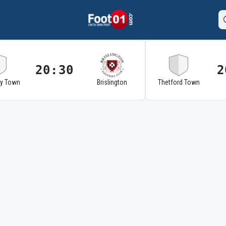
20:30
2
ry Town
Brislington
Thetford Town